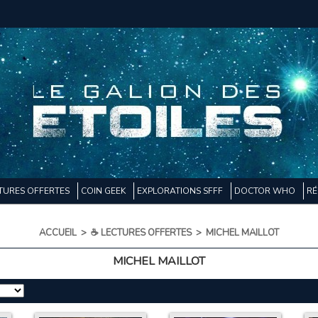
TURES OFFERTES
COIN GEEK
EXPLORATIONS SFFF
DOCTOR WHO
RÉ
ACCUEIL
>
☕ LECTURES OFFERTES
>
MICHEL MAILLOT
MICHEL MAILLOT