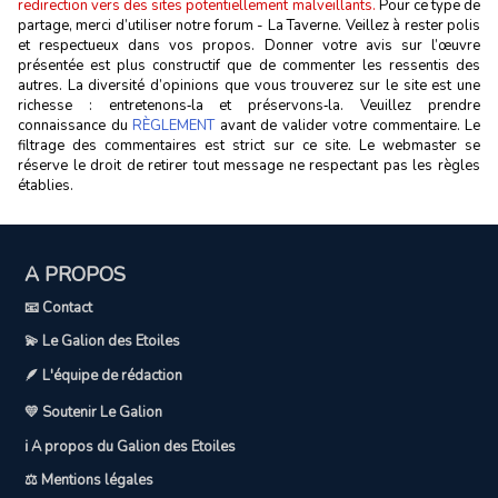
redirection vers des sites potentiellement malveillants.
Pour ce type de
partage, merci d’utiliser notre forum - La Taverne. Veillez à rester polis
et respectueux dans vos propos. Donner votre avis sur l’œuvre
présentée est plus constructif que de commenter les ressentis des
autres. La diversité d’opinions que vous trouverez sur le site est une
richesse : entretenons‑la et préservons‑la. Veuillez prendre
connaissance du
RÈGLEMENT
avant de valider votre commentaire. Le
filtrage des commentaires est strict sur ce site. Le webmaster se
réserve le droit de retirer tout message ne respectant pas les règles
établies.
A PROPOS
📧 Contact
💫 Le Galion des Etoiles
🪶 L'équipe de rédaction
💛 Soutenir Le Galion
ℹ️ A propos du Galion des Etoiles
⚖️ Mentions légales