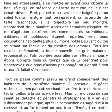
faire les intéressants, à se mettre en avant pour obtenir le
beau rôle qui, en présence de l’astre nocturne, ne leur est
jamais dévolu. Bref, par cette nuit avec lune baignée par un
soleil lointain malgré tout omniprésent, un astéroïde de
taille raisonnable, à la trajectoire un peu moindre,
s’approchait de la planète. Après des semaines d’inquiétude
et d’agitation extrême, les communautés scientifiques,
militaires et politiques étaient reparties vers leurs
occupations habituelles, plus ou moins nobles, suivant où l’on
se situait sur l’échiquier du théâtre des ombres. Tous les
calculs confirmaient la bonne nouvelle, le gros maladroit
rebondirait sur l’atmosphère pour aller voir ailleurs si nous y
étions. Compte tenu du temps que ça lui prendrait pour
s’apercevoir que nous n’avions pas bougé, on jugerait à son
retour s’il fallait s’en soucier.
Tout se passa comme prévu au grand soulagement des
habitants de la troisième planète. Ou presque. Le géant
rocheux, un rien pataud, se chauffa l’arrière-train en ricochant
tel un caillou à la surface de l’eau. Mais, un morceau de son
séant se détacha et pénétra la stratosphère. Il y en eut
suffisamment pour que, après la combustion d’usage due à la
caresse et au frottement un peu trop affirmés, il en restât