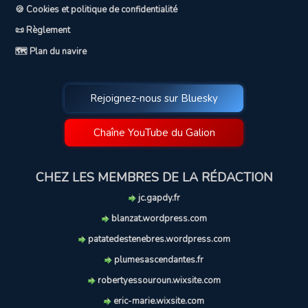
🍪 Cookies et politique de confidentialité
📜 Règlement
🗺️ Plan du navire
Rejoignez-nous sur Bluesky
Chaîne YouTube du Galion
CHEZ LES MEMBRES DE LA RÉDACTION
jc.gapdy.fr
blanzat.wordpress.com
patatedestenebres.wordpress.com
plumesascendantes.fr
robertyessouroun.wixsite.com
eric-marie.wixsite.com