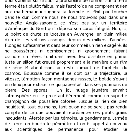
pour s’abîmer sur le sol. La probabilité de tomber sur la terre
ferme était plutôt faible, mais l’astéroïde ne comprenant rien
aux mathématiques ignora la formule et finit par toucher
dans le dur. Comme nous ne nous trouvons pas dans une
nouvelle Anglo-saxonne, ce n’est pas sur un territoire
d’Amérique du Nord qu’il déposa son corps fatigué. Non, ici,
le point de chute se localisa en Auvergne, en plein milieu
d’un de ces volcans assoupis depuis des milliers d’années.
Plongés suffisamment dans leur sommeil un rien exagéré, ils
ne poussèrent ni gémissement ni grognement faisant
craindre un réveil tonitruant avec feu d’artifice en prime.
Juste un sillon fut creusé proprement à la manière d’un film
de série B aboutissant au reste fumant de l’orphelin du
cosmos. Bousculé comme il se doit par la trajectoire, la
vitesse, l’émotion façon montagnes russes, le bolide s’ouvrit
en deux pour exhaler ce qui patientait dans ses poumons de
pierre. Des spores ! Un joli nuage jaunâtre envahit
l’atmosphère en se projetant fièrement comme un superbe
champignon de poussière colorée. Jusque là, rien de bien
inquiétant, tout du moins, tant qu’on ne se serait pas rendu
compte de ce que pouvaient représenter ces petits grains
insouciants. Alertés par les témoins, la gendarmerie, l’armée
de Terre, on boucla le périmètre et on fit appel à nouveau
aux scientifiques de permanence pour étudier le