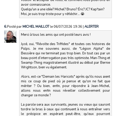
avoir connaissance.
Quelqu'un a une idée? Michel? Bruno? Éric? JC? Kap'tain?
Moi, je suis trop triste pour y réfléchir... 😭
6.
Posté par
MICHEL MAILLOT
le 06/07/2026 19:36
|
ALERTER
Merci à tous les amis qui ont posté leurs avis !
Jycé, oui, "Révolte des Triffides" et toutes ces histoires de
Pulps. Je me souviens aussi, de "Légion Alpha" de
Bessière qui ne terminait pas trop bien. En tout cas par un
beau point d’interrogation pas très optimiste. Man-Thing et
Swamp-Thing magistralement illustré au début par Bernie
Wrightson, bien vu également.
Alors, est-ce "Demain les Haricots" après qu'ils nous aient
mis ce coup de pied où je pense et qu'on ne fait que
mériter ? Ou bien, enfin, pour répondre à Jean-Michel,
allons nous enfin nous réveiller collectivement pour
changer ce monde ?
La parole sera aux survivants, jeunes ou vieux qui sauront
tordre le bras à ceux qui continuent à nous entraîner vers
le précipice en espérant peut-être, qu'eux pourront