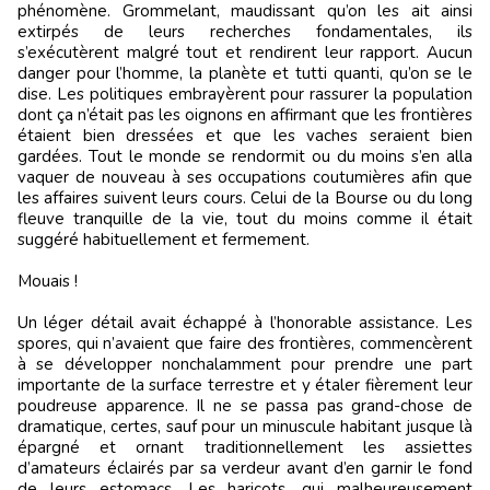
phénomène. Grommelant, maudissant qu’on les ait ainsi
extirpés de leurs recherches fondamentales, ils
s’exécutèrent malgré tout et rendirent leur rapport. Aucun
danger pour l’homme, la planète et tutti quanti, qu’on se le
dise. Les politiques embrayèrent pour rassurer la population
dont ça n’était pas les oignons en affirmant que les frontières
étaient bien dressées et que les vaches seraient bien
gardées. Tout le monde se rendormit ou du moins s’en alla
vaquer de nouveau à ses occupations coutumières afin que
les affaires suivent leurs cours. Celui de la Bourse ou du long
fleuve tranquille de la vie, tout du moins comme il était
suggéré habituellement et fermement.
Mouais !
Un léger détail avait échappé à l’honorable assistance. Les
spores, qui n’avaient que faire des frontières, commencèrent
à se développer nonchalamment pour prendre une part
importante de la surface terrestre et y étaler fièrement leur
poudreuse apparence. Il ne se passa pas grand-chose de
dramatique, certes, sauf pour un minuscule habitant jusque là
épargné et ornant traditionnellement les assiettes
d’amateurs éclairés par sa verdeur avant d’en garnir le fond
de leurs estomacs. Les haricots, qui malheureusement