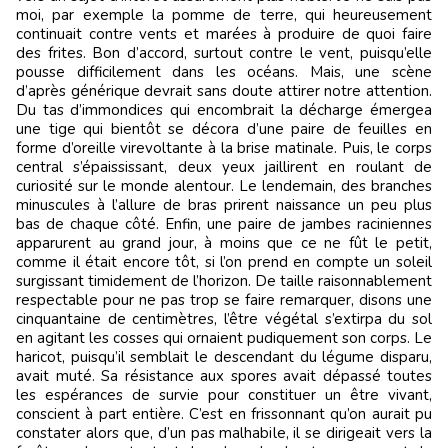
moi, par exemple la pomme de terre, qui heureusement
continuait contre vents et marées à produire de quoi faire
des frites. Bon d’accord, surtout contre le vent, puisqu’elle
pousse difficilement dans les océans. Mais, une scène
d’après générique devrait sans doute attirer notre attention.
Du tas d’immondices qui encombrait la décharge émergea
une tige qui bientôt se décora d’une paire de feuilles en
forme d’oreille virevoltante à la brise matinale. Puis, le corps
central s’épaississant, deux yeux jaillirent en roulant de
curiosité sur le monde alentour. Le lendemain, des branches
minuscules à l’allure de bras prirent naissance un peu plus
bas de chaque côté. Enfin, une paire de jambes raciniennes
apparurent au grand jour, à moins que ce ne fût le petit,
comme il était encore tôt, si l’on prend en compte un soleil
surgissant timidement de l’horizon. De taille raisonnablement
respectable pour ne pas trop se faire remarquer, disons une
cinquantaine de centimètres, l’être végétal s’extirpa du sol
en agitant les cosses qui ornaient pudiquement son corps. Le
haricot, puisqu’il semblait le descendant du légume disparu,
avait muté. Sa résistance aux spores avait dépassé toutes
les espérances de survie pour constituer un être vivant,
conscient à part entière. C’est en frissonnant qu’on aurait pu
constater alors que, d’un pas malhabile, il se dirigeait vers la