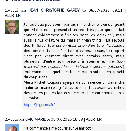
1.
Posté par
JEAN CHRISTOPHE GAPDY
le 05/07/2026 09:11
|
ALERTER
J'ai quelque peu souri, parfois ri franchement en songeant
que Michel nous présentait un récif très pulp qui m'a fait
songer évidemment à "Noires sont les galaxies", mais
aussi à "La créature du marais", "Man thing", "La révolte
des Triffides" (
qui est en illustration d'en-tête
), "L'attaque
des tomates tueuses" et tant d'autres. Je sais, le rapport
n'est pas vraiment direct avec certains titres, mais
plusieurs d'entre eux prêtent à sourire et rire (
bon
d'accord, pas vraiment le cas de "Noires sont les galaxies"
)
tout comme ces quelques lignes qui m'ont mis en appétit
du coup, tiens...
Merci Michel, toujours sympa de commencer un dimanche
matin de manière agréable, tout en louvoyant au milieu
des petites piques lancées de ci, de là contre nous autres
Humains...
https://jc.gapdy.fr/
2.
Posté par
ÉRIC MARIE
le 05/07/2026 15:38
|
ALERTER
« Il commence à me courir sur le haricot ».