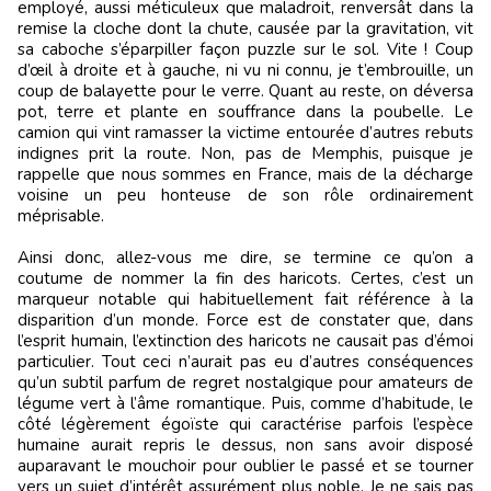
employé, aussi méticuleux que maladroit, renversât dans la
remise la cloche dont la chute, causée par la gravitation, vit
sa caboche s’éparpiller façon puzzle sur le sol. Vite ! Coup
d’œil à droite et à gauche, ni vu ni connu, je t’embrouille, un
coup de balayette pour le verre. Quant au reste, on déversa
pot, terre et plante en souffrance dans la poubelle. Le
camion qui vint ramasser la victime entourée d’autres rebuts
indignes prit la route. Non, pas de Memphis, puisque je
rappelle que nous sommes en France, mais de la décharge
voisine un peu honteuse de son rôle ordinairement
méprisable.
Ainsi donc, allez-vous me dire, se termine ce qu’on a
coutume de nommer la fin des haricots. Certes, c’est un
marqueur notable qui habituellement fait référence à la
disparition d’un monde. Force est de constater que, dans
l’esprit humain, l’extinction des haricots ne causait pas d’émoi
particulier. Tout ceci n’aurait pas eu d’autres conséquences
qu’un subtil parfum de regret nostalgique pour amateurs de
légume vert à l’âme romantique. Puis, comme d’habitude, le
côté légèrement égoïste qui caractérise parfois l’espèce
humaine aurait repris le dessus, non sans avoir disposé
auparavant le mouchoir pour oublier le passé et se tourner
vers un sujet d’intérêt assurément plus noble. Je ne sais pas