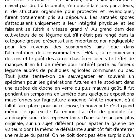
n’avait pas droit à la parole, n’en possédant pas par ailleurs,
ni de structure organisée pour protester et revendiquer,
furent totalement pris au dépourvu. Les satanés spores
s’attaquaient uniquement à leur intégrité physique et les
faisaient se flétrir à vitesse grand V. Au grand dam des
cultivateurs de ce légume qui, s’il n’était pas rangé dans la
catégorie grosse, présentait une importance non négligeable
pour les revenus des susnommés ainsi que dans
l’alimentation des consommateurs. Hélas, la reconversion
des uns et le goût des autres chassèrent bien vite l’effet de
manque. Il en fut de même pour l’intérêt porté au fameux
légume auprès de politiques agricoles communes ou pas.
Tout juste tenta-t-on de sauvegarder en souvenir un
spécimen pour les générations futures en le stockant dans
une espèce de cloche en verre du plus mauvais goût. Il fut
pendant un temps mis en lumière dans quelques expositions
muséiformes sur l’agriculture ancienne. Vint le moment où il
fallut faire place pour autre chose, la nouveauté c’est quand
même ce qui excite l’attention. La tête de gondole fut
aménagée pour des représentants d’une sorte un peu plus
originale, sur un sujet différent pour épater la galerie de
visiteurs dont la mémoire défaillante aurait tôt fait d’enterrer
une relique du passé. On ne doit donc pas être surpris qu’un