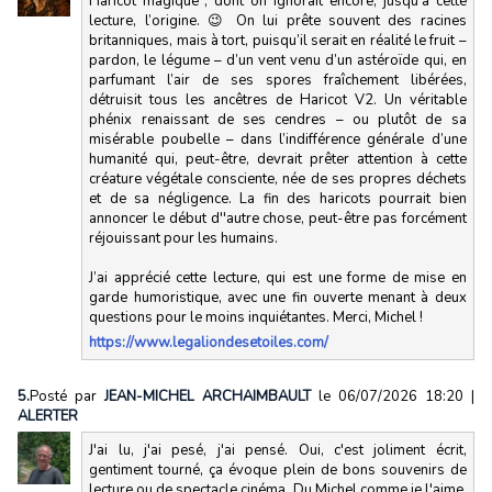
Haricot magique", dont on ignorait encore, jusqu’à cette
lecture, l’origine. 😉 On lui prête souvent des racines
britanniques, mais à tort, puisqu’il serait en réalité le fruit –
pardon, le légume – d’un vent venu d’un astéroïde qui, en
parfumant l’air de ses spores fraîchement libérées,
détruisit tous les ancêtres de Haricot V2. Un véritable
phénix renaissant de ses cendres – ou plutôt de sa
misérable poubelle – dans l’indifférence générale d’une
humanité qui, peut-être, devrait prêter attention à cette
créature végétale consciente, née de ses propres déchets
et de sa négligence. La fin des haricots pourrait bien
annoncer le début d''autre chose, peut-être pas forcément
réjouissant pour les humains.
J’ai apprécié cette lecture, qui est une forme de mise en
garde humoristique, avec une fin ouverte menant à deux
questions pour le moins inquiétantes. Merci, Michel !
https://www.legaliondesetoiles.com/
5.
Posté par
JEAN-MICHEL ARCHAIMBAULT
le 06/07/2026 18:20
|
ALERTER
J'ai lu, j'ai pesé, j'ai pensé. Oui, c'est joliment écrit,
gentiment tourné, ça évoque plein de bons souvenirs de
lecture ou de spectacle cinéma. Du Michel comme je l'aime,