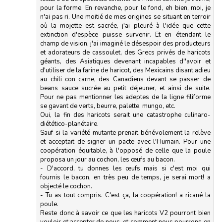
pour la forme. En revanche, pour le fond, eh bien, moi, je
n'ai pas ri. Une moitié de mes origines se situant en terroir
où la mojette est sacrée, j'ai pleuré à l'idée que cette
extinction d'espèce puisse survenir. Et en étendant le
champ de vision, j'ai imaginé le désespoir des producteurs
et adorateurs de cassoulet, des Grecs privés de haricots
géants, des Asiatiques devenant incapables d''avoir et
d'utiliser de la farine de haricot, des Mexicains disant adieu
au chili con carne, des Canadiens devant se passer de
beans sauce sucrée au petit déjeuner, et ainsi de suite.
Pour ne pas mentionner les adeptes de la ligne filiforme
se gavant de verts, beurre, palette, mungo, etc.
Oui, la fin des haricots serait une catastrophe culinaro-
diétético-planétaire.
Sauf si la variété mutante prenait bénévolement la relève
et acceptait de signer un pacte avec l'Humain. Pour une
coopération équitable, à l'opposé de celle que la poule
proposa un jour au cochon, les œufs au bacon.
- D'accord, tu donnes les œufs mais si c'est moi qui
fournis le bacon, en très peu de temps, je serai mort! a
objecté le cochon.
- Tu as tout compris. C'est ça, la coopération! a ricané la
poule.
Reste donc à savoir ce que les haricots V2 pourront bien
vouloir et accepter de nous, et comment nous pourrons en