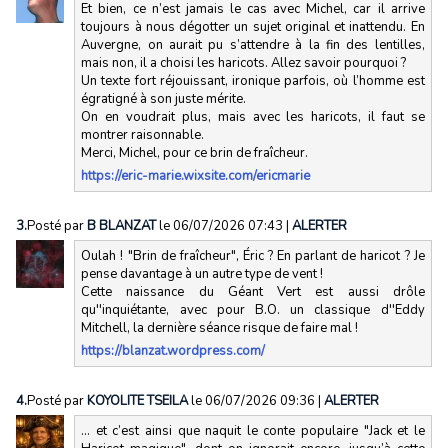
Et bien, ce n’est jamais le cas avec Michel, car il arrive
toujours à nous dégotter un sujet original et inattendu. En
Auvergne, on aurait pu s’attendre à la fin des lentilles,
mais non, il a choisi les haricots. Allez savoir pourquoi ?
Un texte fort réjouissant, ironique parfois, où l’homme est
égratigné à son juste mérite.
On en voudrait plus, mais avec les haricots, il faut se
montrer raisonnable.
Merci, Michel, pour ce brin de fraîcheur.
https://eric-marie.wixsite.com/ericmarie
3.
Posté par
B BLANZAT
le 06/07/2026 07:43
|
ALERTER
Oulah ! "Brin de fraîcheur", Éric ? En parlant de haricot ? Je
pense davantage à un autre type de vent !
Cette naissance du Géant Vert est aussi drôle
qu''inquiétante, avec pour B.O. un classique d''Eddy
Mitchell, la dernière séance risque de faire mal !
https://blanzat.wordpress.com/
4.
Posté par
KOYOLITE TSEILA
le 06/07/2026 09:36
|
ALERTER
... et c’est ainsi que naquit le conte populaire "Jack et le