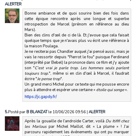
ALERTER
Bonne ambiance et de quoi sourire bien des fois dans
cette épique rencontre après une longue et superbe
introspection de Marcel (prénom en référence au dieu
Mars).
Bien des clins d'œil de ci de là. Et j'avoue que cela faisait
quelque temps que je n'avais plus vu écrit une référence à
la maison Poulaga.
Je ne reciterai pas Chandler auquel j'ai pensé aussi, mais je
vais le ressortir depuis "Pierrot le fou" puisque Ferdinand
(interprêté par Bebel) la prononce dans ce film et j'y ajoute
son "
C’est vrai je parle trop. Les hommes seuls parlent
toujours trop
.", même si en clin d'œil à Marcel, il faudrait
écrire "
Je pense trop
".
Un grand merci Michel pour ce texte qui me pousse encore
plus à attendre et espérer une certaine «
étoile qui songe
».
https://jc.gapdy.fr/
5.
Posté par
B BLANZAT
le 10/06/2026 09:56
|
ALERTER
Après la gouaille de l’androïde Carter, voilà
Du Itififi chez
les Marlous
par Michel Maillot, dit « La plume » ! J’ai
parcouru rapidement les événements qui ont pu marquer