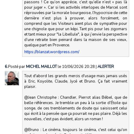
passons ! Ce qu’on apprécie, c’est qu’elle n’est « pas là
pour juger ». Car si les activités interlopes de Marcel sont
réprouvées par la morale bourgeoise, l’hypocrisie de cette
dernière n’est plus à prouver, alors forcément, on
comprend que les Visiteurs aient plus de sympathie pour
une chignole que pour un képi. Tant pis pour les zigomars
et tant mieux pour "la Libellule", à qui j’envie la perspective
d’une retraite bien peinard dans la maison de ses vieux,
quelque part en Provence.
https://blanzat.wordpress.com/
6.
Posté par
MICHEL MAILLOT
le 10/06/2026 20:28
|
ALERTER
Tout d'abord les grands mercis d'usage mais jamais usés
à Eric, Koyolite, Claude, Jycé et Bruno. Ça fait vraiment
plaisir.
@Jean Christophe : Chandler, Pierrot alias Bébel, que de
belle références. Je tremble un peu à la sortie d’Étoile qui
songe, de ces tremblements de doute qui saisissent celui
qui écrit à la pensée que ça pourrait ne pas plaire. Déjà les
nouvelles, c'est pas évident, alors un roman !
@Bruno : Le cinéma, toujours le cinéma, c'est celui qu'on