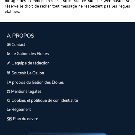
filtrage des commentaires est strict sur ce site. Le webmaster se
réserve le droit de retirer tout message ne respectant pas les règles
établies.
A PROPOS
📧 Contact
💫 Le Galion des Etoiles
🪶 L'équipe de rédaction
💛 Soutenir Le Galion
ℹ️ A propos du Galion des Etoiles
⚖️ Mentions légales
🍪 Cookies et politique de confidentialité
📜 Règlement
🗺️ Plan du navire