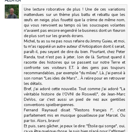
ALERTER
Une lecture roborative de plus ! Une de ces variations
inattendues sur un thème plus battu et rebattu que les
œufs en neige, plus fouetté que la crème de même nom,
qui vous renvoient au temps où les soucoupes volantes
n'avaient pas encore engendré le business dont un fleuron
de plus sort sur les grands écrans.
Michel, tu as su ne pas nous refaire du Jimmy Guieu, et moi,
tu m'as rappelé un autre auteur d'Anticipation dont il serait,
paraît-il, peu seyant de dire du bien. Pourtant, chez Peter
Randa, tout n'est pas à jeter, loin de là. Surtout quand il
raconte des histoires qui se passent sur notre Terre et
confronte ses visiteurs E.T. à des gens pas toujours
recommandables, par exemple "du milieu". Là, j'ai pensé à
son roman "Les ides de Mars"... À relire pour en retrouver
les détails.
Bref, j'ai adoré cette nouvelle. Tout comme j'ai adoré "La
véritable histoire de l'OVNI de Roswell", de Jean-Marc
DeVos, car c'est aussi un pied de nez aux gentilles
conventions spielbergiennes.
Fernand Raynaud disait "Restons français !", c'est
parfaitement mis en musique gouailleuse par Marcel. Ou
par toi. Alors, bravo!
Et puis, sans gâcher, je peux le dire: "Étoile qui songe", oui,
ça va être quelque chose. Je suis bien placé pour l'affirmer!