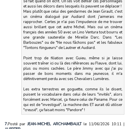
se fait quand on écrit. On les voit défiler ces personnages
et aussi les décors dans lesquels ils peuvent se déplacer !
Mais plutôt que celui des gendarmes de Jean Girault, c'est
un cinéma dialogué par Audiard dont j'aimerais me
rapprocher. Certes je n'ai pas l'impudence de me trouver
aussi brillant que cet autre Michel. Mais oui un cinéma
français des années 50 avec un Lino Ventura tout bourru et
une grande sauterelle de Mireille Darc. Dans "Les
Barbouzes" ou de "Ne nous fâchons pas" et les fabuleux
"Tontons flingueurs" de Lautner et Audiard.
Point trop de filiation avec Guieu, même si je laisse
souvent traîner ici ou là des références au Fleuve, dont lui,
plus ou moins cachées. Le père Jimmy avec qui j'ai pu
passer de bons moments dans ma jeunesse, il m'a
définitivement perdu avec ses Chevaliers Lumières.
Les extra terrestres en goguette, comme ils le disent,
puisent le vocabulaire dans celui de leurs "invités", alors
forcément avec Marcel, ça fleure celui de Paname. Pour ce
qui est de "investigué", la machine des ET aurait dû utiliser
"creusé", ça faisait moins "Pandore" !
7.
Posté par
JEAN-MICHEL ARCHAIMBAULT
le 11/06/2026 10:11
|