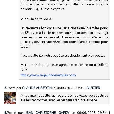
pour empêcher la voiture de quitter la route, lorsque
soudain… 🛸 ! C’est la capture.
🎵 sol, la, fa, fa, do 🎵
Un chouette récit, dans une veine classique, qui mêle polar
et SF, avec à la clé une rencontre extraterrestre qui agit
comme un miroir moral. L’enlèvement, loin d’être une
menace, devient une révélation pour Marcel comme pour
les E.T.
Face à l’altérité, notre espèce est décidément bien petite…
Merci, Michel, pour cette agréable rencontre du troisième
type.
https://www.legaliondesetoiles.com/
3.
Posté par
CLAUDE AUBERTIN
le 08/06/2026 23:01
|
ALERTER
Amusante nouvelle, qui ouvre de nouvelles perspectives
sur les rencontres avec les visiteurs d'outre espace.
4.
Posté par
JEAN CHRISTOPHE GAPDY
le 09/06/2026 09:54
|