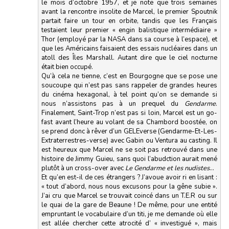
le mois d’octobre 1957, et je note que trois semaines
avant la rencontre insolite de Marcel, le premier Spoutnik
partait faire un tour en orbite, tandis que les Français
testaient leur premier « engin balistique intermédiaire »
Thor (employé par la NASA dans sa course à l’espace), et
que les Américains faisaient des essais nucléaires dans un
atoll des Îles Marshall. Autant dire que le ciel nocturne
était bien occupé.
Qu’à cela ne tienne, c’est en Bourgogne que se pose une
soucoupe qui n’est pas sans rappeler de grandes heures
du cinéma hexagonal, à tel point qu’on se demande si
nous n’assistons pas à un prequel du
Gendarme
.
Finalement, Saint-Trop n’est pas si loin, Marcel est un go-
fast avant l’heure au volant de sa Chambord boostée, on
se prend donc à rêver d’un GELEverse (Gendarme-Et-Les-
Extraterrestres-verse) avec Gabin ou Ventura au casting. Il
est heureux que Marcel ne se soit pas retrouvé dans une
histoire de Jimmy Guieu, sans quoi l’abudction aurait mené
plutôt à un cross-over avec
Le Gendarme et les nudistes
…
Et qu’en est-il de ces étrangers ? J’avoue avoir ri en lisant :
« tout d’abord, nous nous excusons pour la gêne subie ».
J’ai cru que Marcel se trouvait coincé dans un T.E.R ou sur
le quai de la gare de Beaune ! De même, pour une entité
empruntant le vocabulaire d’un titi, je me demande où elle
est allée chercher cette atrocité d’ « investigué », mais