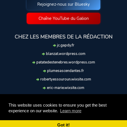
Rejoignez-nous sur Bluesky
Chaîne YouTube du Galion
CHEZ LES MEMBRES DE LA RÉDACTION
jc.gapdy.fr
blanzat.wordpress.com
patatedestenebres.wordpress.com
plumesascendantes.fr
robertyessouroun.wixsite.com
eric-marie.wixsite.com
lechiencritique.blogspot.com
soufflereve.blogspot.com
This website uses cookies to ensure you get the best
experience on our website.
Learn more
© 2009-2026 Le Galion des Etoiles. Tous droits réservés.
Ce site est réalisé et maintenu avec coeur et passion.
Got it!