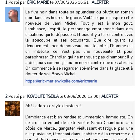
1.
Posté par
ÉRIC MARIE
le 07/06/2026 16:51
|
ALERTER
Le film noir dans toute sa splendeur ou plutôt un roman
noir dans ses heures de gloire. Voilà ce que m'inspire cette
nouvelle de l'ami Michel. Tout y est à mon gout,
l'ambiance, l'esprit, le personnage emprisonné dans des
situations qui le dépassent. Et puis, il y a la rencontre avec
la soucoupe et ses occupants. Que dire quant au
dénouement : rien de nouveau sous le soleil, l'homme est
un imbécile, ce n'est pas une nouveauté. Et pour
paraphraser Chandler qui ne manquait pas d'humour : Il y
a des jours comme ça, où on ne rencontre que des abrutis.
On commence à se regarder soi-même dans la glace et à
douter de soi. Bravo Michel.
https://eric-marie.wixsite.com/ericmarie
2.
Posté par
KOYOLITE TSEILA
le 08/06/2026 12:00
|
ALERTER
Ah ! J’adore ce style d’histoire !
L’ambiance est bien rendue et l’immersion, immédiate. On
se croit au volant de cette vieille Simca Chambord, aux
côtés de Marcel, gangster vieillissant et fatigué, par une
nuit pluvieuse, tâtonnant dans l’habitacle à la recherche du
paquet de Gitanes, tout en gardant une main sur le volant