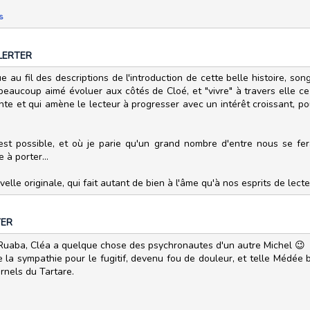
s
LERTER
u fil des descriptions de l'introduction de cette belle histoire, songe
i beaucoup aimé évoluer aux côtés de Cloé, et "vivre" à travers elle c
nte et qui amène le lecteur à progresser avec un intérêt croissant, po
st possible, et où je parie qu'un grand nombre d'entre nous se fer
 à porter...
velle originale, qui fait autant de bien à l'âme qu'à nos esprits de le
TER
 Ruaba, Cléa a quelque chose des psychronautes d'un autre Michel 😉
 la sympathie pour le fugitif, devenu fou de douleur, et telle Médée b
rnels du Tartare.