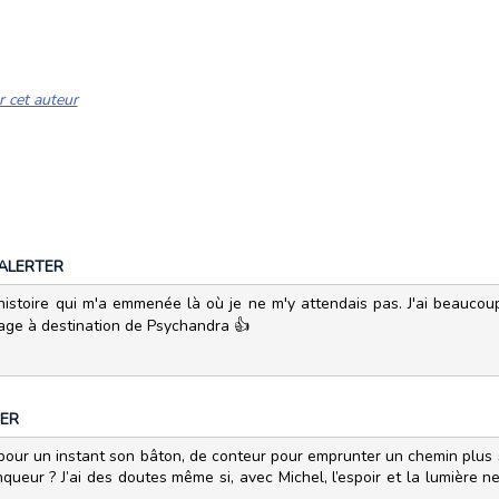
r cet auteur
ALERTER
 histoire qui m'a emmenée là où je ne m'y attendais pas. J'ai beaucou
yage à destination de Psychandra 👍
ER
 pour un instant son bâton, de conteur pour emprunter un chemin plus 
ur ? J’ai des doutes même si, avec Michel, l’espoir et la lumière ne s