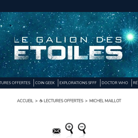
TURES OFFERTES
COIN GEEK
EXPLORATIONS SFFF
DOCTOR WHO
RÉ
ACCUEIL
>
☕ LECTURES OFFERTES
>
MICHEL MAILLOT