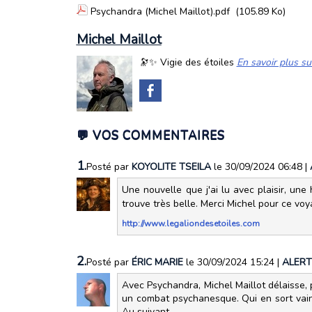
Psychandra (Michel Maillot).pdf
(105.89 Ko)
Michel Maillot
🔭✨ Vigie des étoiles
En savoir plus su
💬 VOS COMMENTAIRES
1.
Posté par
KOYOLITE TSEILA
le 30/09/2024 06:48
|
Une nouvelle que j'ai lu avec plaisir, une
trouve très belle. Merci Michel pour ce vo
http://www.legaliondesetoiles.com
2.
Posté par
ÉRIC MARIE
le 30/09/2024 15:24
|
ALERT
Avec Psychandra, Michel Maillot délaisse,
un combat psychanesque. Qui en sort vainque
Au suivant.