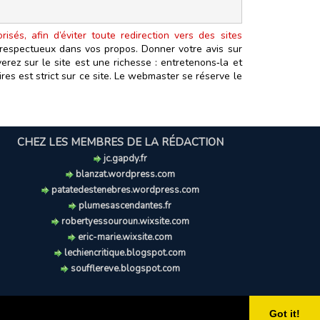
isés, afin d’éviter toute redirection vers des sites
t respectueux dans vos propos. Donner votre avis sur
erez sur le site est une richesse : entretenons‑la et
es est strict sur ce site. Le webmaster se réserve le
CHEZ LES MEMBRES DE LA RÉDACTION
jc.gapdy.fr
blanzat.wordpress.com
patatedestenebres.wordpress.com
plumesascendantes.fr
robertyessouroun.wixsite.com
eric-marie.wixsite.com
lechiencritique.blogspot.com
soufflereve.blogspot.com
Got it!