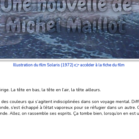
Illustration du film Solaris (1972) 👉 accéder à la fiche du film
ige. La tête en bas, la tête en l’air, la tête ailleurs.
 des couleurs qui s’agitent indisciplinées dans son voyage mental. Diff
 monde, s’est échappé à l’état vaporeux pour se réfugier dans un autre
nde. Allez, on rassemble ses esprits. Ça tombe bien, lorsqu’on en est u