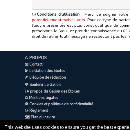
📜
Conditions d'utilisation :
Merci de soigner votre 
potentiellement malveillants.
Pour ce type de partage
l’œuvre présentée est plus constructif que de commen
préservons‑la. Veuillez prendre connaissance du
RÈG
droit de retirer tout message ne respectant pas les r
A PROPOS
📧 Contact
💫 Le Galion des Etoiles
🪶 L'équipe de rédaction
💛 Soutenir Le Galion
ℹ️ A propos du Galion des Etoiles
⚖️ Mentions légales
🍪 Cookies et politique de confidentialité
📜 Règlement
🗺️ Plan du navire
This website uses cookies to ensure you get the best experi