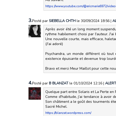
https://www.youtube.com/@ericmarie6972/video
3.
Posté par
SIEBELLA CHTH
le 30/09/2024 18:56
|
A
Après avoir été un long moment suspendue a
rythme habilement choisi par l'auteur. J'a
Une nouvelle courte, mais efficace, haleta
(J'ai adoré)
Psychandra, un monde différent où tout e
existence épuisante et devenue trop lourde
Bravo et merci Meur Maillot pour cette nou
4.
Posté par
B BLANZAT
le 01/10/2024 12:16
|
ALER
Quelque part entre Solaris et La Perte en
Comme d'habitude, j'ai tendance à avoir de
Son châtiment a le goût des tourments éte
Sacré Michel.
https://blanzat.wordpress.com/