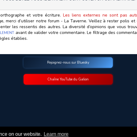
orthographe et votre écriture.
Les liens externes ne sont pas autor
, merci d’utiliser notre forum - La Taverne. Veillez à rester polis e
ter les ressentis des autres. La diversité d’opinions que vous trouv
avant de valider votre commentaire. Le filtrage des commentair
LEMENT
ègles établies.
Rejoignez-nous sur Bluesky
Chaîne YouTube du Galion
© 2009-2026 Le Galion des Etoiles. Tous droits réservés.
ence on our website.
Learn more