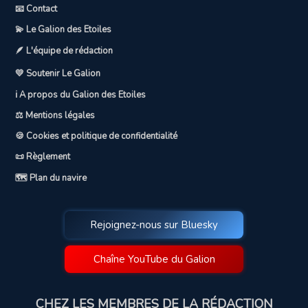
📧 Contact
💫 Le Galion des Etoiles
🪶 L'équipe de rédaction
💛 Soutenir Le Galion
ℹ️ A propos du Galion des Etoiles
⚖️ Mentions légales
🍪 Cookies et politique de confidentialité
📜 Règlement
🗺️ Plan du navire
Rejoignez-nous sur Bluesky
Chaîne YouTube du Galion
CHEZ LES MEMBRES DE LA RÉDACTION