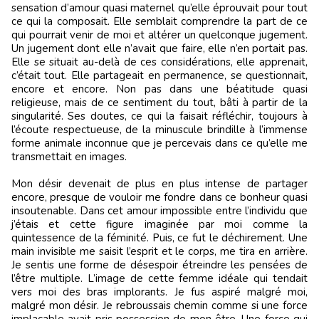
sensation d’amour quasi maternel qu’elle éprouvait pour tout
ce qui la composait. Elle semblait comprendre la part de ce
qui pourrait venir de moi et altérer un quelconque jugement.
Un jugement dont elle n’avait que faire, elle n’en portait pas.
Elle se situait au-delà de ces considérations, elle apprenait,
c’était tout. Elle partageait en permanence, se questionnait,
encore et encore. Non pas dans une béatitude quasi
religieuse, mais de ce sentiment du tout, bâti à partir de la
singularité. Ses doutes, ce qui la faisait réfléchir, toujours à
l’écoute respectueuse, de la minuscule brindille à l’immense
forme animale inconnue que je percevais dans ce qu’elle me
transmettait en images.
Mon désir devenait de plus en plus intense de partager
encore, presque de vouloir me fondre dans ce bonheur quasi
insoutenable. Dans cet amour impossible entre l’individu que
j’étais et cette figure imaginée par moi comme la
quintessence de la féminité. Puis, ce fut le déchirement. Une
main invisible me saisit l’esprit et le corps, me tira en arrière.
Je sentis une forme de désespoir étreindre les pensées de
l’être multiple. L’image de cette femme idéale qui tendait
vers moi des bras implorants. Je fus aspiré malgré moi,
malgré mon désir. Je rebroussais chemin comme si une force