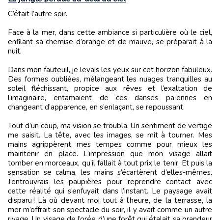
C’était l’autre soir.
Face à la mer, dans cette ambiance si particulière où le ciel,
enfilant sa chemise d’orange et de mauve, se préparait à la
nuit.
Dans mon fauteuil, je levais les yeux sur cet horizon fabuleux.
Des formes oubliées, mélangeant les nuages tranquilles au
soleil fléchissant, propice aux rêves et l’exaltation de
l’imaginaire, entamaient de ces danses païennes en
changeant d’apparence, en s’enlaçant, se repoussant.
Tout d’un coup, ma vision se troubla. Un sentiment de vertige
me saisit. La tête, avec les images, se mit à tourner. Mes
mains agrippèrent mes tempes comme pour mieux les
maintenir en place. L’impression que mon visage allait
tomber en morceaux, qu’il fallait à tout prix le tenir. Et puis la
sensation se calma, les mains s’écartèrent d’elles-mêmes.
J’entrouvrais les paupières pour reprendre contact avec
cette réalité qui s’enfuyait dans l’instant. Le paysage avait
disparu ! Là où devant moi tout à l’heure, de la terrasse, la
mer m’offrait son spectacle du soir, il y avait comme un autre
rivage. Un visage de l’orée d’une forêt qui étalait sa grandeur