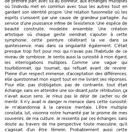
de prendre part avec lui au bonheur, aux échanges multiples
où l’individu met en commun avec tous les autres tout en
gardant son identité propre. Une relation fusionnelle où les
esprits s’unissent par une cause de grandeur partagée. Au
service d’une jouissance infinie de l’existence. Une espèce de
beauté construite, modelée ensemble. Une création
artistique où chaque geste viendrait s’ajouter à cette
symphonie, cette peinture célébrant la vie dans sa
quintessence, mais dans sa singularité également. C’était
presque trop fort pour moi qui n’avais pas l’habitude de ce
niveau de symbiose. Je sentis aussi la curiosité à mon égard,
les interrogations multiples. Comme une vague qui
tourbillonnait, qui tournait, qui refluait avant de revenir.
Pleine d’un respect immense, d’acceptation des différences,
elle questionnait mon esprit tout en me livrant ses réponses.
Pour elle, pas d’obligation, pas de contrainte, tout était
échange, sans en attendre une soi-disant juste rétribution, ça
n’avait aucun sens. Je n’eus pas le désir de cacher ou de
mentir. Il n’y avait ni danger ni menace dans cette curiosité.
Je m’abandonnai à la caresse mentale. L’être multiple
constata, lut, visionna notre humanité par le prisme de mes
souvenirs, de ma culture. Je ressentis par ces échanges, sans
doute au travers de ma perspective toute masculine, qu’il
s’agissait d’un être féminin. Probablement aussi cette