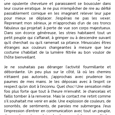
une opulente chevelure et paraissaient se bousculer dans
leur course erratique. Je ne pus m’empêcher de rire au défilé
passablement comique en les imaginant relever leur jupe
pour mieux se déplacer. J’espérais ne pas les vexer.
Reprenant mon sérieux, je m’approchais d’un de ces troncs
fabuleux qui projetait à perte de vue son corps majestueux.
Dans son écorce généreuse, les stries habitaient tout un
petit peuple qui s’affairait, à grimper ou à descendre suivant
qu’il cherchait ou qu’il ramenait sa pitance. Minuscules êtres
étranges aux couleurs changeantes à mesure que leur
costume s’habillait de la lumière filtrée au bon vouloir de
l’hôte bienveillant.
Je ne souhaitais pas déranger l’activité fourmillante et
débordante. Un peu plus sur le côté, là où les chemins
n’étaient pas autorisés, j’approchais avec prudence les
paumes de mes mains. Je les déposais avec à l’esprit ce
respect qu’on doit à l’inconnu. Quel choc ! Une sensation mille
fois plus forte que tout à l’heure m’envahit. Je chancelais et
faillis tomber à la renverse. Mais le contact me retint comme
s’il souhaitait me venir en aide. Une explosion de couleurs, de
sonorités, de sentiments, de paroles me submergea. J’eus
l’impression d’entrer en communication avec tout un peuple,