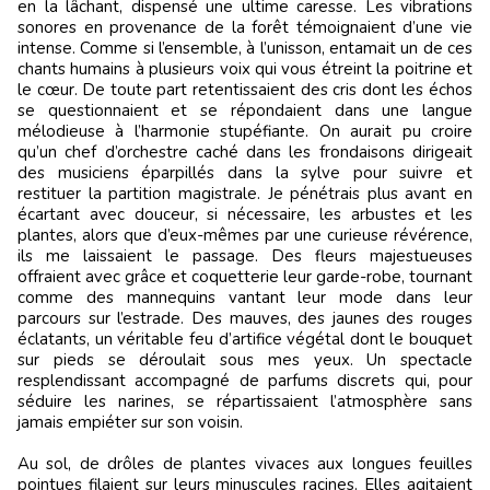
en la lâchant, dispensé une ultime caresse. Les vibrations
sonores en provenance de la forêt témoignaient d’une vie
intense. Comme si l’ensemble, à l’unisson, entamait un de ces
chants humains à plusieurs voix qui vous étreint la poitrine et
le cœur. De toute part retentissaient des cris dont les échos
se questionnaient et se répondaient dans une langue
mélodieuse à l’harmonie stupéfiante. On aurait pu croire
qu’un chef d’orchestre caché dans les frondaisons dirigeait
des musiciens éparpillés dans la sylve pour suivre et
restituer la partition magistrale. Je pénétrais plus avant en
écartant avec douceur, si nécessaire, les arbustes et les
plantes, alors que d’eux-mêmes par une curieuse révérence,
ils me laissaient le passage. Des fleurs majestueuses
offraient avec grâce et coquetterie leur garde-robe, tournant
comme des mannequins vantant leur mode dans leur
parcours sur l’estrade. Des mauves, des jaunes des rouges
éclatants, un véritable feu d’artifice végétal dont le bouquet
sur pieds se déroulait sous mes yeux. Un spectacle
resplendissant accompagné de parfums discrets qui, pour
séduire les narines, se répartissaient l’atmosphère sans
jamais empiéter sur son voisin.
Au sol, de drôles de plantes vivaces aux longues feuilles
pointues filaient sur leurs minuscules racines. Elles agitaient