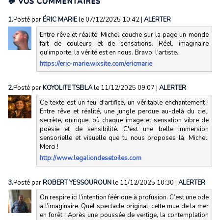
💬 VOS COMMENTAIRES
1.
Posté par
ÉRIC MARIE
le 07/12/2025 10:42
|
ALERTER
Entre rêve et réalité, Michel couche sur la page un monde
fait de couleurs et de sensations. Réel, imaginaire
qu'importe, la vérité est en nous. Bravo, l'artiste.
https://eric-marie.wixsite.com/ericmarie
2.
Posté par
KOYOLITE TSEILA
le 11/12/2025 09:07
|
ALERTER
Ce texte est un feu d'artifice, un véritable enchantement !
Entre rêve et réalité, une jungle perdue au-delà du ciel,
secrète, onirique, où chaque image et sensation vibre de
poésie et de sensibilité. C'est une belle immersion
sensorielle et visuelle que tu nous proposes là, Michel.
Merci !
http://www.legaliondesetoiles.com
3.
Posté par
ROBERT YESSOUROUN
le 11/12/2025 10:30
|
ALERTER
On respire ici l’intention féérique à profusion. C’est une ode
à l’imaginaire. Quel spectacle original, cette mue de la mer
en forêt ! Après une poussée de vertige, la contemplation