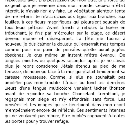
implacable avait pris possession de mon être. Une force qui
exigeait que je revienne dans mon monde. Celui-ci m’était
interdit, je n’avais rien à y faire. La végétation alentour tenta
de me retenir. Je m’accrochais aux tiges, aux branches, aux
feuilles, à ces fleurs magnifiques qui pleuraient soudain de
tous leurs pétales. Ayant franchi à rebours la lisière en
trébuchant, je finis par m’écrouler sur la plage, ce désert
devenu morne et désespérant. La tête me tourna à
nouveau, je dus calmer la douleur qui enserrait mes tempes
comme pour me punir de pensées qu’elle aurait jugées
obscènes. Je crus même un instant m’être évanoui. De
longues minutes ou quelques secondes après, je ne savais
plus, je repris conscience. J’étais étendu au pied de ma
terrasse, de nouveau face à la mer qui étalait timidement sa
caresse mousseuse. Comme si elle ne souhaitait pas
amplifier plus mon trouble. Là-bas, au fond, les dernières
lueurs d’une langue multicolore venaient lécher l’horizon
avant de rejoindre sa bouche. Chancelant, tremblant, je
regagnais mon siège et m’y effondrais, sans force. Les
pensées et les images qui se heurtaient dans mon esprit
m’empêchaient encore de réfléchir. Ces sentiments intenses
qui ne voulaient pas mourir, être oubliés cognaient à toutes
les portes pour y trouver refuge.