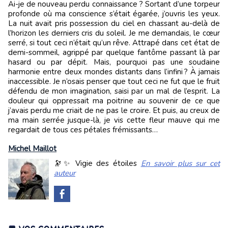
Ai-je de nouveau perdu connaissance ? Sortant d’une torpeur
profonde où ma conscience s’était égarée, j’ouvris les yeux.
La nuit avait pris possession du ciel en chassant au-delà de
l’horizon les derniers cris du soleil. Je me demandais, le cœur
serré, si tout ceci n’était qu’un rêve. Attrapé dans cet état de
demi-sommeil, agrippé par quelque fantôme passant là par
hasard ou par dépit. Mais, pourquoi pas une soudaine
harmonie entre deux mondes distants dans l’infini ? À jamais
inaccessible. Je n’osais penser que tout ceci ne fut que le fruit
défendu de mon imagination, saisi par un mal de l’esprit. La
douleur qui oppressait ma poitrine au souvenir de ce que
j’avais perdu me criait de ne pas le croire. Et puis, au creux de
ma main serrée jusque-là, je vis cette fleur mauve qui me
regardait de tous ces pétales frémissants…
Michel Maillot
🔭✨ Vigie des étoiles
En savoir plus sur cet
auteur