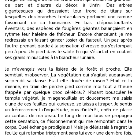
de part et d’autre du décor, à l’infini. Des arbres
gigantesques qui dressaient leur tronc de titans sur
lesquelles des branches tentaculaires portaient une ramure
foisonnant de sa luxuriance. En bas, d'époustouflants
éventails, des espèces de fougères géantes balançaient en
rythme leur haleine de fraîcheur. Encore chancelant, je me
redressais en faisant grincer l’osier du fauteuil. Un pas après
l’autre, prenant garde à la sensation d’ivresse qui s’estompait
peu à peu. Un pied dans le sable fin qui s’écartait en coulant
ses grains minuscules à la blancheur lunaire.
Je m’avançais vers la lisière de la forêt si proche. Elle
semblait m’observer. La végétation qui s’agitait auparavant
suspendit sa danse. Était-elle douée de raison ? Était-ce la
mienne, en train de perdre pied comme moi tout à l’heure
frappée par quelque choc cérébral ? N’osant bousculer le
temple végétal, je m’agenouillais et doucement me saisis
d’une de ces feuilles qui, curieuse, se laissa attraper. Je sentis
un frémissement d’inquiétude, puis d’intérêt, enfin de plaisir
au contact de ma peau. Le long de mon bras se propagea
cette sensation, ce frissonnement qui me remontait dans le
corps. Quel échange prodigieux ! Mais je délaissais à regret la
feuille qui retomba tristement sans lui avoir une dernière fois,