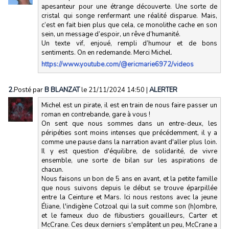
apesanteur pour une étrange découverte. Une sorte de
cristal qui songe renfermant une réalité disparue. Mais,
c’est en fait bien plus que cela, ce monolithe cache en son
sein, un message d’espoir, un rêve d’humanité.
Un texte vif, enjoué, rempli d’humour et de bons
sentiments. On en redemande. Merci Michel.
https://www.youtube.com/@ericmarie6972/videos
2.
Posté par
B BLANZAT
le 21/11/2024 14:50
|
ALERTER
Michel est un pirate, il est en train de nous faire passer un
roman en contrebande, gare à vous !
On sent que nous sommes dans un entre-deux, les
péripéties sont moins intenses que précédemment, il y a
comme une pause dans la narration avant d'aller plus loin.
Il y est question d'équilibre, de solidarité, de vivre
ensemble, une sorte de bilan sur les aspirations de
chacun.
Nous faisons un bon de 5 ans en avant, et la petite famille
que nous suivons depuis le début se trouve éparpillée
entre la Ceinture et Mars. Ici nous restons avec la jeune
Éliane, l'indigène Cotzoal qui la suit comme son (h)ombre,
et le fameux duo de flibustiers gouailleurs, Carter et
McCrane. Ces deux derniers s'empâtent un peu, McCrane a