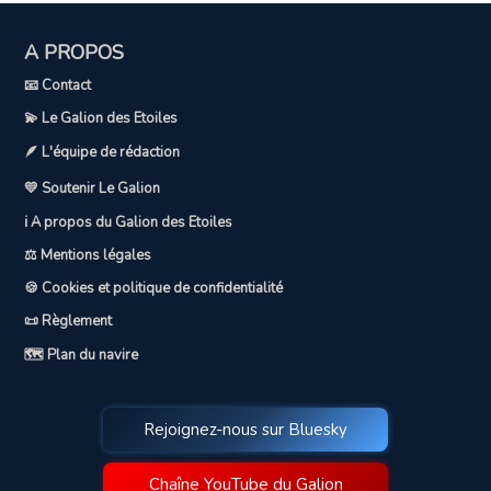
A PROPOS
📧 Contact
💫 Le Galion des Etoiles
🪶 L'équipe de rédaction
💛 Soutenir Le Galion
ℹ️ A propos du Galion des Etoiles
⚖️ Mentions légales
🍪 Cookies et politique de confidentialité
📜 Règlement
🗺️ Plan du navire
Rejoignez-nous sur Bluesky
Chaîne YouTube du Galion