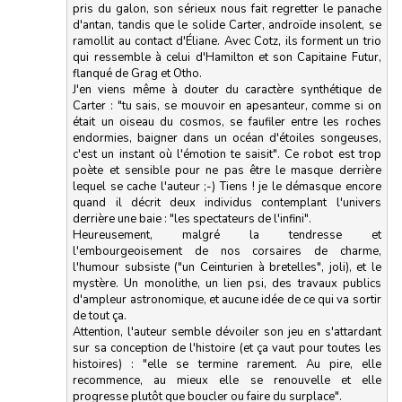
pris du galon, son sérieux nous fait regretter le panache
d'antan, tandis que le solide Carter, androïde insolent, se
ramollit au contact d'Éliane. Avec Cotz, ils forment un trio
qui ressemble à celui d'Hamilton et son Capitaine Futur,
flanqué de Grag et Otho.
J'en viens même à douter du caractère synthétique de
Carter : "tu sais, se mouvoir en apesanteur, comme si on
était un oiseau du cosmos, se faufiler entre les roches
endormies, baigner dans un océan d'étoiles songeuses,
c'est un instant où l'émotion te saisit". Ce robot est trop
poète et sensible pour ne pas être le masque derrière
lequel se cache l'auteur ;-) Tiens ! je le démasque encore
quand il décrit deux individus contemplant l'univers
derrière une baie : "les spectateurs de l'infini".
Heureusement, malgré la tendresse et
l'embourgeoisement de nos corsaires de charme,
l'humour subsiste ("un Ceinturien à bretelles", joli), et le
mystère. Un monolithe, un lien psi, des travaux publics
d'ampleur astronomique, et aucune idée de ce qui va sortir
de tout ça.
Attention, l'auteur semble dévoiler son jeu en s'attardant
sur sa conception de l'histoire (et ça vaut pour toutes les
histoires) : "elle se termine rarement. Au pire, elle
recommence, au mieux elle se renouvelle et elle
progresse plutôt que boucler ou faire du surplace".