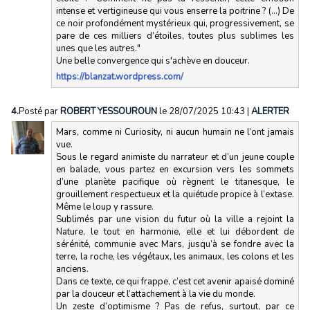
intense et vertigineuse qui vous enserre la poitrine ? (...) De
ce noir profondément mystérieux qui, progressivement, se
pare de ces milliers d’étoiles, toutes plus sublimes les
unes que les autres."
Une belle convergence qui s'achève en douceur.
https://blanzat.wordpress.com/
4.
Posté par
ROBERT YESSOUROUN
le 28/07/2025 10:43
|
ALERTER
Mars, comme ni Curiosity, ni aucun humain ne l’ont jamais
vue.
Sous le regard animiste du narrateur et d’un jeune couple
en balade, vous partez en excursion vers les sommets
d’une planète pacifique où règnent le titanesque, le
grouillement respectueux et la quiétude propice à l’extase.
Même le loup y rassure.
Sublimés par une vision du futur où la ville a rejoint la
Nature, le tout en harmonie, elle et lui débordent de
sérénité, communie avec Mars, jusqu’à se fondre avec la
terre, la roche, les végétaux, les animaux, les colons et les
anciens.
Dans ce texte, ce qui frappe, c’est cet avenir apaisé dominé
par la douceur et l’attachement à la vie du monde.
Un zeste d’optimisme ? Pas de refus, surtout, par ce