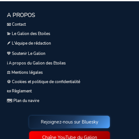
A PROPOS
📧 Contact
💫 Le Galion des Etoiles
🪶 L'équipe de rédaction
💛 Soutenir Le Galion
ℹ️ A propos du Galion des Etoiles
⚖️ Mentions légales
🍪 Cookies et politique de confidentialité
📜 Règlement
🗺️ Plan du navire
Rejoignez-nous sur Bluesky
Chaîne YouTube du Galion