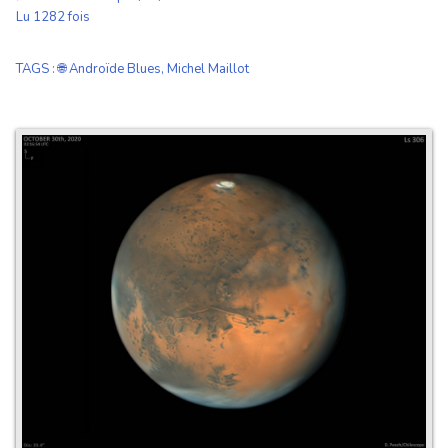
Lu 1282 fois
TAGS
:
🌐 Androïde Blues
,
Michel Maillot