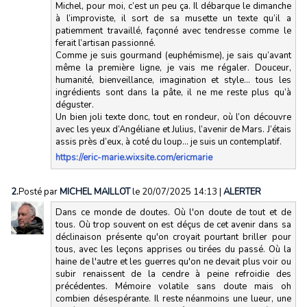
Michel, pour moi, c’est un peu ça. Il débarque le dimanche
à l’improviste, il sort de sa musette un texte qu’il a
patiemment travaillé, façonné avec tendresse comme le
ferait l’artisan passionné.
Comme je suis gourmand (euphémisme), je sais qu’avant
même la première ligne, je vais me régaler. Douceur,
humanité, bienveillance, imagination et style… tous les
ingrédients sont dans la pâte, il ne me reste plus qu’à
déguster.
Un bien joli texte donc, tout en rondeur, où l’on découvre
avec les yeux d’Angéliane et Julius, l’avenir de Mars. J’étais
assis près d’eux, à coté du loup… je suis un contemplatif.
https://eric-marie.wixsite.com/ericmarie
2.
Posté par
MICHEL MAILLOT
le 20/07/2025 14:13
|
ALERTER
Dans ce monde de doutes. Où l'on doute de tout et de
tous. Où trop souvent on est déçus de cet avenir dans sa
déclinaison présente qu'on croyait pourtant briller pour
tous, avec les leçons apprises ou tirées du passé. Où la
haine de l'autre et les guerres qu'on ne devait plus voir ou
subir renaissent de la cendre à peine refroidie des
précédentes. Mémoire volatile sans doute mais oh
combien désespérante. Il reste néanmoins une lueur, une