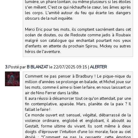
lumière, un phare lointain, ou même plusieurs si les étoiles
s'en mêlent. C'est ce qui réchauffe le cœur, les âmes après
les corps. L'amitié autour du feu qui écarte les dangers
obscurs de la nuit inquiète.
Merci Eric pour tes mots, ils comptent sacrément dans cet
océan de doutes, ou de Redoute comme jadis à Roubaix
malgré son catalogue qui enchantait pourtant nos yeux
d'enfants en attente du prochain Spirou, Mickey ou autres
héros de l'aventure.
3.
Posté par
B BLANZAT
le 22/07/2025 09:15
|
ALERTER
Comment ne pas penser à Bradbury ! Le pique-nique du
million d'années se prolonge en balade, et Michel joue sur
les mots, comme il aime si bien le faire, en nous laissant un
air de Nino Ferrer dans la tête.
Il aura réussi à désamorcer tout ce qu'on attendait, par une
fin contemplative, apaisée. Mars, planète de la paix ? Il
fallait le faire !
Ce monde ouvert est sensuel, végétal, débarrassé de la
violence ordinaire, englobé et englobant, il aboutit au
Gestalt, forme ultime du vivant. Ils sont même à deux
doigts d'éprouver l'intuition d'une loi morale, face au ciel
étoilé : "Comment ne pas la ressentir, cette émotion