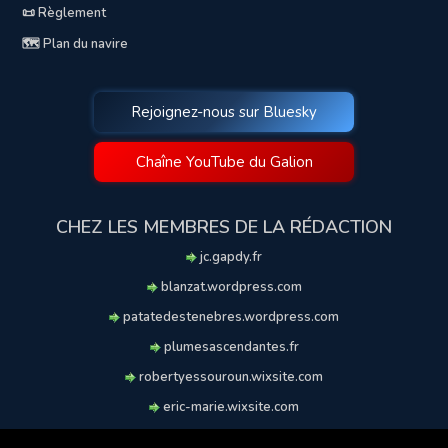
📜 Règlement
🗺️ Plan du navire
Rejoignez-nous sur Bluesky
Chaîne YouTube du Galion
CHEZ LES MEMBRES DE LA RÉDACTION
jc.gapdy.fr
blanzat.wordpress.com
patatedestenebres.wordpress.com
plumesascendantes.fr
robertyessouroun.wixsite.com
eric-marie.wixsite.com
lechiencritique.blogspot.com