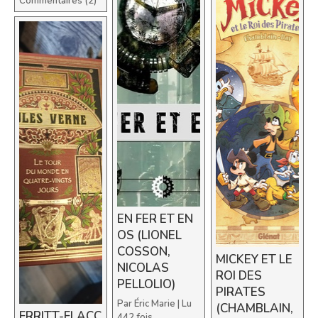
Commentaires (2)
EN FER ET EN
OS (LIONEL
COSSON,
MICKEY ET LE
NICOLAS
ROI DES
PELLOLIO)
PIRATES
Par
Éric Marie
| Lu
(CHAMBLAIN,
FRRITT-FLACC
442 fois