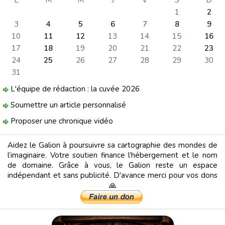
L
M
M
J
V
S
D
1
2
3
4
5
6
7
8
9
10
11
12
13
14
15
16
17
18
19
20
21
22
23
24
25
26
27
28
29
30
31
L'équipe de rédaction : la cuvée 2026
Soumettre un article personnalisé
Proposer une chronique vidéo
Aidez le Galion à poursuivre sa cartographie des mondes de
l’imaginaire. Votre soutien finance l’hébergement et le nom
de domaine. Grâce à vous, le Galion reste un espace
indépendant et sans publicité. D'avance merci pour vos dons
🙏