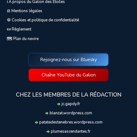
ℹ️ A propos du Galion des Etoiles
⚖️ Mentions légales
🍪 Cookies et politique de confidentialité
📜 Règlement
🗺️ Plan du navire
Rejoignez-nous sur Bluesky
Chaîne YouTube du Galion
CHEZ LES MEMBRES DE LA RÉDACTION
jc.gapdy.fr
blanzat.wordpress.com
patatedestenebres.wordpress.com
plumesascendantes.fr