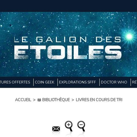
TURES OFFERTES
COIN GEEK
EXPLORATIONS SFFF
DOCTOR WHO
RÉ
ACCUEIL
>
📖 BIBLIOTHÈQUE
>
LIVRES EN COURS DE TRI