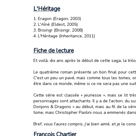
L'Héritage
1. Eragon (Eragon, 2003)
2. L'Aîné (Eldest, 2005)
3. Brisingr (Brisingr, 2008)
4. L'Héritage (Inheritance, 2011)
Fiche de lecture
Et voilà: dix ans après le début de cette saga, la tri
Le quatrième roman présente un bon final pour cette 
C'est un peu un pavé, mais comme tous les tomes, on ne
être dans ce monde, même si ce ne sera pas une suit
Cette série est classée « jeunesse », mais se lit tr
personnages sont attachants. Il y a de l'action, du 
Donjons & Dragons » au début, mais au fil de la série,
tome, mais Christopher Paolini nous a emmenés dans
Bref, vous l'aurez compris, j'ai bien aimé, et je le co
François Chartier