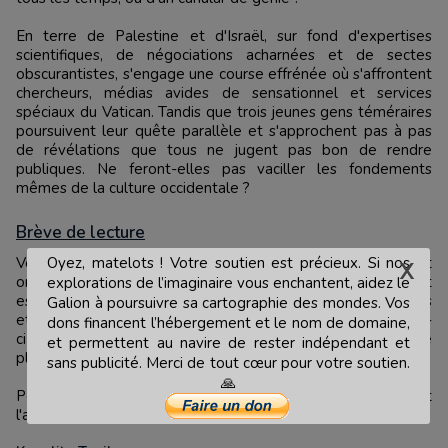
En terre de Palestine et d'Israël, sur fond d'expertises
scientifiques, de négociations acharnées et de sectes
obscurantistes, s'engage une course effrénée où s'affrontent
chercheurs, médias avides de sensationnel et services
spéciaux du Vatican. Tandis que trois jeunes gens téméraires
poursuivent leur quête parallèle et s'approchent pas à pas
de révélations que tous ne jugent pas bon de rendre
publiques. Ne feront-elles pas vaciller les fondements
mêmes de la culture occidentale ?
Brève de lecture
Voici un livre qui se lit agréablement. L'idée de base est
Oyez, matelots ! Votre soutien est précieux. Si nos
originale : la découverte d'une vidéo de Jésus, mais comment
explorations de l’imaginaire vous enchantent, aidez le
est-ce possible ?! L'action démarre dès les premières pages
Galion à poursuivre sa cartographie des mondes. Vos
et vous emmène loin, dans une intrigue passionnante. Celle-
dons financent l’hébergement et le nom de domaine,
ci retombe quelque peu au milieu du livre, mais repart de
et permettent au navire de rester indépendant et
plus belle par la suite.
sans publicité. Merci de tout cœur pour votre soutien.
🙏
Pour qui aime l'archéologie, les voyages dans le temps et
l'aventure, il sera servi.