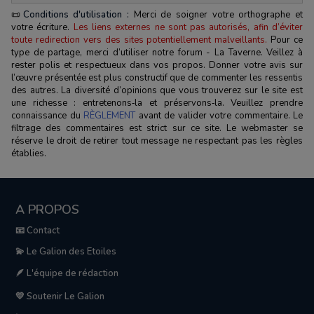
📜
Conditions d'utilisation :
Merci de soigner votre orthographe et
votre écriture.
Les liens externes ne sont pas autorisés, afin d’éviter
toute redirection vers des sites potentiellement malveillants.
Pour ce
type de partage, merci d’utiliser notre forum - La Taverne. Veillez à
rester polis et respectueux dans vos propos. Donner votre avis sur
l’œuvre présentée est plus constructif que de commenter les ressentis
des autres. La diversité d’opinions que vous trouverez sur le site est
une richesse : entretenons‑la et préservons‑la. Veuillez prendre
connaissance du
RÈGLEMENT
avant de valider votre commentaire. Le
filtrage des commentaires est strict sur ce site. Le webmaster se
réserve le droit de retirer tout message ne respectant pas les règles
établies.
A PROPOS
📧 Contact
💫 Le Galion des Etoiles
🪶 L'équipe de rédaction
💛 Soutenir Le Galion