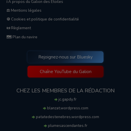
ℹ️ A propos du Galion des Etoiles
⚖️ Mentions légales
🍪 Cookies et politique de confidentialité
📜 Règlement
🗺️ Plan du navire
Rejoignez-nous sur Bluesky
Chaîne YouTube du Galion
CHEZ LES MEMBRES DE LA RÉDACTION
jc.gapdy.fr
blanzat.wordpress.com
patatedestenebres.wordpress.com
plumesascendantes.fr