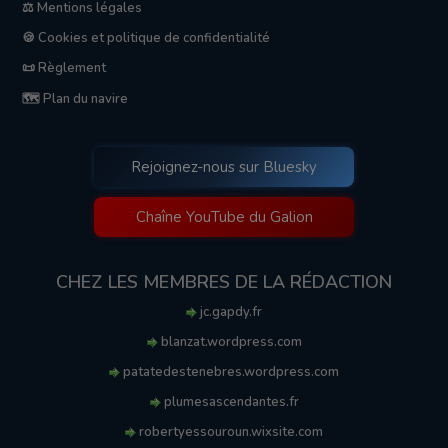
⚖️ Mentions légales
🍪 Cookies et politique de confidentialité
📜 Règlement
🗺️ Plan du navire
Rejoignez-nous sur Bluesky
Chaîne YouTube du Galion
CHEZ LES MEMBRES DE LA RÉDACTION
jc.gapdy.fr
blanzat.wordpress.com
patatedestenebres.wordpress.com
plumesascendantes.fr
robertyessouroun.wixsite.com