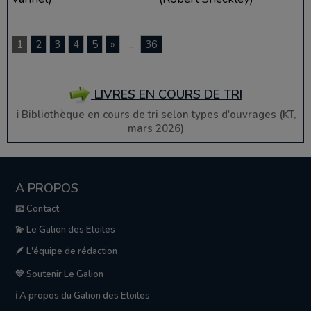
1
2
3
4
5
»
...
36
LIVRES EN COURS DE TRI
ℹ️ Bibliothèque en cours de tri selon types d'ouvrages (KT,
mars 2026)
A PROPOS
📧 Contact
💫 Le Galion des Etoiles
🪶 L'équipe de rédaction
💛 Soutenir Le Galion
ℹ️ A propos du Galion des Etoiles