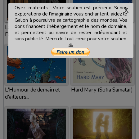
Oyez, matelots ! Votre soutien est précieux. Si nos
explorations de l’imaginaire vous enchantent, aidez le
Galion à poursuivre sa cartographie des mondes. Vos
dons financent l’hébergement et le nom de domaine,
La Zone du dehors (Alain
Croisière sans escale
et permettent au navire de rester indépendant et
Damasio)
(Brian Aldiss)
sans publicité. Merci de tout cœur pour votre soutien.
🙏
L'Humour de demain et
Hard Mary (Sofia Samatar)
d'ailleurs...