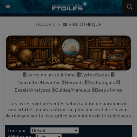
ACCUEIL
>
📖 BIBLIOTHÈQUE
🗄️Livres en un seul tome
🗄️Cycles/Sagas
🗄️
Nouvelles/Novellas
🗄️Recueils
🗄️Anthologies
🗄️
Essais/Analyses
🗄️Guides/Manuels
🗄️Beaux livres
Les livres sont présentés selon la date de parution de
nos articles, du plus récent au plus ancien. Libre à vous
de réorganiser la liste grâce aux options de tri ci‑dessous.
Trier par