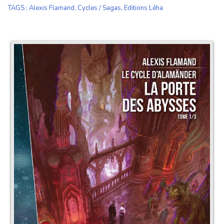
TAGS
:
Alexis Flamand
,
Cycles / Sagas
,
Editions Léha