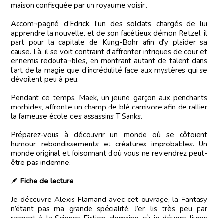
maison confisquée par un royaume voisin.
Accom¬pagné d’Edrick, l’un des soldats chargés de lui
apprendre la nouvelle, et de son facétieux démon Retzel, il
part pour la capitale de Kung-Bohr afin d’y plaider sa
cause. Là, il se voit contraint d’affronter intrigues de cour et
ennemis redouta¬bles, en montrant autant de talent dans
l’art de la magie que d’incrédulité face aux mystères qui se
dévoilent peu à peu.
Pendant ce temps, Maek, un jeune garçon aux penchants
morbides, affronte un champ de blé carnivore afin de rallier
la fameuse école des assassins T’Sanks.
Préparez-vous à découvrir un monde où se côtoient
humour, rebondissements et créatures improbables. Un
monde original et foisonnant d’où vous ne reviendrez peut-
être pas indemne.
🪶
Fiche de lecture
Je découvre Alexis Flamand avec cet ouvrage, la Fantasy
n’étant pas ma grande spécialité. J’en lis très peu par