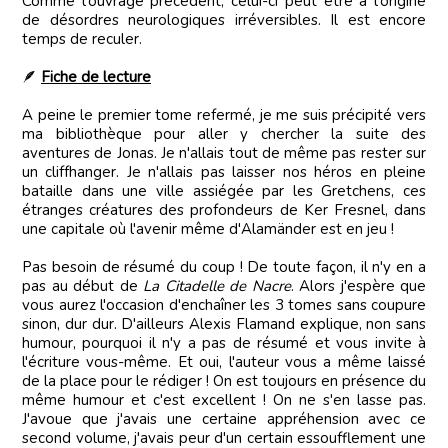
Comme l'ouvrage précédent, celui-ci peut être à l'origine
de désordres neurologiques irréversibles. Il est encore
temps de reculer.
🪶
Fiche de lecture
A peine le premier tome refermé, je me suis précipité vers
ma bibliothèque pour aller y chercher la suite des
aventures de Jonas. Je n'allais tout de même pas rester sur
un cliffhanger. Je n'allais pas laisser nos héros en pleine
bataille dans une ville assiégée par les Gretchens, ces
étranges créatures des profondeurs de Ker Fresnel, dans
une capitale où l'avenir même d'Alamänder est en jeu !
Pas besoin de résumé du coup ! De toute façon, il n'y en a
pas au début de
La Citadelle de Nacre
. Alors j'espère que
vous aurez l'occasion d'enchaîner les 3 tomes sans coupure
sinon, dur dur. D'ailleurs Alexis Flamand explique, non sans
humour, pourquoi il n'y a pas de résumé et vous invite à
l'écriture vous-même. Et oui, l'auteur vous a même laissé
de la place pour le rédiger ! On est toujours en présence du
même humour et c'est excellent ! On ne s'en lasse pas.
J'avoue que j'avais une certaine appréhension avec ce
second volume, j'avais peur d'un certain essoufflement une