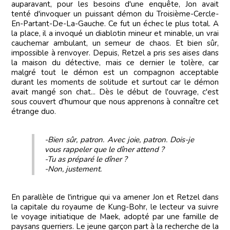
auparavant, pour les besoins d'une enquête, Jon avait
tenté d'invoquer un puissant démon du Troisième-Cercle-
En-Partant-De-La-Gauche. Ce fut un échec le plus total. A
la place, il a invoqué un diablotin mineur et minable, un vrai
cauchemar ambulant, un semeur de chaos. Et bien sûr,
impossible à renvoyer. Depuis, Retzel a pris ses aises dans
la maison du détective, mais ce dernier le tolère, car
malgré tout le démon est un compagnon acceptable
durant les moments de solitude et surtout car le démon
avait mangé son chat... Dès le début de l'ouvrage, c'est
sous couvert d'humour que nous apprenons à connaître cet
étrange duo.
-Bien sûr, patron. Avec joie, patron. Dois-je
vous rappeler que le dîner attend ?
-Tu as préparé le dîner ?
-Non, justement.
En parallèle de l'intrigue qui va amener Jon et Retzel dans
la capitale du royaume de Kung-Bohr, le lecteur va suivre
le voyage initiatique de Maek, adopté par une famille de
paysans guerriers. Le jeune garçon part à la recherche de la