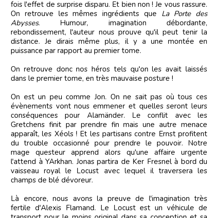
fois l'effet de surprise disparu. Et bien non ! Je vous rassure.
On retrouve les mêmes ingrédients que
La Porte des
Abysses
. Humour, imagination débordante,
rebondissement, l'auteur nous prouve qu'il peut tenir la
distance. Je dirais même plus, il y a une montée en
puissance par rapport au premier tome.
On retrouve donc nos héros tels qu'on les avait laissés
dans le premier tome, en très mauvaise posture !
On est un peu comme Jon. On ne sait pas où tous ces
évènements vont nous emmener et quelles seront leurs
conséquences pour Alamänder. Le conflit avec les
Gretchens finit par prendre fin mais une autre menace
apparaît, les Xéols ! Et les partisans contre Ernst profitent
du trouble occasionné pour prendre le pouvoir. Notre
mage questeur apprend alors qu'une affaire urgente
l'attend à YArkhan. Jonas partira de Ker Fresnel à bord du
vaisseau royal le Locust avec lequel il traversera les
champs de blé dévoreur.
Là encore, nous avons la preuve de l'imagination très
fertile d'Alexis Flamand. Le Locust est un véhicule de
transport pour le moins original dans sa conception et sa