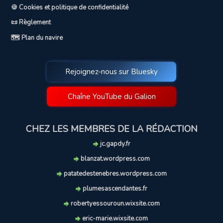
🍪 Cookies et politique de confidentialité
📜 Règlement
🗺️ Plan du navire
Rejoignez-nous sur Bluesky
Chaîne YouTube du Galion
CHEZ LES MEMBRES DE LA RÉDACTION
jc.gapdy.fr
blanzat.wordpress.com
patatedestenebres.wordpress.com
plumesascendantes.fr
robertyessouroun.wixsite.com
eric-marie.wixsite.com