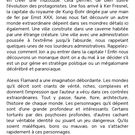
en créer une multitude. Cela permet de bien suivre
l'évolution des protagonistes. Une fois arrivé à Ker Fresnel,
la capitale du royaume de Kung-Bohr dirigée par une main
de fer par Ernst XXX, Jonas nous fait découvrir un autre
monde extraordinaire dépeint dans ses moindres détails ici
également. Une ville construite dans une caverne habitée
par une étrange créature. Une ville avec une administration
poussée à l'extrême jusqu'à l'absurde, nous rappelant
quelques-unes de nos lourdeurs administratives. Rappelez-
vous comment Jon a pu entrer dans la capitale ! Enfin nous
découvrons un monarque dont on a du mal à se décider s'il
est un pur génie en stratégie politique ou un mégalomane
décérébré et paranoïaque.
Alexis Flamand a une imagination débordante. Les mondes
qu'il décrit sont criants de vérité, riches, complexes et
donnent l'impression que l'auteur a vécu dans ces contrées
extraordinaires. Tout y passe, faune, flore, architecture,
l'histoire de chaque monde. Les personnages qu'il dépeint
sont d'une grande profondeur et intéressants. Certains
torturés par des psychoses profondes, d'autres cachant
leur véritable identité ou jouant un jeu dangereux. Qu'ils
soient maléfiques, bons ou mauvais, on va s'attacher
rapidement à ces personnages.