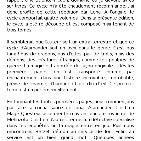
rapport à la Science-Fiction, domaine où je dévore livres
sur livres. Ce cycle m’a été chaudement recommandé. J'ai
donc profité de cette réédition par Leha. A l'origine, le
cycle comportait quatre volumes. Dans la présente édition,
le cycle a été re-découpé et est composé maintenant de
trois tomes.
Il semblerait que l'auteur soit un extra-terrestre et que ce
cycle d’Alamänder soit un ovni dans le genre. C’est pas
faux ! Pas de dragons, pas d'elfes, pas de trolls, mais des
démons, des créatures étranges, comme les poulpes de
guerre. La magie est abordée de façon originale... Dès les
premières pages, on est transporté comme par
enchantement dans une histoire incroyable, improbable,
pleine de charme, d’humour et de clin d’œil. Ce premier
tome est un pur émerveillement.
En tournant les toutes premières pages, nous commençons
par faire la connaissance de Jonas Alamänder. C'est un
Mage Questeur assermenté œuvrant dans le royaume de
Mehnzota. C'est en d'autres termes un détective spécialisé
dans les enquêtes où la magie entre en jeu. Puis nous
rencontrons Retzel, démon au service de Jon. Enfin, au
service est un bien grand mot... Quelques années