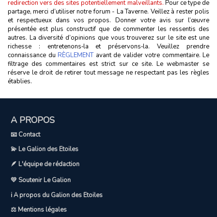
redirection vers des sites potentiellement malveillants.
Pour ce type de
partage, merci d’utiliser notre forum - La Taverne. Veillez à rester polis
et respectueux dans vos propos. Donner votre avis sur l’œuvre
présentée est plus constructif que de commenter les ressentis des
autres. La diversité d’opinions que vous trouverez sur le site est une
richesse : entretenons‑la et préservons‑la. Veuillez prendre
connaissance du
RÈGLEMENT
avant de valider votre commentaire. Le
filtrage des commentaires est strict sur ce site. Le webmaster se
réserve le droit de retirer tout message ne respectant pas les règles
établies.
A PROPOS
📧 Contact
💫 Le Galion des Etoiles
🪶 L'équipe de rédaction
💛 Soutenir Le Galion
ℹ️ A propos du Galion des Etoiles
⚖️ Mentions légales