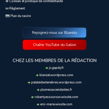
🍪 Cookies et politique de confidentialité
📜 Règlement
🗺️ Plan du navire
Rejoignez-nous sur Bluesky
Chaîne YouTube du Galion
CHEZ LES MEMBRES DE LA RÉDACTION
jc.gapdy.fr
blanzat.wordpress.com
patatedestenebres.wordpress.com
plumesascendantes.fr
robertyessouroun.wixsite.com
eric-marie.wixsite.com