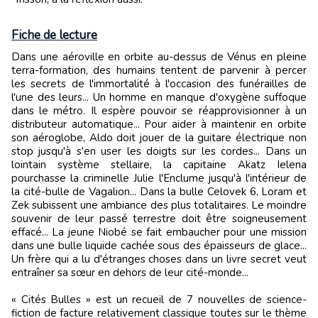
Fiche de lecture
Dans une aéroville en orbite au-dessus de Vénus en pleine
terra-formation, des humains tentent de parvenir à percer
les secrets de l'immortalité à l'occasion des funérailles de
l'une des leurs... Un homme en manque d'oxygène suffoque
dans le métro. Il espère pouvoir se réapprovisionner à un
distributeur automatique... Pour aider à maintenir en orbite
son aéroglobe, Aldo doit jouer de la guitare électrique non
stop jusqu'à s'en user les doigts sur les cordes... Dans un
lointain système stellaire, la capitaine Akatz Ielena
pourchasse la criminelle Julie l'Enclume jusqu'à l'intérieur de
la cité-bulle de Vagalion... Dans la bulle Celovek 6, Loram et
Zek subissent une ambiance des plus totalitaires. Le moindre
souvenir de leur passé terrestre doit être soigneusement
effacé... La jeune Niobé se fait embaucher pour une mission
dans une bulle liquide cachée sous des épaisseurs de glace...
Un frère qui a lu d'étranges choses dans un livre secret veut
entraîner sa sœur en dehors de leur cité-monde...
« Cités Bulles » est un recueil de 7 nouvelles de science-
fiction de facture relativement classique toutes sur le thème