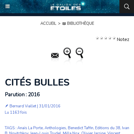
ACCUEIL
>
📖 BIBLIOTHÈQUE
Notez
CITÉS BULLES
Parution : 2016
🪶
Bernard Viallet
| 31/01/2016
Lu 1163 fois
TAGS
:
Anaïs La Porte
,
Anthologies
,
Benedict Taffin
,
Editions du 38
,
Ivan
B. Novitchkov
,
Jean-Louis Trudel
,
Milla Nox
,
Olivier Jarrige
,
Vincent