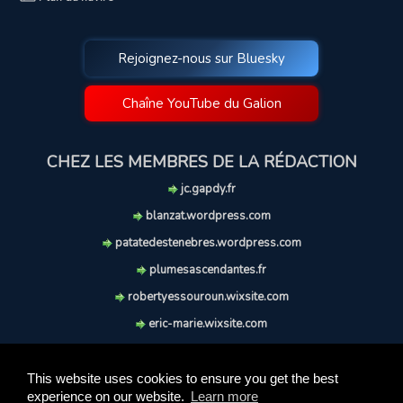
Rejoignez-nous sur Bluesky
Chaîne YouTube du Galion
CHEZ LES MEMBRES DE LA RÉDACTION
jc.gapdy.fr
blanzat.wordpress.com
patatedestenebres.wordpress.com
plumesascendantes.fr
robertyessouroun.wixsite.com
eric-marie.wixsite.com
lechiencritique.blogspot.com
soufflereve.blogspot.com
This website uses cookies to ensure you get the best
experience on our website.
Learn more