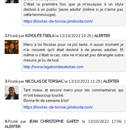
C'était la première fois que je m'essayais à un style
destiné à un public 'jeune adulte' (même si je n'aime pas
cette terminologie).
https://nicolas-de-torsiac.jimdosite.com/
2.
Posté par
KOYOLITE TSEILA
le 13/10/2022 10:25
|
ALERTER
Merci à toi Nicolas pour ce joli texte. A aucun moment je
n'ai ressenti qu'il était destiné à de jeunes adultes. Et
même si c'était le cas, cela ne m'aurait pas dérangée outre
mesure, je lis de tout.
http://www.legaliondesetoiles.com
3.
Posté par
NICOLAS DE TORSIAC
le 13/10/2022 11:29
|
ALERTER
Tant mieux et encore merci pour tes commentaires qui
m'ont beaucoup touché.
Bonne fin de semaine à toi!
https://nicolas-de-torsiac.jimdosite.com/
4.
Posté par
JEAN CHRISTOPHE GAPDY
le 13/10/2022 17:06
|
ALERTER