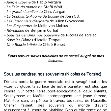
- Jungle urbaine
de Pablo Vergara
- La Faim du monde
de Steffi Wolf
- La grande Lumière
de Chris Aargan
- La troublante Agonie du Boulier
de Joan Ott
- Les Prisonniers d’Agharta
de Julien Giovannoni
- Les Suspendus
de Mello von Mobius
- Révolution
de Benjamin Cortial
- Sous les Cendres, nos Souvenirs
de Nicolas de Torsiac
- Sous les Dômes
d’Axelle Teppati
- Une Boucle infinie
de Chloé Benoit
Petits retours sur les nouvelles de ce recueil au gré de mes
lectures...
Sous les cendres, nos souvenirs (Nicolas de Torsiac)
Dix ans après la guerre mondiale qui a ravagé toutes les
villes du globe, la surface de notre planète n’est plus que
cendre. Sur cette Terre post-apocalyptique, deux enfants,
Souleymane et Maëlle, accompagnent une jeune femme,
Mathilde, dans un périple à travers les ruines de Marseille.
Chemin faisant, des souvenirs du monde d’avant
ressurgissent à l’esprit de Mathilde. Bien qu’elle tente de ne