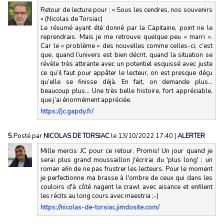
Retour de lecture pour : « Sous les cendres, nos souvenirs
» (Nicolas de Torsiac)
Le résumé ayant été donné par la Capitaine, point ne le
reprendrais. Mais je me retrouve quelque peu « marri ».
Car le « problème » des nouvelles comme celles-ci, c’est
que, quand l’univers est bien décrit, quand la situation se
révèle très attirante avec un potentiel esquissé avec juste
ce qu’il faut pour appâter le lecteur, on est presque déçu
qu’elle se finisse déjà. En fait, on demande plus…
beaucoup plus… Une très belle histoire, fort appréciable,
que j’ai énormément appréciée.
https://jc.gapdy.fr/
5.
Posté par
NICOLAS DE TORSIAC
le 13/10/2022 17:40
|
ALERTER
Mille mercis JC pour ce retour. Promis! Un jour quand je
serai plus grand moussaillon j'écrirai du 'plus long' ; un
roman afin de ne pas frustrer les lecteurs. Pour le moment
je perfectionne ma brasse à l'ombre de ceux qui dans les
couloirs d'à côté nagent le crawl avec aisance et enfilent
les récits au long cours avec maestria ;-)
https://nicolas-de-torsiac.jimdosite.com/