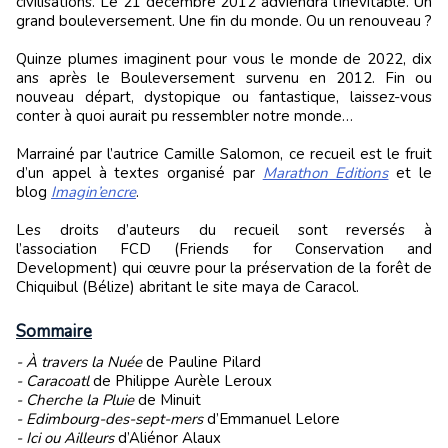
civilisations. Le 21 décembre 2012 adviendra l’inévitable. Un
grand bouleversement. Une fin du monde. Ou un renouveau ?
Quinze plumes imaginent pour vous le monde de 2022, dix
ans après le Bouleversement survenu en 2012. Fin ou
nouveau départ, dystopique ou fantastique, laissez-vous
conter à quoi aurait pu ressembler notre monde…
Marrainé par l’autrice Camille Salomon, ce recueil est le fruit
d’un appel à textes organisé par
Marathon Editions
et le
blog
Imagin’encre
.
Les droits d’auteurs du recueil sont reversés à
l’association FCD (Friends for Conservation and
Development) qui œuvre pour la préservation de la forêt de
Chiquibul (Bélize) abritant le site maya de Caracol.
Sommaire
- À travers la Nuée
de Pauline Pilard
- Caracoatl
de Philippe Aurèle Leroux
- Cherche la Pluie
de Minuit
- Edimbourg-des-sept-mers
d’Emmanuel Lelore
- Ici ou Ailleurs
d’Aliénor Alaux