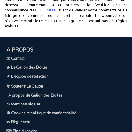
richesse : entretenons‑la et préservons‑la. Veuillez prendre
connaissance du
RÈGLEMENT
avant de valider votre commentaire. Le
filtrage des commentaires est strict sur ce site. Le webmaster se
réserve le droit de retirer tout message ne respectant pas les règles
établies.
A PROPOS
📧 Contact
💫 Le Galion des Etoiles
🪶 L'équipe de rédaction
💛 Soutenir Le Galion
ℹ️ A propos du Galion des Etoiles
⚖️ Mentions légales
🍪 Cookies et politique de confidentialité
📜 Règlement
🗺️ Plan du navire