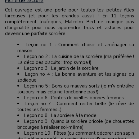
Fiche de lecture
Cet ouvrage est une perle pour toutes les petites filles
farceuses (et pour les grandes aussi) ! En 11 leçons
complètement loufoques, Malcolm Bird ne manque pas
d’originalité pour nous apprendre trucs et astuces pour
devenir une parfaite sorcière :
Leçon no 1 : Comment choisir et aménager sa
maison
Leçon no 2 : La cuisine de la sorcière (ma préférée !
La déco des biscuits : trop sympa !)
Leçon no 3 : Le jardin de la sorcière
Leçon no 4 : La bonne aventure et les signes du
zodiaque
Leçon no 5 : Bons ou mauvais sorts (je m'y entraîne
toujours, mais cela ne fonctionne pas !)
Leçon no 6 : Contes de vieilles bonnes femmes
Leçon no 7 : Comment rester belle (le rêve de
toutes les femmes...)
Leçon no 8 : La sorcière à la mode
Leçon no 9 : Quand la sorcière bricole (de chouettes
bricolages à réaliser soi-même)
Leçon no 10 : Fêtes (ou comment décorer son sapin
de Noël avec goût... du point de vue d'une sorcière)