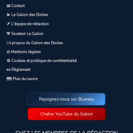
📧 Contact
💫 Le Galion des Etoiles
🪶 L'équipe de rédaction
💛 Soutenir Le Galion
ℹ️ A propos du Galion des Etoiles
⚖️ Mentions légales
🍪 Cookies et politique de confidentialité
📜 Règlement
🗺️ Plan du navire
Rejoignez-nous sur Bluesky
Chaîne YouTube du Galion