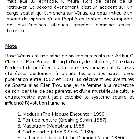
mais elle lui échappe. Il n'aura alors de cesse de la
retrouver. Le second événement, c'est un accident sur un
cargo spatial qui l'amènera sur Vénus, au beau milieu d'un
noeud de vipères où les Prophètes tentent de s'emparer
de mystérieuses plaques gravées d'origine extra-
terrestre...
Note
Base Vénus est une série de six romans écrits par Arthur C.
Clarke et Paul Preuss. Il s'agit d'un cycle cohérent, à lire dans
l'ordre et de préférence à la suite. Ces romans ont d'ailleurs
été écrits rapidement à la suite les uns des autres, avec
publication entre 1987 et 1991. Ils décrivent les aventures
de Sparta, alias Ellen Troy, une jeune femme à la recherche
de son identité, de ses parents, et d'une mystérieuse culture
extraterrestre ayant jadis colonisé le système solaire et
influencé l'évolution humaine.
Méduse (The Medusa Encounter, 1990)
Point de rupture (Breaking Strain, 1987)
Maelström (Maelström, 1988)
Cache-cache (Hide & Seek, 1989)
La Lune de diamant (The Diamond Moon, 1990)