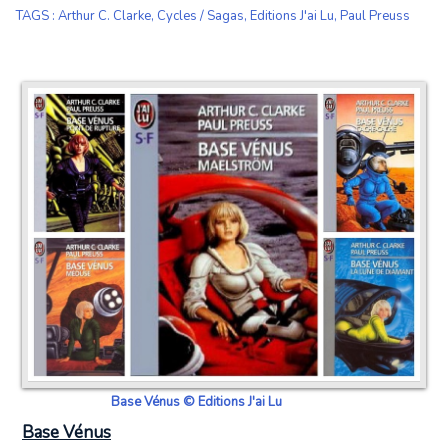
TAGS
:
Arthur C. Clarke
,
Cycles / Sagas
,
Editions J'ai Lu
,
Paul Preuss
Base Vénus © Editions J'ai Lu
Base Vénus