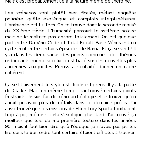
Mais c'est probablement lié à la nature même de l'héroïne.
Les scénarios sont plutôt bien ficelés, mêlant enquête
policière, quête ésotérique et complots interplanétaires.
L'ambiance est Hi-Tech. On se trouve dans la seconde moitié
du XXIème siècle. L'humanité parcourt le système solaire
mais ne le maîtrise pas encore totalement. On est quelque
part entre Da Vinci Code et Total Recall. Base Vénus est un
cycle écrit entre certains épisodes de Rama. Et ça se sent ! Il
y a dans les deux sagas des points communs, des thèmes
redondants, même si celui-ci est basé sur des nouvelles plus
anciennes auxquelles Preuss a souhaité donner un cadre
cohérent.
Ça se lit aisément, le style est fluide est précis. Il y a la patte
de Clarke. Mais en même temps, j'ai trouvé certains points
frustrants. Je suis fan de xéno-archéologie et je trouve qu'on
aurait pu avoir plus de détails dans ce domaine précis. J'ai
aussi trouvé que les missions de Ellen Troy Sparta tombaient
trop à pic, même si cela s'explique plus tard. J'ai trouvé ça
meilleur que lors de ma première lecture dans les années
90, mais il faut bien dire qu'à l'époque je n'avais pas pu les
lire dans le bon ordre tant certains étaient difficiles à trouver.