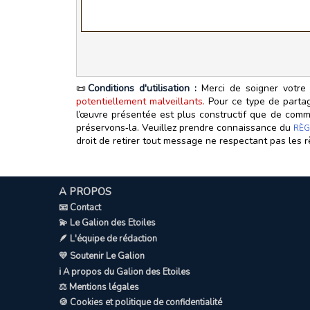
📜
Conditions d'utilisation :
Merci de soigner votre 
potentiellement malveillants.
Pour ce type de partage
l’œuvre présentée est plus constructif que de commen
préservons‑la. Veuillez prendre connaissance du
RÈG
droit de retirer tout message ne respectant pas les r
A PROPOS
📧 Contact
💫 Le Galion des Etoiles
🪶 L'équipe de rédaction
💛 Soutenir Le Galion
ℹ️ A propos du Galion des Etoiles
⚖️ Mentions légales
🍪 Cookies et politique de confidentialité