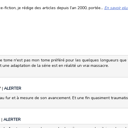
fiction, je rédige des articles depuis l'an 2000, portée...
En savoir plu
sième tome n'est pas mon tome préféré pour les quelques longueurs qu
eut une adaptation de la série est en réalité un vrai massacre.
7
|
ALERTER
au fur et à mesure de son avancement. Et une fin quasiment traumatisa
7
|
ALERTER