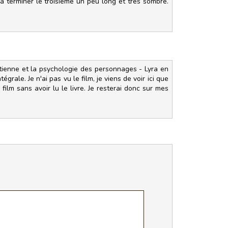
a terminer le troisième un peu long et très sombre.
chrétienne et la psychologie des personnages - Lyra en
grale. Je n'ai pas vu le film, je viens de voir ici que
film sans avoir lu le livre. Je resterai donc sur mes