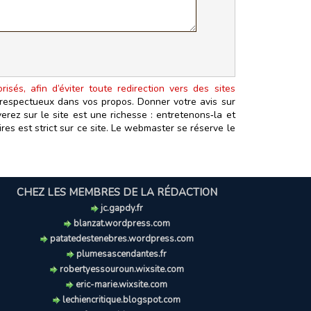
isés, afin d’éviter toute redirection vers des sites
t respectueux dans vos propos. Donner votre avis sur
erez sur le site est une richesse : entretenons‑la et
es est strict sur ce site. Le webmaster se réserve le
CHEZ LES MEMBRES DE LA RÉDACTION
jc.gapdy.fr
blanzat.wordpress.com
patatedestenebres.wordpress.com
plumesascendantes.fr
robertyessouroun.wixsite.com
eric-marie.wixsite.com
lechiencritique.blogspot.com