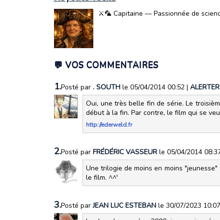
⚔️🦜 Capitaine — Passionnée de science-
💬 VOS COMMENTAIRES
1.
Posté par
. SOUTH
le 05/04/2014 00:52
|
ALERTER
Oui, une très belle fin de série. Le troi
début à la fin. Par contre, le film qui se v
http://ederweld.fr
2.
Posté par
FRÉDÉRIC VASSEUR
le 05/04/2014 08:3
Une trilogie de moins en moins "jeunesse" 
le film. ^^'
3.
Posté par
JEAN LUC ESTEBAN
le 30/07/2023 10:0