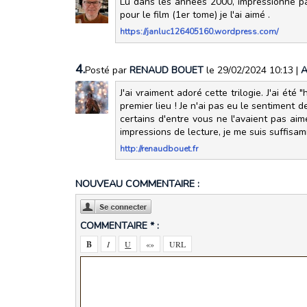
Lu dans les années 2000, impressionné par
pour le film (1er tome) je l'ai aimé .
https://janluc126405160.wordpress.com/
4.
Posté par
RENAUD BOUET
le 29/02/2024 10:13
|
A
J'ai vraiment adoré cette trilogie. J'ai été
premier lieu ! Je n'ai pas eu le sentiment de
certains d'entre vous ne l'avaient pas aimé
impressions de lecture, je me suis suffisa
http://renaudbouet.fr
NOUVEAU COMMENTAIRE :
COMMENTAIRE * :