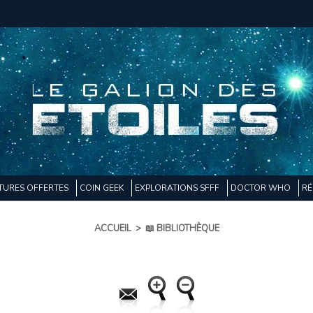
TURES OFFERTES
COIN GEEK
EXPLORATIONS SFFF
DOCTOR WHO
RÉ
ACCUEIL
>
📖 BIBLIOTHÈQUE