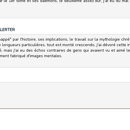
 le 1er tome et ses daemons, le deuxième assez dur, j'ai eu du mal 
LERTER
 "happé" par l'histoire, ses implications, le travail sur la mythologie 
 longueurs particulières, tout est monté crescendo, j'ai dévoré cette inté
, mais j'ai eu des échos contraires de gens qui avaient vu et aimé le 
mment fabriqué d'images mentales.