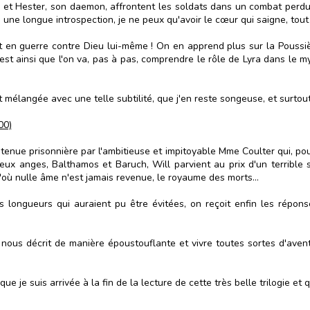
 et Hester, son daemon, affrontent les soldats dans un combat perdu
 une longue introspection, je ne peux qu'avoir le cœur qui saigne, tou
rt en guerre contre Dieu lui-même ! On en apprend plus sur la Pouss
st ainsi que l'on va, pas à pas, comprendre le rôle de Lyra dans le myt
 mélangée avec une telle subtilité, que j'en reste songeuse, et surtout,
00)
enue prisonnière par l'ambitieuse et impitoyable Mme Coulter qui, pour
deux anges, Balthamos et Baruch, Will parvient au prix d'un terrible s
'où nulle âme n'est jamais revenue, le royaume des morts...
 longueurs qui auraient pu être évitées, on reçoit enfin les répon
nous décrit de manière époustouflante et vivre toutes sortes d'aventur
e suis arrivée à la fin de la lecture de cette très belle trilogie et que 