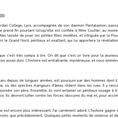
95)
ordan College, Lyra, accompagnée de son daemon Pantalaimon, passait
e prend fin pourtant lorsqu'elle est confiée à Mme Coulter, au moment
is lassée de jouer les petites filles modèles, et intriguée par la Pous
s le Grand Nord, périlleux et exaltant, qui lui apportera la révélatio
ve que c'est très sympa à lire. On dit que c'est un livre pour la jeune
ois assez durs. L'histoire est entraînante, mystérieuse, et nous emmèn
paru depuis de longues années, est poursuivi par des hommes dont il
zze, où des spectres mangeurs d'âmes rôdent dans les rues. Il y rencon
ejoindre son père. Ensemble, ils vont entamer un périlleux voyage à tr
ce. Ils devront lutter contre les forces obscures du mal et, pour acco
e est encore plus intéressant. J'ai carrément adoré. L'histoire gagne
us noirs que précédemment. Quelques petits moments de violence et d