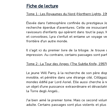
Fiche de lecture
Tome 1 : Les Royaumes du Nord (Northern Lights, 19
Élevée dans l'atmosphère confinée du prestigieux J
recherche éperdue d'aventures. Cette vie insouciant
ravisseurs d'enfants qui opèrent dans tout le pays. Ma
et convoitises, Lyra s'enfuit et entame un voyage ver
frontière d'un autre monde.
Il s'agit ici du premier livre de la trilogie. Je trou
impression. Au contraire, certains passages sont parf
Tome 2 : La Tour des Anges (The Subtle Knife, 1997)
Le jeune Will Parry, à la recherche de son père dis
invisible, et pénètre dans une étrange cité, Cittàga
mondes édifié par Lord Asriel. Elle aussi cherche à r
un objet d'une puissance extraordinaire et dévastatri
la Torre degli Angeli...
J'ai bien aimé le premier tome. Mais ce second volum
adulte. Certains passages sont plus violents et pl