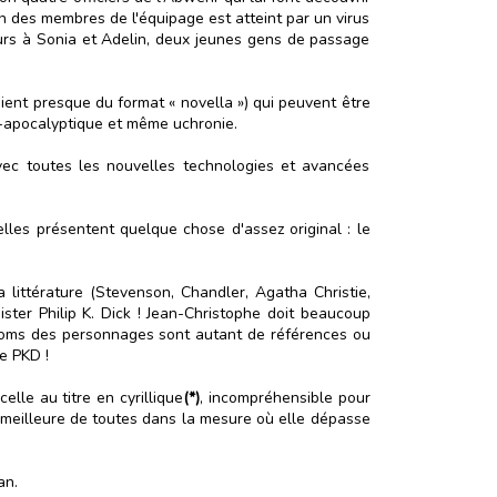
n des membres de l'équipage est atteint par un virus
ours à Sonia et Adelin, deux jeunes gens de passage
aient presque du format « novella ») qui peuvent être
st-apocalyptique et même uchronie.
 avec toutes les nouvelles technologies et avancées
elles présentent quelque chose d'assez original : le
littérature (Stevenson, Chandler, Agatha Christie,
ster Philip K. Dick ! Jean-Christophe doit beaucoup
 noms des personnages sont autant de références ou
e PKD !
elle au titre en cyrillique
(*)
, incompréhensible pour
a meilleure de toutes dans la mesure où elle dépasse
an.