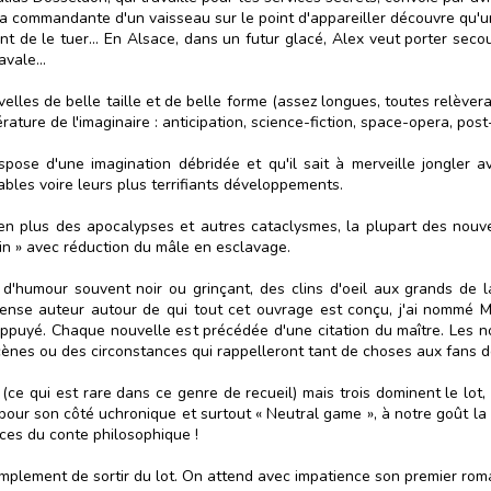
La commandante d'un vaisseau sur le point d'appareiller découvre qu'u
nt de le tuer... En Alsace, dans un futur glacé, Alex veut porter sec
avale...
velles de belle taille et de belle forme (assez longues, toutes relèver
érature de l'imaginaire : anticipation, science-fiction, space-opera, po
ispose d'une imagination débridée et qu'il sait à merveille jongler
bles voire leurs plus terrifiants développements.
ar en plus des apocalypses et autres cataclysmes, la plupart des nouv
n » avec réduction du mâle en esclavage.
umour souvent noir ou grinçant, des clins d'oeil aux grands de la 
ense auteur autour de qui tout cet ouvrage est conçu, j'ai nommé Mi
 appuyé. Chaque nouvelle est précédée d'une citation du maître. Les
scènes ou des circonstances qui rappelleront tant de choses aux fans d
ce qui est rare dans ce genre de recueil) mais trois dominent le lot, c
» pour son côté uchronique et surtout « Neutral game », à notre goût l
ices du conte philosophique !
amplement de sortir du lot. On attend avec impatience son premier rom