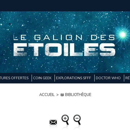
TURES OFFERTES
COIN GEEK
EXPLORATIONS SFFF
DOCTOR WHO
RÉ
ACCUEIL
>
📖 BIBLIOTHÈQUE