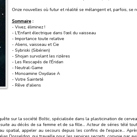
Onze nouvelles où futur et réalité se mélangent et, parfois, se r
Sommaire
:
- Vivez, éliminez !
- L'Enfant électrique dans l'œil du vaisseau
- Importance toute relative
- Aliens, vaisseau et Cie
- Sybriski (Sibérien)
- Shojan survolant les rizières
- Les Rescapés de l'Éridan
- Neutral-Game
- Monoamine Oxydase A
- Votre Sainteté
- Rêve d'aliens
nquête sur la société Boltic, spécialisée dans la plasticination de ce
suite au décès de sa femme et de sa fille... Acteur de séries télé to
spatial, appeler au secours depuis les confins de l'espace... Après
alias Dosseldon, qui travaille pour les services secrets, convoie par avi