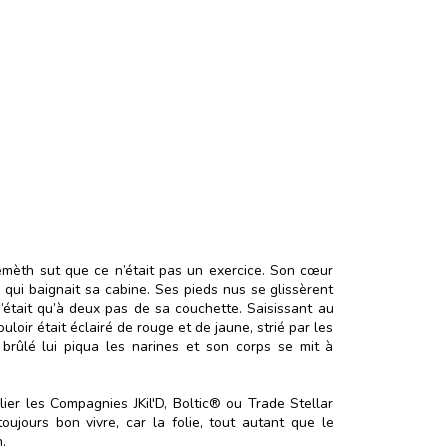
 Hèmèth sut que ce n’était pas un exercice. Son cœur
e qui baignait sa cabine. Ses pieds nus se glissèrent
n’était qu’à deux pas de sa couchette. Saisissant au
ouloir était éclairé de rouge et de jaune, strié par les
brûlé lui piqua les narines et son corps se mit à
ier les Compagnies JKil'D, Boltic® ou Trade Stellar
toujours bon vivre, car la folie, tout autant que le
.