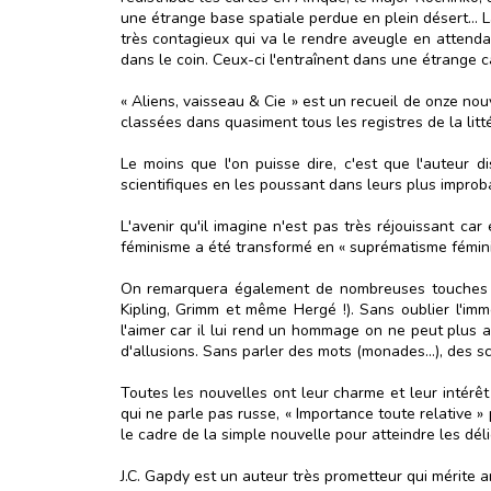
une étrange base spatiale perdue en plein désert... 
très contagieux qui va le rendre aveugle en attenda
dans le coin. Ceux-ci l'entraînent dans une étrange c
« Aliens, vaisseau & Cie » est un recueil de onze nou
classées dans quasiment tous les registres de la litt
Le moins que l'on puisse dire, c'est que l'auteur d
scientifiques en les poussant dans leurs plus improba
L'avenir qu'il imagine n'est pas très réjouissant c
féminisme a été transformé en « suprématisme fémini
On remarquera également de nombreuses touches d'h
Kipling, Grimm et même Hergé !). Sans oublier l'imm
l'aimer car il lui rend un hommage on ne peut plus
d'allusions. Sans parler des mots (monades...), des 
Toutes les nouvelles ont leur charme et leur intérêt (
qui ne parle pas russe, « Importance toute relative 
le cadre de la simple nouvelle pour atteindre les dél
J.C. Gapdy est un auteur très prometteur qui mérite 