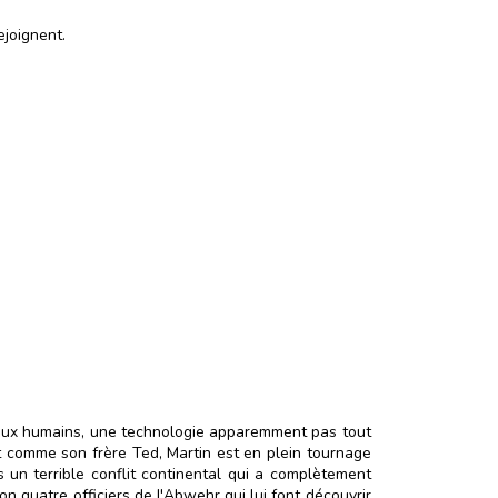
ejoignent.
rveaux humains, une technologie apparemment pas tout
ut comme son frère Ted, Martin est en plein tournage
 un terrible conflit continental qui a complètement
on quatre officiers de l'Abwehr qui lui font découvrir