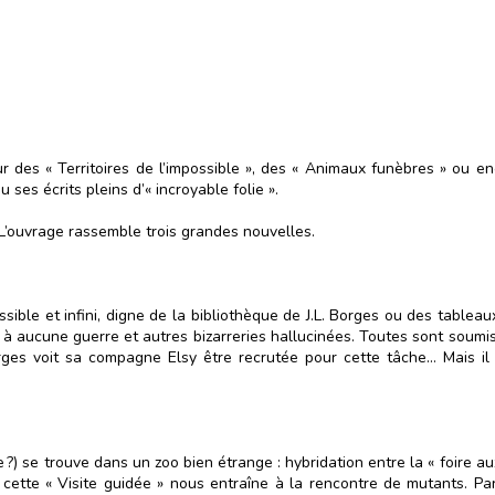
ur des « Territoires de l’impossible », des « Animaux funèbres » ou e
ses écrits pleins d’« incroyable folie ».
 L’ouvrage rassemble trois grandes nouvelles.
ble et infini, digne de la bibliothèque de J.L. Borges ou des tablea
nt à aucune guerre et autres bizarreries hallucinées. Toutes sont soumis
orges voit sa compagne Elsy être recrutée pour cette tâche… Mais il
?) se trouve dans un zoo bien étrange : hybridation entre la « foire a
, cette « Visite guidée » nous entraîne à la rencontre de mutants. 