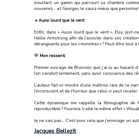
insultant, un gamin qui parcourt sa chambre comm
souvenirs… et Georges le saura mieux que personne 
🔸
Aussi lourd que le vent
Enfin, dans « Aussi lourd que le vent », Elsy (est-
Nellie Armstrong afin de l’assister dans ses créatio
dérangeante pour les « monstres » ? Peut-être tout à la
💬
Mon ressenti
Premier ouvrage de Brussolo que j’ai lu au hasard d’u
l’on s’endort lentement, sans avoir conscience des r
L’auteur fait ici montre d’une maîtrise rare de la na
l’inconscient et de l’horreur que celui-ci peut receler.
Cette dynamique me rappelle la filmographie de M.
reproductible ? Fournira-t-elle le même effet « Wou
Je ne sais pas… C'est pour cela que j'envisage un aut
Jacques Bellezit