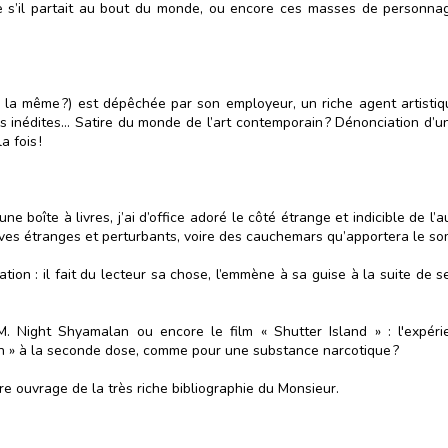
e s’il partait au bout du monde, ou encore ces masses de personna
!
ce la même ?) est dépêchée par son employeur, un riche agent artistiq
ns inédites… Satire du monde de l’art contemporain ? Dénonciation d’un
 fois !
ne boîte à livres, j’ai d’office adoré le côté étrange et indicible de 
êves étranges et perturbants, voire des cauchemars qu’apportera le so
rration : il fait du lecteur sa chose, l’emmène à sa guise à la suite d
 Night Shyamalan ou encore le film « Shutter Island » : l'expérien
ah » à la seconde dose, comme pour une substance narcotique ?
re ouvrage de la très riche bibliographie du Monsieur.