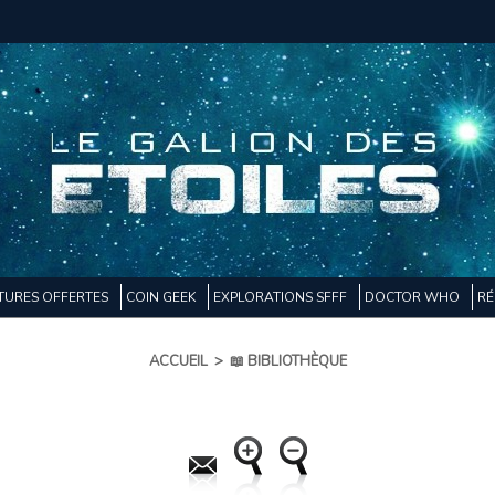
TURES OFFERTES
COIN GEEK
EXPLORATIONS SFFF
DOCTOR WHO
RÉ
ACCUEIL
>
📖 BIBLIOTHÈQUE