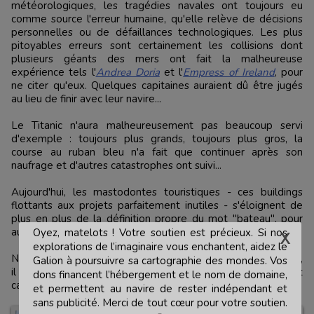
météorologiques, les tragédies navales ont toujours eu
comme source l'erreur humaine, qu'elle relève de décisions
personnelles ou de défaillances technologiques. Les plus
pitoyables erreurs sont certainement les collisions dont
plusieurs géants des mers ont fait la malheureuse
expérience tels l'
Andrea Doria
et l'
Empress of Ireland
, pour
ne citer qu'eux. Quelques capitaines auraient dû être jugés
au lieu de finir avec leur navire...
Le Titanic n'aura malheureusement pas beaucoup servi
d'exemple : toujours plus grands, toujours plus gros, la
course au ruban bleu n'a fait que continuer après son
naufrage et d'autres catastrophes ont suivi...
Aujourd'hui, les mastodontes touristiques - ces buildings
flottants aux projets parfaitement inutiles - s'éloignent de
plus en plus de la définition propre du mot "bateau", pour
autant qu'on puisse encore les qualifier de la sorte.
Oyez, matelots ! Votre soutien est précieux. Si nos
explorations de l’imaginaire vous enchantent, aidez le
N'ayant jamais employé ce terme dans mes récits maritimes,
Galion à poursuivre sa cartographie des mondes. Vos
il reste donc à chacun de se faire sa propre définition et
dons financent l’hébergement et le nom de domaine,
catégorie des
navires de légende
...
et permettent au navire de rester indépendant et
sans publicité. Merci de tout cœur pour votre soutien.