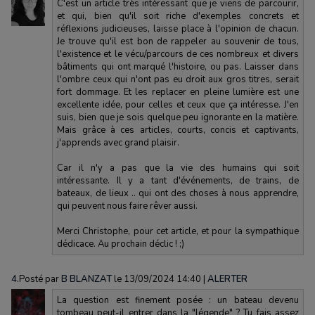
C'est un article très intéressant que je viens de parcourir,
et qui, bien qu'il soit riche d'exemples concrets et
réflexions judicieuses, laisse place à l'opinion de chacun.
Je trouve qu'il est bon de rappeler au souvenir de tous,
l'existence et le vécu/parcours de ces nombreux et divers
bâtiments qui ont marqué l'histoire, ou pas. Laisser dans
l'ombre ceux qui n'ont pas eu droit aux gros titres, serait
fort dommage. Et les replacer en pleine lumière est une
excellente idée, pour celles et ceux que ça intéresse. J'en
suis, bien que je sois quelque peu ignorante en la matière.
Mais grâce à ces articles, courts, concis et captivants,
j'apprends avec grand plaisir.
Car il n'y a pas que la vie des humains qui soit
intéressante. Il y a tant d'événements, de trains, de
bateaux, de lieux .. qui ont des choses à nous apprendre,
qui peuvent nous faire rêver aussi.
Merci Christophe, pour cet article, et pour la sympathique
dédicace. Au prochain déclic ! ;)
4.
Posté par
B BLANZAT
le 13/09/2024 14:40
|
ALERTER
La question est finement posée : un bateau devenu
tombeau peut-il entrer dans la "légende" ? Tu fais assez