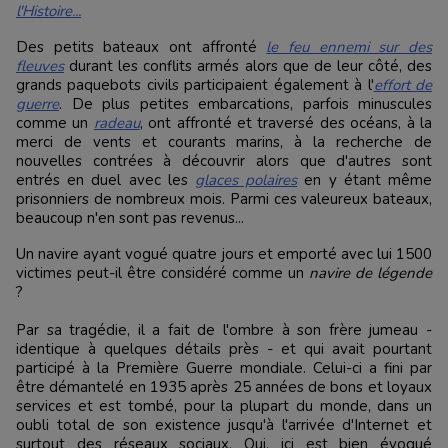
l'Histoire...
Des petits bateaux ont affronté
le feu ennemi sur des
fleuves
durant les conflits armés alors que de leur côté, des
grands paquebots civils participaient également à l'
effort de
guerre
. De plus petites embarcations, parfois minuscules
comme un
radeau
, ont affronté et traversé des océans, à la
merci de vents et courants marins, à la recherche de
nouvelles contrées à découvrir alors que d'autres sont
entrés en duel avec les
glaces polaires
en y étant même
prisonniers de nombreux mois. Parmi ces valeureux bateaux,
beaucoup n'en sont pas revenus...
Un navire ayant vogué quatre jours et emporté avec lui 1500
victimes peut-il être considéré comme un
navire de légende
?
Par sa tragédie, il a fait de l'ombre à son frère jumeau -
identique à quelques détails près - et qui avait pourtant
participé à la Première Guerre mondiale. Celui-ci a fini par
être démantelé en 1935 après 25 années de bons et loyaux
services et est tombé, pour la plupart du monde, dans un
oubli total de son existence jusqu'à l'arrivée d'Internet et
surtout des réseaux sociaux. Oui, ici est bien évoqué