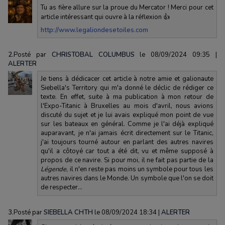
Tu as fière allure sur la proue du Mercator ! Merci pour cet
article intéressant qui ouvre à la réflexion 👍
http://www.legaliondesetoiles.com
2.
Posté par
CHRISTOBAL COLUMBUS
le 08/09/2024 09:35
|
ALERTER
Je tiens à dédicacer cet article à notre amie et galionaute
Siebella's Territory qui m'a donné le déclic de rédiger ce
texte. En effet, suite à ma publication à mon retour de
l'Expo-Titanic à Bruxelles au mois d'avril, nous avions
discuté du sujet et je lui avais expliqué mon point de vue
sur les bateaux en général. Comme je l'ai déjà expliqué
auparavant, je n'ai jamais écrit directement sur le Titanic,
j'ai toujours tourné autour en parlant des autres navires
qu'il a côtoyé car tout a été dit, vu et même supposé à
propos de ce navire. Si pour moi, il ne fait pas partie de la
Légende
, il n'en reste pas moins un symbole pour tous les
autres navires dans le Monde. Un symbole que l'on se doit
de respecter...
3.
Posté par
SIEBELLA CHTH
le 08/09/2024 18:34
|
ALERTER