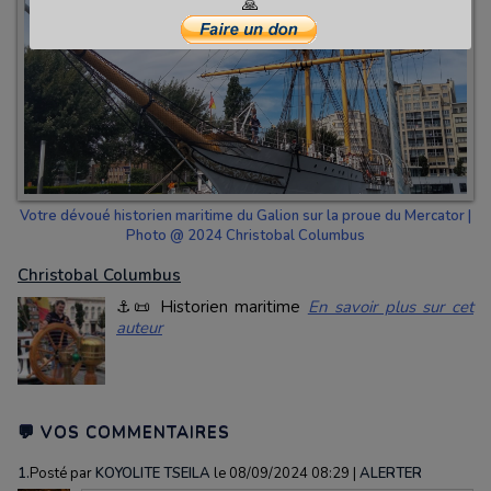
🙏
Votre dévoué historien maritime du Galion sur la proue du Mercator |
Photo @ 2024 Christobal Columbus
Christobal Columbus
⚓📜 Historien maritime
En savoir plus sur cet
auteur
💬 VOS COMMENTAIRES
1.
Posté par
KOYOLITE TSEILA
le 08/09/2024 08:29
|
ALERTER