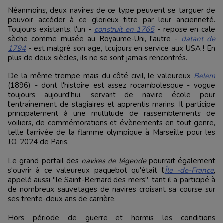
Néanmoins, deux navires de ce type peuvent se targuer de
pouvoir accéder à ce glorieux titre par leur ancienneté.
Toujours existants, l'un -
construit en 1765
- repose en cale
sèche comme musée au Royaume-Uni, l'autre -
datant de
1794
- est malgré son age, toujours en service aux USA ! En
plus de deux siècles, ils ne se sont jamais rencontrés.
De la même trempe mais du côté civil, le valeureux
Belem
(1896) - dont l'histoire est assez rocambolesque - vogue
toujours aujourd'hui, servant de navire école pour
l'entraînement de stagiaires et apprentis marins. Il participe
principalement à une multitude de rassemblements de
voiliers, de commémorations et évènements en tout genre,
telle l'arrivée de la flamme olympique à Marseille pour les
J.O. 2024 de Paris.
Le grand portail des
navires de légende
pourrait également
s'ouvrir à ce valeureux paquebot qu'était l'
Île -de-France
,
appelé aussi "le Saint-Bernard des mers", tant il a participé à
de nombreux sauvetages de navires croisant sa course sur
ses trente-deux ans de carrière.
Hors période de guerre et hormis les conditions