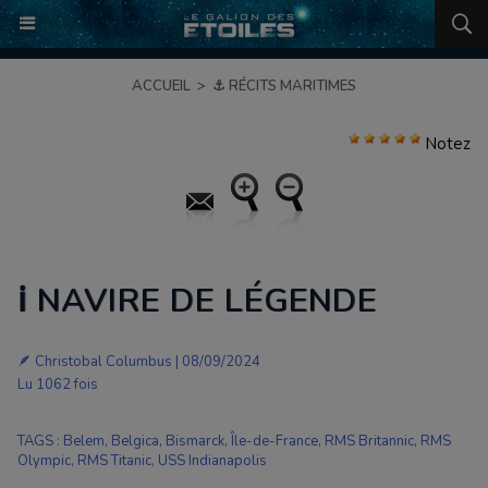
ACCUEIL
>
⚓ RÉCITS MARITIMES
Notez
ℹ️ NAVIRE DE LÉGENDE
🪶
Christobal Columbus
| 08/09/2024
Lu 1062 fois
TAGS
:
Belem
,
Belgica
,
Bismarck
,
Île-de-France
,
RMS Britannic
,
RMS
Olympic
,
RMS Titanic
,
USS Indianapolis