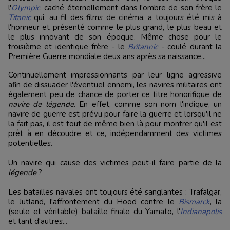
l'
Olympic
, caché éternellement dans l'ombre de son frère le
Titanic
qui, au fil des films de cinéma, a toujours été mis à
l'honneur et présenté comme le plus grand, le plus beau et
le plus innovant de son époque. Même chose pour le
troisième et identique frère - le
Britannic
- coulé durant la
Première Guerre mondiale deux ans après sa naissance...
Continuellement impressionnants par leur ligne agressive
afin de dissuader l'éventuel ennemi, les navires militaires ont
également peu de chance de porter ce titre honorifique de
navire de légende
. En effet, comme son nom l'indique, un
navire de guerre est prévu pour faire la guerre et lorsqu'il ne
la fait pas, il est tout de même bien là pour montrer qu'il est
prêt à en découdre et ce, indépendamment des victimes
potentielles.
Un navire qui cause des victimes peut-il faire partie de la
légende
?
Les batailles navales ont toujours été sanglantes : Trafalgar,
le Jutland, l'affrontement du Hood contre le
Bismarck
, la
(seule et véritable) bataille finale du Yamato, l'
Indianapolis
et tant d'autres...