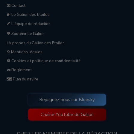
📧 Contact
💫 Le Galion des Etoiles
🪶 L'équipe de rédaction
💛 Soutenir Le Galion
ℹ️ A propos du Galion des Etoiles
⚖️ Mentions légales
🍪 Cookies et politique de confidentialité
📜 Règlement
🗺️ Plan du navire
Rejoignez-nous sur Bluesky
Chaîne YouTube du Galion