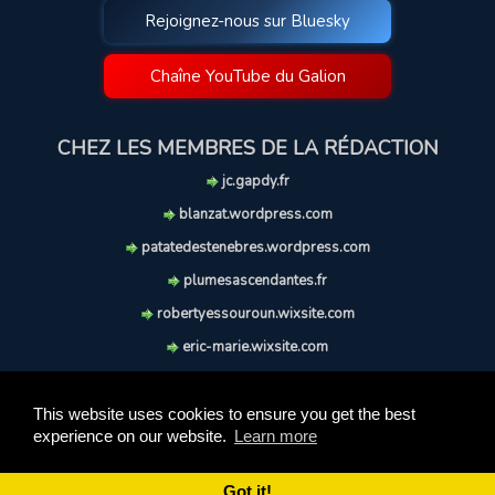
Rejoignez-nous sur Bluesky
Chaîne YouTube du Galion
CHEZ LES MEMBRES DE LA RÉDACTION
jc.gapdy.fr
blanzat.wordpress.com
patatedestenebres.wordpress.com
plumesascendantes.fr
robertyessouroun.wixsite.com
eric-marie.wixsite.com
lechiencritique.blogspot.com
soufflereve.blogspot.com
This website uses cookies to ensure you get the best
experience on our website.
Learn more
© 2009-2026 Le Galion des Etoiles. Tous droits réservés.
Ce site est réalisé et maintenu avec coeur et passion.
Got it!