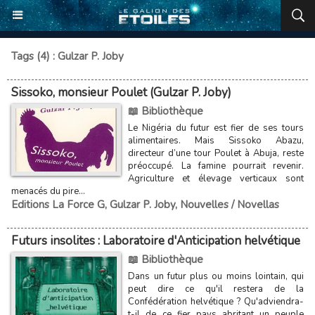
Tags (4) : Gulzar P. Joby
Sissoko, monsieur Poulet (Gulzar P. Joby)
📖 Bibliothèque
Le Nigéria du futur est fier de ses tours
alimentaires. Mais Sissoko Abazu,
directeur d’une tour Poulet à Abuja, reste
préoccupé. La famine pourrait revenir.
Agriculture et élevage verticaux sont
menacés du pire…
Editions La Force G
,
Gulzar P. Joby
,
Nouvelles / Novellas
Futurs insolites : Laboratoire d'Anticipation helvétique
📖 Bibliothèque
Dans un futur plus ou moins lointain, qui
peut dire ce qu'il restera de la
Confédération helvétique ? Qu'adviendra-
t-il de ce fier pays abritant un peuple