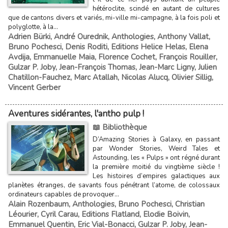
hétéroclite, scindé en autant de cultures
que de cantons divers et variés, mi-ville mi-campagne, à la fois poli et
polyglotte, à la...
Adrien Bürki
,
André Ourednik
,
Anthologies
,
Anthony Vallat
,
Bruno Pochesci
,
Denis Roditi
,
Editions Helice Helas
,
Elena
Avdija
,
Emmanuelle Maia
,
Florence Cochet
,
François Rouiller
,
Gulzar P. Joby
,
Jean-François Thomas
,
Jean-Marc Ligny
,
Julien
Chatillon-Fauchez
,
Marc Atallah
,
Nicolas Alucq
,
Olivier Sillig
,
Vincent Gerber
Aventures sidérantes, l'antho pulp !
📖 Bibliothèque
D’Amazing Stories à Galaxy, en passant
par Wonder Stories, Weird Tales et
Astounding, les « Pulps » ont régné durant
la première moitié du vingtième siècle !
Les histoires d’empires galactiques aux
planètes étranges, de savants fous pénétrant l’atome, de colossaux
ordinateurs capables de provoquer...
Alain Rozenbaum
,
Anthologies
,
Bruno Pochesci
,
Christian
Léourier
,
Cyril Carau
,
Editions Flatland
,
Elodie Boivin
,
Emmanuel Quentin
,
Eric Vial-Bonacci
,
Gulzar P. Joby
,
Jean-