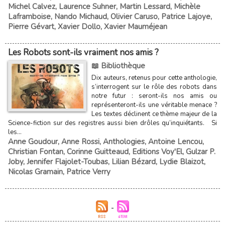
Michel Calvez
,
Laurence Suhner
,
Martin Lessard
,
Michèle
Laframboise
,
Nando Michaud
,
Olivier Caruso
,
Patrice Lajoye
,
Pierre Gévart
,
Xavier Dollo
,
Xavier Mauméjean
Les Robots sont-ils vraiment nos amis ?
📖 Bibliothèque
Dix auteurs, retenus pour cette anthologie,
s’interrogent sur le rôle des robots dans
notre futur : seront-ils nos amis ou
représenteront-ils une véritable menace ?
Les textes déclinent ce thème majeur de la
Science-fiction sur des registres aussi bien drôles qu’inquiétants. Si
les...
Anne Goudour
,
Anne Rossi
,
Anthologies
,
Antoine Lencou
,
Christian Fontan
,
Corinne Guitteaud
,
Editions Voy'El
,
Gulzar P.
Joby
,
Jennifer Flajolet-Toubas
,
Lilian Bézard
,
Lydie Blaizot
,
Nicolas Gramain
,
Patrice Verry