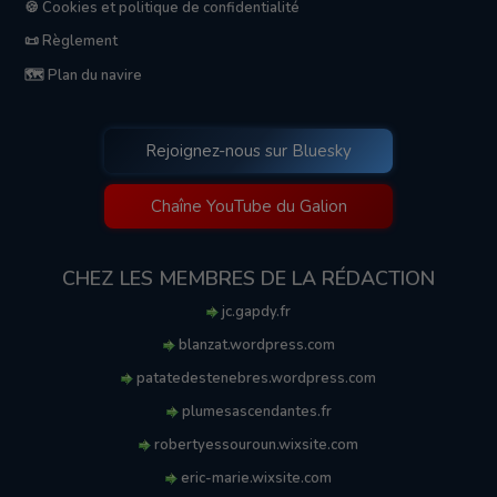
🍪 Cookies et politique de confidentialité
📜 Règlement
🗺️ Plan du navire
Rejoignez-nous sur Bluesky
Chaîne YouTube du Galion
CHEZ LES MEMBRES DE LA RÉDACTION
jc.gapdy.fr
blanzat.wordpress.com
patatedestenebres.wordpress.com
plumesascendantes.fr
robertyessouroun.wixsite.com
eric-marie.wixsite.com