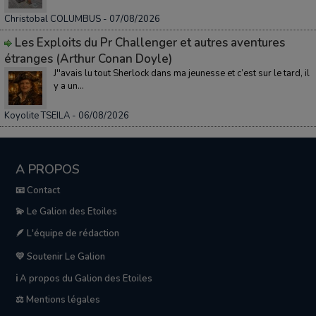
Christobal COLUMBUS
- 07/08/2026
Les Exploits du Pr Challenger et autres aventures
étranges (Arthur Conan Doyle)
J''avais lu tout Sherlock dans ma jeunesse et c’est sur le tard, il
y a un...
Koyolite TSEILA
- 06/08/2026
A PROPOS
📧 Contact
💫 Le Galion des Etoiles
🪶 L'équipe de rédaction
💛 Soutenir Le Galion
ℹ️ A propos du Galion des Etoiles
⚖️ Mentions légales