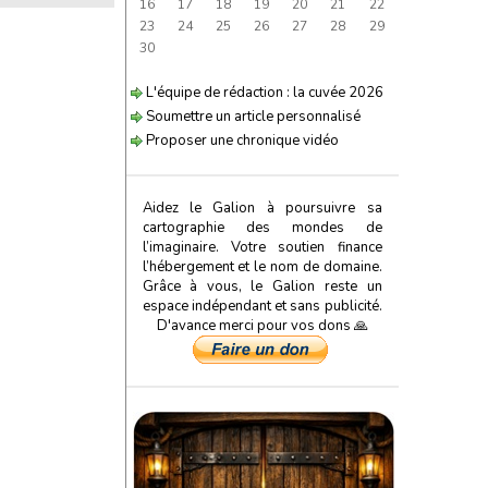
16
17
18
19
20
21
22
23
24
25
26
27
28
29
30
L'équipe de rédaction : la cuvée 2026
Soumettre un article personnalisé
Proposer une chronique vidéo
Aidez le Galion à poursuivre sa
cartographie des mondes de
l’imaginaire. Votre soutien finance
l’hébergement et le nom de domaine.
Grâce à vous, le Galion reste un
espace indépendant et sans publicité.
D'avance merci pour vos dons 🙏