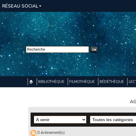
RÉSEAU SOCIAL
🏠
BIBLIOTHÈQUE
FILMOTHÈQUE
BÉDÉTHÈQUE
LEC
AG
0 évènement(s)