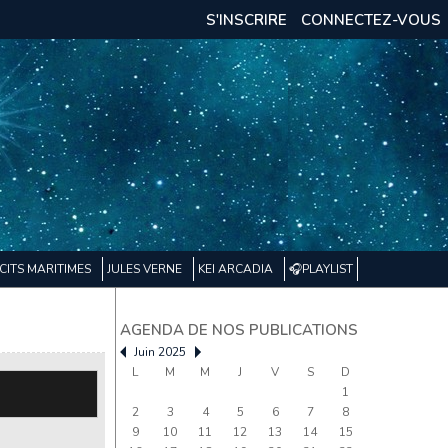
S'INSCRIRE
CONNECTEZ-VOUS
CITS MARITIMES
JULES VERNE
KEI ARCADIA
🎧PLAYLIST
AGENDA DE NOS PUBLICATIONS
Juin 2025
L
M
M
J
V
S
D
1
2
3
4
5
6
7
8
9
10
11
12
13
14
15