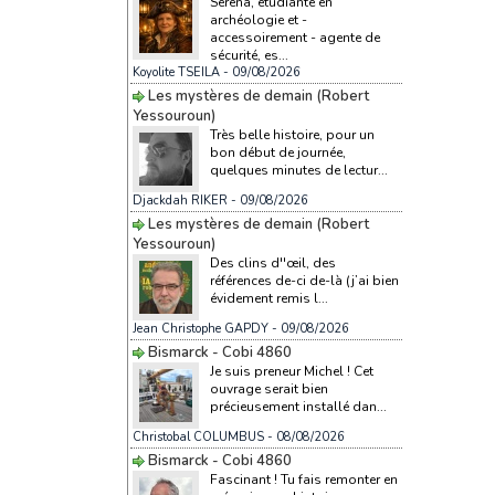
Serena, étudiante en
archéologie et -
accessoirement - agente de
sécurité, es...
Koyolite TSEILA
- 09/08/2026
Les mystères de demain (Robert
Yessouroun)
Très belle histoire, pour un
bon début de journée,
quelques minutes de lectur...
Djackdah RIKER
- 09/08/2026
Les mystères de demain (Robert
Yessouroun)
Des clins d''œil, des
références de-ci de-là (j’ai bien
évidement remis l...
Jean Christophe GAPDY
- 09/08/2026
Bismarck - Cobi 4860
Je suis preneur Michel ! Cet
ouvrage serait bien
précieusement installé dan...
Christobal COLUMBUS
- 08/08/2026
Bismarck - Cobi 4860
Fascinant ! Tu fais remonter en