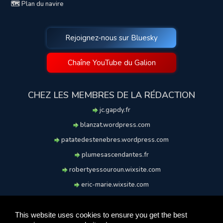
🗺️ Plan du navire
Rejoignez-nous sur Bluesky
Chaîne YouTube du Galion
CHEZ LES MEMBRES DE LA RÉDACTION
jc.gapdy.fr
blanzat.wordpress.com
patatedestenebres.wordpress.com
plumesascendantes.fr
robertyessouroun.wixsite.com
eric-marie.wixsite.com
lechiencritique.blogspot.com
soufflereve.blogspot.com
This website uses cookies to ensure you get the best