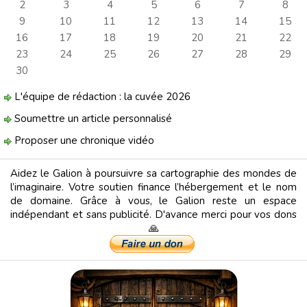
2
3
4
5
6
7
8
9
10
11
12
13
14
15
16
17
18
19
20
21
22
23
24
25
26
27
28
29
30
L'équipe de rédaction : la cuvée 2026
Soumettre un article personnalisé
Proposer une chronique vidéo
Aidez le Galion à poursuivre sa cartographie des mondes de
l’imaginaire. Votre soutien finance l’hébergement et le nom
de domaine. Grâce à vous, le Galion reste un espace
indépendant et sans publicité. D'avance merci pour vos dons
🙏