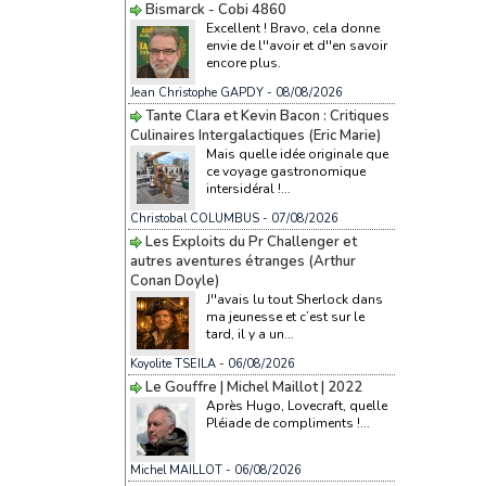
Bismarck - Cobi 4860
Excellent ! Bravo, cela donne
envie de l''avoir et d''en savoir
encore plus.
Jean Christophe GAPDY
- 08/08/2026
Tante Clara et Kevin Bacon : Critiques
Culinaires Intergalactiques (Eric Marie)
Mais quelle idée originale que
ce voyage gastronomique
intersidéral !...
Christobal COLUMBUS
- 07/08/2026
Les Exploits du Pr Challenger et
autres aventures étranges (Arthur
Conan Doyle)
J''avais lu tout Sherlock dans
ma jeunesse et c’est sur le
tard, il y a un...
Koyolite TSEILA
- 06/08/2026
Le Gouffre | Michel Maillot | 2022
Après Hugo, Lovecraft, quelle
Pléiade de compliments !...
Michel MAILLOT
- 06/08/2026