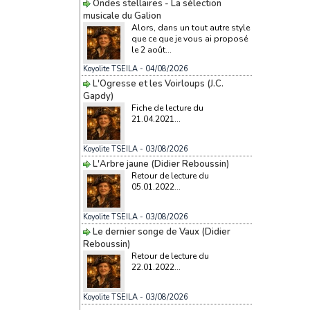
Ondes stellaires - La sélection
musicale du Galion
Alors, dans un tout autre style
que ce que je vous ai proposé
le 2 août...
Koyolite TSEILA
- 04/08/2026
L'Ogresse et les Voirloups (J.C.
Gapdy)
Fiche de lecture du
21.04.2021...
Koyolite TSEILA
- 03/08/2026
L'Arbre jaune (Didier Reboussin)
Retour de lecture du
05.01.2022...
Koyolite TSEILA
- 03/08/2026
Le dernier songe de Vaux (Didier
Reboussin)
Retour de lecture du
22.01.2022...
Koyolite TSEILA
- 03/08/2026