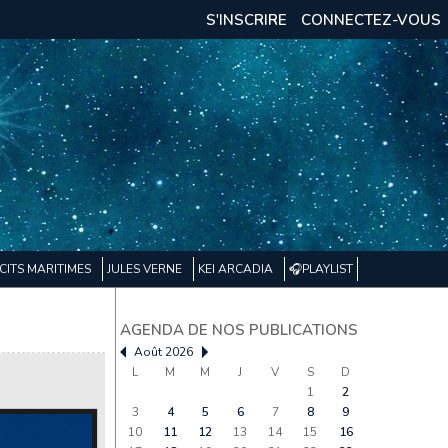
S'INSCRIRE
CONNECTEZ-VOUS
CITS MARITIMES
JULES VERNE
KEI ARCADIA
🎧PLAYLIST
AGENDA DE NOS PUBLICATIONS
Août 2026
L
M
M
J
V
S
D
1
2
3
4
5
6
7
8
9
10
11
12
13
14
15
16