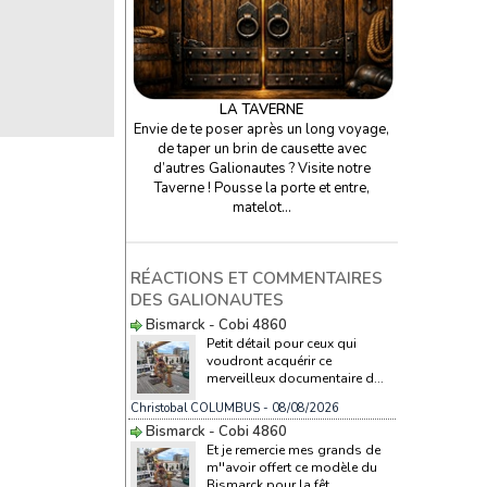
LA TAVERNE
Envie de te poser après un long voyage,
de taper un brin de causette avec
d’autres Galionautes ? Visite notre
Taverne ! Pousse la porte et entre,
matelot…
RÉACTIONS ET COMMENTAIRES
DES GALIONAUTES
Bismarck - Cobi 4860
Petit détail pour ceux qui
voudront acquérir ce
merveilleux documentaire d...
Christobal COLUMBUS
- 08/08/2026
Bismarck - Cobi 4860
Et je remercie mes grands de
m''avoir offert ce modèle du
Bismarck pour la fêt...