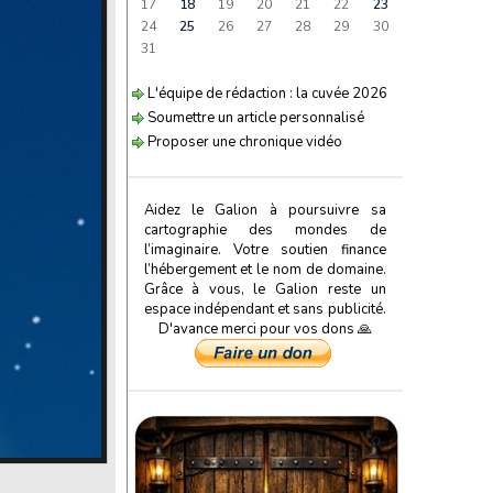
17
18
19
20
21
22
23
24
25
26
27
28
29
30
31
L'équipe de rédaction : la cuvée 2026
Soumettre un article personnalisé
Proposer une chronique vidéo
Aidez le Galion à poursuivre sa
cartographie des mondes de
l’imaginaire. Votre soutien finance
l’hébergement et le nom de domaine.
Grâce à vous, le Galion reste un
espace indépendant et sans publicité.
D'avance merci pour vos dons 🙏