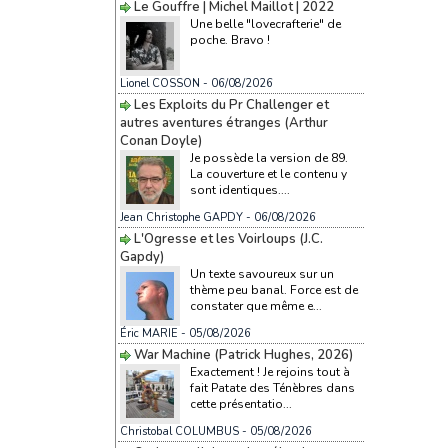
Le Gouffre | Michel Maillot | 2022
Une belle "lovecrafterie" de
poche. Bravo !
Lionel COSSON
- 06/08/2026
Les Exploits du Pr Challenger et
autres aventures étranges (Arthur
Conan Doyle)
Je possède la version de 89.
La couverture et le contenu y
sont identiques....
Jean Christophe GAPDY
- 06/08/2026
L'Ogresse et les Voirloups (J.C.
Gapdy)
Un texte savoureux sur un
thème peu banal. Force est de
constater que même e...
Éric MARIE
- 05/08/2026
War Machine (Patrick Hughes, 2026)
Exactement ! Je rejoins tout à
fait Patate des Ténèbres dans
cette présentatio...
Christobal COLUMBUS
- 05/08/2026