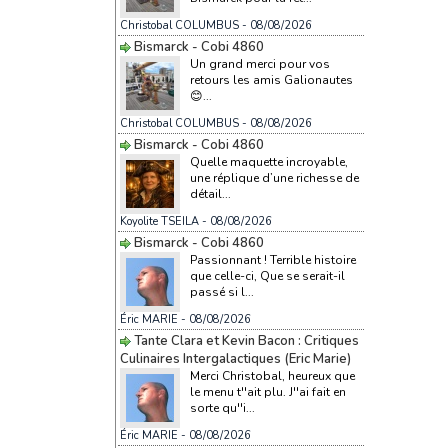
Christobal COLUMBUS
- 08/08/2026
Bismarck - Cobi 4860
Un grand merci pour vos
retours les amis Galionautes
😊...
Christobal COLUMBUS
- 08/08/2026
Bismarck - Cobi 4860
Quelle maquette incroyable,
une réplique d’une richesse de
détail...
Koyolite TSEILA
- 08/08/2026
Bismarck - Cobi 4860
Passionnant ! Terrible histoire
que celle-ci, Que se serait-il
passé si l...
Éric MARIE
- 08/08/2026
Tante Clara et Kevin Bacon : Critiques
Culinaires Intergalactiques (Eric Marie)
Merci Christobal, heureux que
le menu t''ait plu. J''ai fait en
sorte qu''i...
Éric MARIE
- 08/08/2026