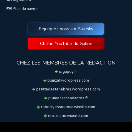
🗺️ Plan du navire
Rejoignez-nous sur Bluesky
Chaîne YouTube du Galion
CHEZ LES MEMBRES DE LA RÉDACTION
jc.gapdy.fr
blanzat.wordpress.com
patatedestenebres.wordpress.com
plumesascendantes.fr
robertyessouroun.wixsite.com
eric-marie.wixsite.com
lechiencritique.blogspot.com