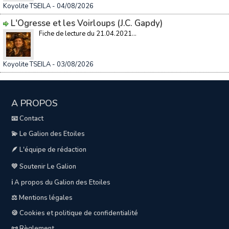
Koyolite TSEILA
- 04/08/2026
L'Ogresse et les Voirloups (J.C. Gapdy)
Fiche de lecture du 21.04.2021...
Koyolite TSEILA
- 03/08/2026
A PROPOS
📧 Contact
💫 Le Galion des Etoiles
🪶 L'équipe de rédaction
💛 Soutenir Le Galion
ℹ️ A propos du Galion des Etoiles
⚖️ Mentions légales
🍪 Cookies et politique de confidentialité
📜 Règlement