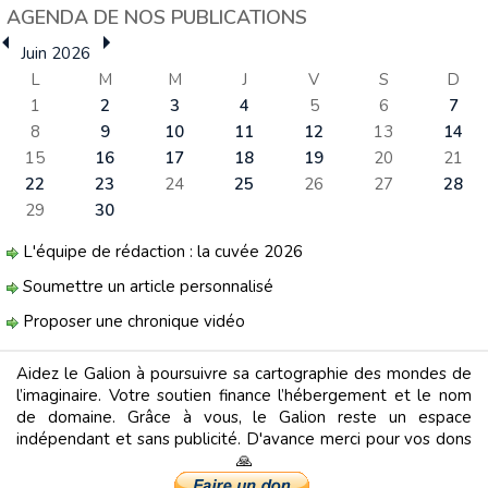
AGENDA DE NOS PUBLICATIONS
Juin 2026
L
M
M
J
V
S
D
1
2
3
4
5
6
7
8
9
10
11
12
13
14
15
16
17
18
19
20
21
22
23
24
25
26
27
28
29
30
L'équipe de rédaction : la cuvée 2026
Soumettre un article personnalisé
Proposer une chronique vidéo
Aidez le Galion à poursuivre sa cartographie des mondes de
l’imaginaire. Votre soutien finance l’hébergement et le nom
de domaine. Grâce à vous, le Galion reste un espace
indépendant et sans publicité. D'avance merci pour vos dons
🙏