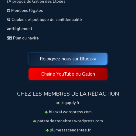
ℹ️ A propos du Galion des Etoiles
⚖️ Mentions légales
🍪 Cookies et politique de confidentialité
📜 Règlement
🗺️ Plan du navire
Rejoignez-nous sur Bluesky
Chaîne YouTube du Galion
CHEZ LES MEMBRES DE LA RÉDACTION
jc.gapdy.fr
blanzat.wordpress.com
patatedestenebres.wordpress.com
plumesascendantes.fr