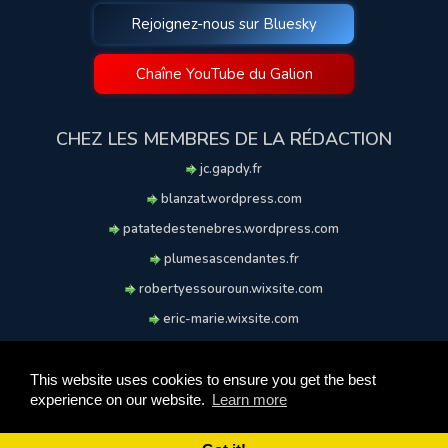
Rejoignez-nous sur Bluesky
Chaîne YouTube du Galion
CHEZ LES MEMBRES DE LA RÉDACTION
jc.gapdy.fr
blanzat.wordpress.com
patatedestenebres.wordpress.com
plumesascendantes.fr
robertyessouroun.wixsite.com
eric-marie.wixsite.com
lechiencritique.blogspot.com
soufflereve.blogspot.com
This website uses cookies to ensure you get the best
experience on our website.
Learn more
© 2009-2026 Le Galion des Etoiles. Tous droits réservés.
Ce site est réalisé et maintenu avec coeur et passion.