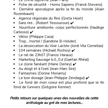
Fiche de sécurité - Homo Sapiens (Franck Stevens)
Dernière apocalypse après la fin du monde (Alain
Rozenbaum)
Agence régionale du Rire (Greta Hiset)
Sans rire... (Robert Yessouroun) ✔️
Nourriture améliorée, corps perfectionnés (Nadège
Carlesso) ✔️
Viktor (Philippe Caza)
Trop... mortel ! (Sandrine B-Holder)
La dessiccation du Voie Lactée (Jordi Vila Cornellas)
104 semaines (Michaël Rochoy) ✔️
Le rat de 23h07 (Francis Haraux)
Marketing Sauvage b.0_0.d (Gaëtan Rhéal)
Le clone fainéant (Marie Derley) ✔️
Au doigt et à l'oeil (Jean-Marc Sire)
Fantasmes (Dorine Monamy)
Le bon dosage (Jean-Philippe Zendagui) ✔️
Le fond de mon coeur est plus profond que le fin
fond de l'univers (Grégoire Kenner)
Petits retours sur quelques unes des nouvelles de cette
anthologie au gré de mes lectures...