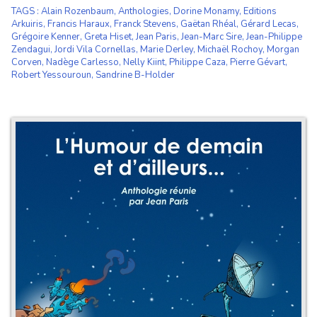
TAGS
:
Alain Rozenbaum
,
Anthologies
,
Dorine Monamy
,
Editions
Arkuiris
,
Francis Haraux
,
Franck Stevens
,
Gaëtan Rhéal
,
Gérard Lecas
,
Grégoire Kenner
,
Greta Hiset
,
Jean Paris
,
Jean-Marc Sire
,
Jean-Philippe
Zendagui
,
Jordi Vila Cornellas
,
Marie Derley
,
Michaël Rochoy
,
Morgan
Corven
,
Nadège Carlesso
,
Nelly Kiint
,
Philippe Caza
,
Pierre Gévart
,
Robert Yessouroun
,
Sandrine B-Holder