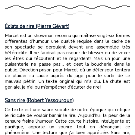
⎽⎼⎻⎺⎺⎻⎼⎽⎽⎼⎻⎺⎺⎻⎼⎽⎽⎼⎻⎺⎺⎻⎼⎽⎽⎼⎻⎺⎺⎻⎼⎽⎽⎼⎻⎺⎺⎻⎼⎽⎽⎼⎻⎺⎺⎻
⎼⎽⎽⎼⎻⎺⎺⎻⎼⎽⎽⎼⎻⎺⎺⎻⎼⎽
Éclats de rire (Pierre Gévart)
Marcel est un showman reconnu qui maîtrise vingt-six formes
différentes d’humour, une qualité requise dans le cadre de
son spectacle se déroulant devant une assemblée très
hétéroclite. Il ne faudrait pas risquer de blesser ou de vexer
les êtres qui l’écoutent et le regardent ! Mais un jour, une
plaisanterie ne passe pas… et c’est la boucherie dans le
public. Direction prison pour Marcel, où un défenseur tentera
de plaider sa cause auprès du juge pour le sortir de ce
mauvais pétrin. Un texte original qui m’a plu. La chute est
géniale, je n’ai pu m’empêcher d’éclater de rire !
Sans rire (Robert Yessouroun)
Ce texte est une satire subtile de notre époque qui critique
le ridicule de vouloir bannir le rire. Aujourd’hui, la peur de la
censure freine l’humour. Cette courte histoire, intelligente et
pacifique, apporte un sourire tout en dénonçant ce
phénomène. Une lecture que j'ai bien appréciée. Sans rire,