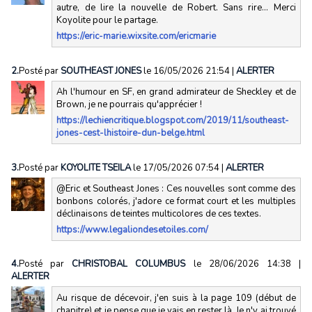
autre, de lire la nouvelle de Robert. Sans rire... Merci
Koyolite pour le partage.
https://eric-marie.wixsite.com/ericmarie
2.
Posté par
SOUTHEAST JONES
le 16/05/2026 21:54
|
ALERTER
Ah l'humour en SF, en grand admirateur de Sheckley et de
Brown, je ne pourrais qu'apprécier !
https://lechiencritique.blogspot.com/2019/11/southeast-
jones-cest-lhistoire-dun-belge.html
3.
Posté par
KOYOLITE TSEILA
le 17/05/2026 07:54
|
ALERTER
@Eric et Southeast Jones : Ces nouvelles sont comme des
bonbons colorés, j'adore ce format court et les multiples
déclinaisons de teintes multicolores de ces textes.
https://www.legaliondesetoiles.com/
4.
Posté par
CHRISTOBAL COLUMBUS
le 28/06/2026 14:38
|
ALERTER
Au risque de décevoir, j'en suis à la page 109 (début de
chapitre) et je pense que je vais en rester là. Je n'y ai trouvé