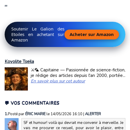
...
Soutenir Le Galion des
Etoiles en achetant sur
Acheter sur Amazon
Amazon
Koyolite Tseila
⚔️🦜 Capitaine — Passionnée de science-fiction,
je rédige des articles depuis l'an 2000, portée...
En savoir plus sur cet auteur
💬 VOS COMMENTAIRES
1.
Posté par
ÉRIC MARIE
le 14/05/2026 16:10
|
ALERTER
SF et humour! voilà qui devrait me convenir à merveille. Je
vais me procurer ce recueil, pour avoir le plaisir, entre