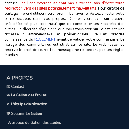
écriture.
Les liens externes ne sont pas autorisés, afin d’éviter toute
redirection vers des sites potentiellement malveillants.
Pour ce type de
partage, merci d’utiliser notre forum - La Taverne. Veillez à rester polis
et respectueux dans vos propos. Donner votre avis sur l’œuvre
présentée est plus constructif que de commenter les ressentis des
autres. La diversité d’opinions que vous trouverez sur le site est une
richesse : entretenons‑la et préservons‑la. Veuillez prendre
connaissance du
RÈGLEMENT
avant de valider votre commentaire. Le
filtrage des commentaires est strict sur ce site. Le webmaster se
réserve le droit de retirer tout message ne respectant pas les règles
établies.
A PROPOS
📧 Contact
💫 Le Galion des Etoiles
🪶 L'équipe de rédaction
💛 Soutenir Le Galion
ℹ️ A propos du Galion des Etoiles