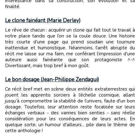
intéressante dans sa construction, son évolution et sa
finalité.
Le clone fainéant (Marie Derley)
Le rêve de chacun : acquérir un clone qui fait tout le travail à
notre place tandis que l’on se la coule douce. Une histoire
très courte d’une page qui prend soudain une tournure
inattendue et humoristique. Néanmoins, l'arrêt abrupte du
récit me laisse sur ma faim, me conférant l’impression d’une
auteure aussi fainéante que son protagoniste ^-^
Divertissant, mais trop bref à mon goût.
Le bon dosage (Jean-Philippe Zendagui)
Ce récit bref met en scène deux entités extraterrestres qui
jouent les apprentis sorciers à l’échelle cosmique, allant
jusqu’à compromettre la stabilité de l’univers, faute d'un bon
dosage. Toutefois, leur attention reste focalisée sur leurs
échanges verbaux - des vannes bien senties - sans réelle
considération pour les conséquences de leurs actes. En
quelque sorte, un humour d'ailleurs... pile dans le thème de
cette anthologie !