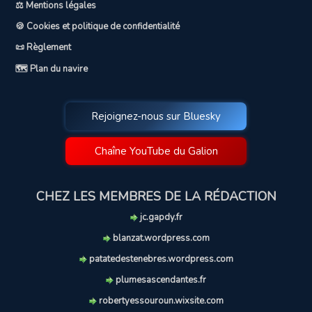
⚖️ Mentions légales
🍪 Cookies et politique de confidentialité
📜 Règlement
🗺️ Plan du navire
Rejoignez-nous sur Bluesky
Chaîne YouTube du Galion
CHEZ LES MEMBRES DE LA RÉDACTION
jc.gapdy.fr
blanzat.wordpress.com
patatedestenebres.wordpress.com
plumesascendantes.fr
robertyessouroun.wixsite.com