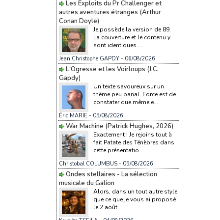
Les Exploits du Pr Challenger et
autres aventures étranges (Arthur
Conan Doyle)
Je possède la version de 89.
La couverture et le contenu y
sont identiques....
Jean Christophe GAPDY
- 06/08/2026
L'Ogresse et les Voirloups (J.C.
Gapdy)
Un texte savoureux sur un
thème peu banal. Force est de
constater que même e...
Éric MARIE
- 05/08/2026
War Machine (Patrick Hughes, 2026)
Exactement ! Je rejoins tout à
fait Patate des Ténèbres dans
cette présentatio...
Christobal COLUMBUS
- 05/08/2026
Ondes stellaires - La sélection
musicale du Galion
Alors, dans un tout autre style
que ce que je vous ai proposé
le 2 août...