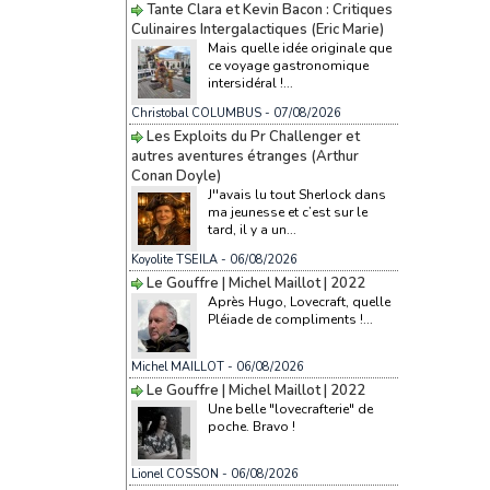
Tante Clara et Kevin Bacon : Critiques
Culinaires Intergalactiques (Eric Marie)
Mais quelle idée originale que
ce voyage gastronomique
intersidéral !...
Christobal COLUMBUS
- 07/08/2026
Les Exploits du Pr Challenger et
autres aventures étranges (Arthur
Conan Doyle)
J''avais lu tout Sherlock dans
ma jeunesse et c’est sur le
tard, il y a un...
Koyolite TSEILA
- 06/08/2026
Le Gouffre | Michel Maillot | 2022
Après Hugo, Lovecraft, quelle
Pléiade de compliments !...
Michel MAILLOT
- 06/08/2026
Le Gouffre | Michel Maillot | 2022
Une belle "lovecrafterie" de
poche. Bravo !
Lionel COSSON
- 06/08/2026