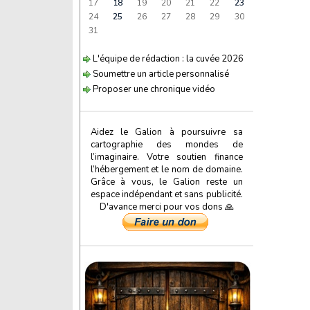
17
18
19
20
21
22
23
24
25
26
27
28
29
30
31
L'équipe de rédaction : la cuvée 2026
Soumettre un article personnalisé
Proposer une chronique vidéo
Aidez le Galion à poursuivre sa
cartographie des mondes de
l’imaginaire. Votre soutien finance
l’hébergement et le nom de domaine.
Grâce à vous, le Galion reste un
espace indépendant et sans publicité.
D'avance merci pour vos dons 🙏