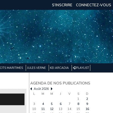
S'INSCRIRE
CONNECTEZ-VOUS
CITS MARITIMES
JULES VERNE
KEI ARCADIA
🎧PLAYLIST
AGENDA DE NOS PUBLICATIONS
Août 2026
L
M
M
J
V
S
D
1
2
3
4
5
6
7
8
9
10
11
12
13
14
15
16