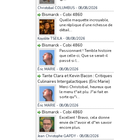
Christobal COLUMBUS
- 08/08/2026
Bismarck - Cobi 4860
Quelle maquette incroyable,
une réplique d’une richesse de
détail...
Koyolite TSEILA
- 08/08/2026
Bismarck - Cobi 4860
Passionnant ! Terrible histoire
que celle-ci, Que se serait-il
passé si l...
Éric MARIE
- 08/08/2026
Tante Clara et Kevin Bacon : Critiques
Culinaires Intergalactiques (Eric Marie)
Merci Christobal, heureux que
le menu t''ait plu. J''ai fait en
sorte qu''i...
Éric MARIE
- 08/08/2026
Bismarck - Cobi 4860
Excellent ! Bravo, cela donne
envie de l''avoir et d''en savoir
encore plus.
Jean Christophe GAPDY
- 08/08/2026