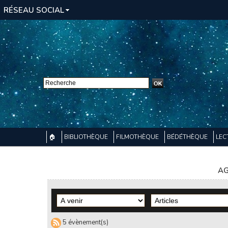
RÉSEAU SOCIAL
🏠
BIBLIOTHÈQUE
FILMOTHÈQUE
BÉDÉTHÈQUE
LEC
AG
5 évènement(s)