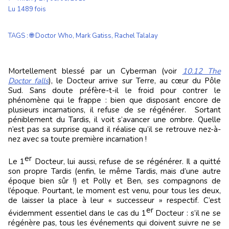
Lu 1489 fois
TAGS
:
🌐 Doctor Who
,
Mark Gatiss
,
Rachel Talalay
Mortellement blessé par un Cyberman (voir
10.12 The
Doctor falls
), le Docteur arrive sur Terre, au cœur du Pôle
Sud. Sans doute préfère-t-il le froid pour contrer le
phénomène qui le frappe : bien que disposant encore de
plusieurs incarnations, il refuse de se régénérer. Sortant
péniblement du Tardis, il voit s’avancer une ombre. Quelle
n’est pas sa surprise quand il réalise qu’il se retrouve nez-à-
nez avec sa toute première incarnation !
er
Le 1
Docteur, lui aussi, refuse de se régénérer. Il a quitté
son propre Tardis (enfin, le même Tardis, mais d’une autre
époque bien sûr !) et Polly et Ben, ses compagnons de
l’époque. Pourtant, le moment est venu, pour tous les deux,
de laisser la place à leur « successeur » respectif. C’est
er
évidemment essentiel dans le cas du 1
Docteur : s’il ne se
régénère pas, tous les événements qui doivent suivre ne se