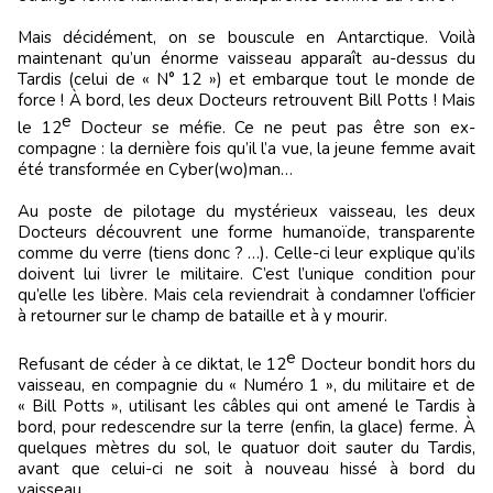
Mais décidément, on se bouscule en Antarctique. Voilà
maintenant qu’un énorme vaisseau apparaît au-dessus du
Tardis (celui de « N° 12 ») et embarque tout le monde de
force ! À bord, les deux Docteurs retrouvent Bill Potts ! Mais
e
le 12
Docteur se méfie. Ce ne peut pas être son ex-
compagne : la dernière fois qu’il l’a vue, la jeune femme avait
été transformée en Cyber(wo)man…
Au poste de pilotage du mystérieux vaisseau, les deux
Docteurs découvrent une forme humanoïde, transparente
comme du verre (tiens donc ? …). Celle-ci leur explique qu’ils
doivent lui livrer le militaire. C’est l’unique condition pour
qu’elle les libère. Mais cela reviendrait à condamner l’officier
à retourner sur le champ de bataille et à y mourir.
e
Refusant de céder à ce diktat, le 12
Docteur bondit hors du
vaisseau, en compagnie du « Numéro 1 », du militaire et de
« Bill Potts », utilisant les câbles qui ont amené le Tardis à
bord, pour redescendre sur la terre (enfin, la glace) ferme. À
quelques mètres du sol, le quatuor doit sauter du Tardis,
avant que celui-ci ne soit à nouveau hissé à bord du
vaisseau.