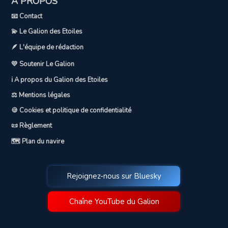
A PROPOS
📧 Contact
💫 Le Galion des Etoiles
🪶 L'équipe de rédaction
💛 Soutenir Le Galion
ℹ️ A propos du Galion des Etoiles
⚖️ Mentions légales
🍪 Cookies et politique de confidentialité
📜 Règlement
🗺️ Plan du navire
Rejoignez-nous sur Bluesky
Chaîne YouTube du Galion