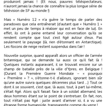
produiront jamais ! (Et nous, pauvres téléspectateurs,
n’auront jamais la chance de connaître la plus longue série de
télévision de SF au monde !)
Mais « Numéro 12 » n’a guère le temps de parler des
paradoxes que cela entraînerait (d’autant que « Numéro 1 »
met un peu de temps à réaliser qui est en face de lui). En
effet, ils ont à peine entamé leur conversation qu’ils se
rendent compte que tout s’est figé autour d’eux. Pas
seulement le paysage (là, rien d’étonnant en Antarctique).
Les flocons de neige restent suspendus dans l’air !
Nouvelle surprise, quand apparaît alors un officier de l’armée
britannique, qui se demande lui aussi ce qu’il fait là !
Quelques instants auparavant, il se trouvait encore sur un
champ de bataille près de la ville d’Ypres, en Belgique !
(Durant la Première Guerre Mondiale – « pourquoi
« Première » ? », s’étonne-t-il d’ailleurs, ignorant bien sûr
qu’une autre suivra quelques décennies plus tard …) Tout ce
dont il se souvient, c’est que, là aussi, tout, à part lui-même,
s’était figé. Alors qu’il faisait face à un soldat allemand, les
deux hommes étant sur le point de s’entretuer. En fait, non,
tout n’était pas figé : juste avant d’arriver ici, il a vu une
étrange forme humanoïde, transparente comme du verre !