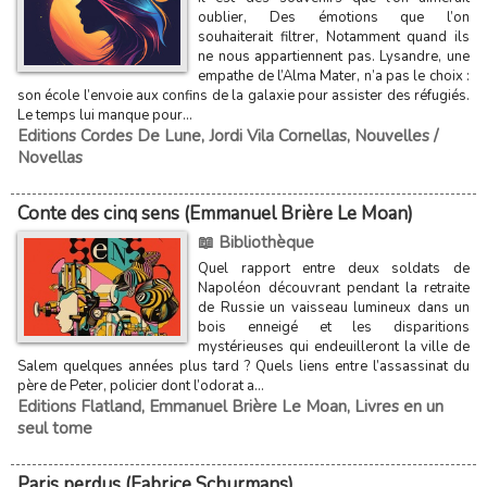
oublier, Des émotions que l’on
souhaiterait filtrer, Notamment quand ils
ne nous appartiennent pas. Lysandre, une
empathe de l’Alma Mater, n’a pas le choix :
son école l’envoie aux confins de la galaxie pour assister des réfugiés.
Le temps lui manque pour...
Editions Cordes De Lune
,
Jordi Vila Cornellas
,
Nouvelles /
Novellas
Conte des cinq sens (Emmanuel Brière Le Moan)
📖 Bibliothèque
Quel rapport entre deux soldats de
Napoléon découvrant pendant la retraite
de Russie un vaisseau lumineux dans un
bois enneigé et les disparitions
mystérieuses qui endeuilleront la ville de
Salem quelques années plus tard ? Quels liens entre l’assassinat du
père de Peter, policier dont l’odorat a...
Editions Flatland
,
Emmanuel Brière Le Moan
,
Livres en un
seul tome
Paris perdus (Fabrice Schurmans)