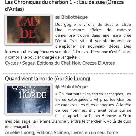
Les Chroniques du charbon 1 - : Eau de suie (Orezza
d'Antes)
📖 Bibliothèque
Bourgogne, environs de Beaune, 1835
Une macabre affaire de cadavre
démembré trouvé dans une mare crée
l’émoi. Très vite, il semble impossible
d’empêcher de nouveaux décès. Des
forces occultes supérieures semblent à l’œuvre. Personne n’est à l’abri,
y compris le policier chargé de l’enquête....
Cycles / Sagas
,
Editions du Chat Noir
,
Orezza D'Antes
Quand vient la horde (Aurélie Luong)
📖 Bibliothèque
« On murmurait les terres saccagées, les
vivres extorquées à vil prix, les champs
de cadavres, les filles disparues. À la tête
de ces hommes, il y avait celle qui se
faisait appeler la Putain Blanche. « Si tu
n’es pas sage, la Femme Blanche viendra te chercher », voilà de quoi
on menaçait les...
Aurélie Luong
,
Editions Scrineo
,
Livres en un seul tome