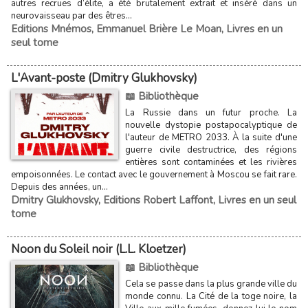
autres recrues d’élite, a été brutalement extrait et inséré dans un
neurovaisseau par des êtres...
Editions Mnémos
,
Emmanuel Brière Le Moan
,
Livres en un
seul tome
L'Avant-poste (Dmitry Glukhovsky)
📖 Bibliothèque
La Russie dans un futur proche. La
nouvelle dystopie postapocalyptique de
l'auteur de METRO 2033. À la suite d'une
guerre civile destructrice, des régions
entières sont contaminées et les rivières
empoisonnées. Le contact avec le gouvernement à Moscou se fait rare.
Depuis des années, un...
Dmitry Glukhovsky
,
Editions Robert Laffont
,
Livres en un seul
tome
Noon du Soleil noir (L.L. Kloetzer)
📖 Bibliothèque
Cela se passe dans la plus grande ville du
monde connu. La Cité de la toge noire, la