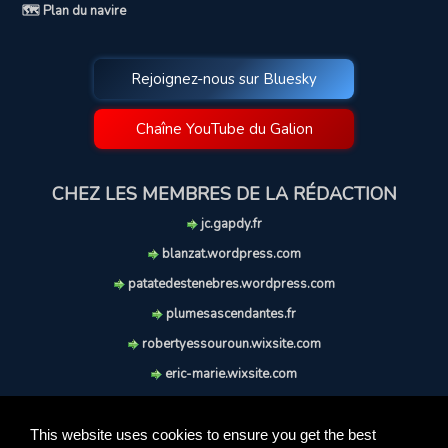
🗺️ Plan du navire
Rejoignez-nous sur Bluesky
Chaîne YouTube du Galion
CHEZ LES MEMBRES DE LA RÉDACTION
jc.gapdy.fr
blanzat.wordpress.com
patatedestenebres.wordpress.com
plumesascendantes.fr
robertyessouroun.wixsite.com
eric-marie.wixsite.com
lechiencritique.blogspot.com
soufflereve.blogspot.com
This website uses cookies to ensure you get the best