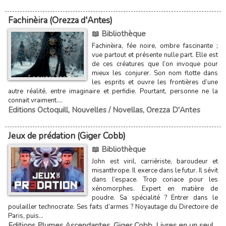
Fachinèira (Orezza d'Antes)
📖 Bibliothèque
Fachinèira, fée noire, ombre fascinante ;
vue partout et présente nulle part. Elle est
de ces créatures que l’on invoque pour
mieux les conjurer. Son nom flotte dans
les esprits et ouvre les frontières d’une
autre réalité, entre imaginaire et perfidie. Pourtant, personne ne la
connait vraiment....
Editions Octoquill
,
Nouvelles / Novellas
,
Orezza D'Antes
Jeux de prédation (Giger Cobb)
📖 Bibliothèque
John est viril, carriériste, baroudeur et
misanthrope. Il exerce dans le futur. Il sévit
dans l’espace. Trop coriace pour les
xénomorphes. Expert en matière de
poudre. Sa spécialité ? Entrer dans le
poulailler technocrate. Ses faits d’armes ? Noyautage du Directoire de
Paris, puis...
Editions Plumes Ascendantes
,
Giger Cobb
,
Livres en un seul