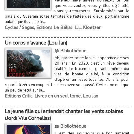
Ville aux mille fumées, donnez-lui le nom
que vous voulez, vous y êtes déjà allé,
vous y retournerez. Surplombée par le
palais du Suzerain et les temples de l’allée des dieux, port maritime
autant que fluvial, elle...
Cycles / Sagas
,
Editions Le Bélial'
,
L.L. Kloetzer
Un corps d'avance (Lou Jan)
📖 Bibliothèque
Ah, garder toute la vie l’apparence de ses
20 ans ! En 2320, c’est un rêve devenu
réalité. Le traitement garantit même dix
vies de bonne qualité, à la condition
d’opérer un reset tous les 75 ans pour
repartir à zéro en coupant les liens avec son passé. Certes, on manque
un peu de recul sur la...
Editions Critic
,
Livres en un seul tome
,
Lou Jan
La jeune fille qui entendait chanter les vents solaires
(Jordi Vila Cornellas)
📖 Bibliothèque
Il est des souvenirs que l’on aimerait