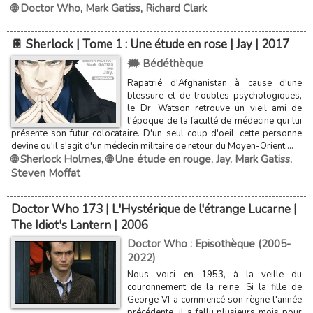
🌐 Doctor Who
,
Mark Gatiss
,
Richard Clark
📔 Sherlock | Tome 1 : Une étude en rose | Jay | 2017
🗯️ Bédéthèque
Rapatrié d'Afghanistan à cause d'une
blessure et de troubles psychologiques,
le Dr. Watson retrouve un vieil ami de
l'époque de la faculté de médecine qui lui
présente son futur colocataire. D'un seul coup d'oeil, cette personne
devine qu'il s'agit d'un médecin militaire de retour du Moyen-Orient,...
🌐 Sherlock Holmes
,
🌐 Une étude en rouge
,
Jay
,
Mark Gatiss
,
Steven Moffat
Doctor Who 173 | L'Hystérique de l'étrange Lucarne |
The Idiot's Lantern | 2006
Doctor Who : Episothèque (2005-
2022)
Nous voici en 1953, à la veille du
couronnement de la reine. Si la fille de
George VI a commencé son règne l'année
précédente, il a fallu plusieurs mois pour