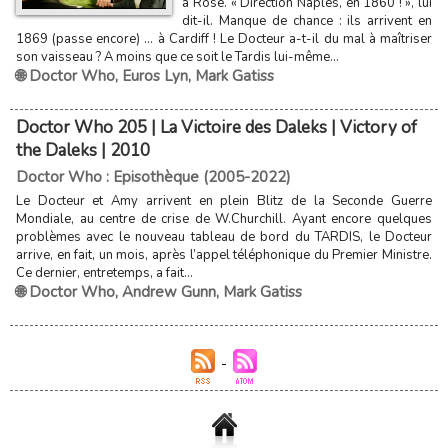
à Rose. « Direction Naples, en 1860 ! », lui
dit-il. Manque de chance : ils arrivent en
1869 (passe encore) … à Cardiff ! Le Docteur a-t-il du mal à maîtriser
son vaisseau ? A moins que ce soit le Tardis lui-même...
🌐 Doctor Who
,
Euros Lyn
,
Mark Gatiss
Doctor Who 205 | La Victoire des Daleks | Victory of
the Daleks | 2010
Doctor Who : Episothèque (2005-2022)
Le Docteur et Amy arrivent en plein Blitz de la Seconde Guerre
Mondiale, au centre de crise de W.Churchill. Ayant encore quelques
problèmes avec le nouveau tableau de bord du TARDIS, le Docteur
arrive, en fait, un mois, après l’appel téléphonique du Premier Ministre.
Ce dernier, entretemps, a fait...
🌐 Doctor Who
,
Andrew Gunn
,
Mark Gatiss