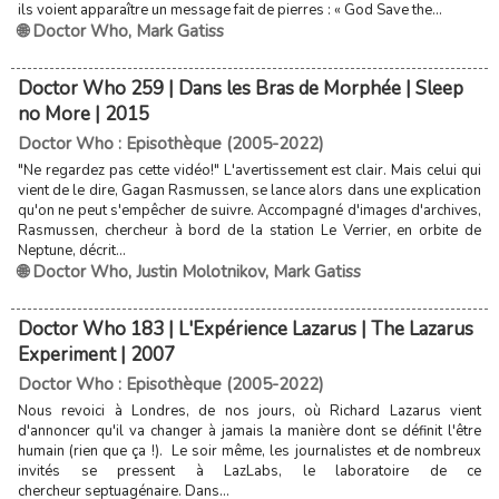
ils voient apparaître un message fait de pierres : « God Save the...
🌐 Doctor Who
,
Mark Gatiss
Doctor Who 259 | Dans les Bras de Morphée | Sleep
no More | 2015
Doctor Who : Episothèque (2005-2022)
"Ne regardez pas cette vidéo!" L'avertissement est clair. Mais celui qui
vient de le dire, Gagan Rasmussen, se lance alors dans une explication
qu'on ne peut s'empêcher de suivre. Accompagné d'images d'archives,
Rasmussen, chercheur à bord de la station Le Verrier, en orbite de
Neptune, décrit...
🌐 Doctor Who
,
Justin Molotnikov
,
Mark Gatiss
Doctor Who 183 | L'Expérience Lazarus | The Lazarus
Experiment | 2007
Doctor Who : Episothèque (2005-2022)
Nous revoici à Londres, de nos jours, où Richard Lazarus vient
d'annoncer qu'il va changer à jamais la manière dont se définit l'être
humain (rien que ça !). Le soir même, les journalistes et de nombreux
invités se pressent à LazLabs, le laboratoire de ce
chercheur septuagénaire. Dans...