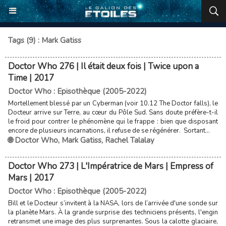
Tags (9) : Mark Gatiss
Doctor Who 276 | Il était deux fois | Twice upon a
Time | 2017
Doctor Who : Episothèque (2005-2022)
Mortellement blessé par un Cyberman (voir 10.12 The Doctor falls), le
Docteur arrive sur Terre, au cœur du Pôle Sud. Sans doute préfère-t-il
le froid pour contrer le phénomène qui le frappe : bien que disposant
encore de plusieurs incarnations, il refuse de se régénérer. Sortant...
🌐 Doctor Who
,
Mark Gatiss
,
Rachel Talalay
Doctor Who 273 | L'Impératrice de Mars | Empress of
Mars | 2017
Doctor Who : Episothèque (2005-2022)
Bill et le Docteur s’invitent à la NASA, lors de l’arrivée d'une sonde sur
la planète Mars. À la grande surprise des techniciens présents, l'engin
retransmet une image des plus surprenantes. Sous la calotte glaciaire,