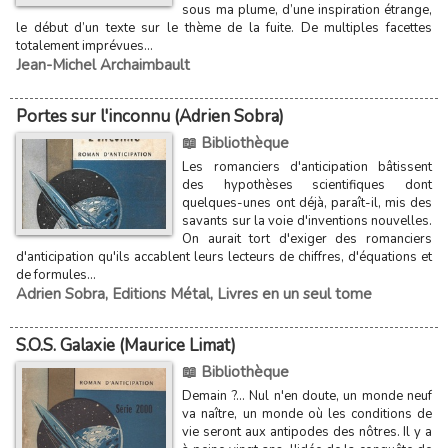
sous ma plume, d’une inspiration étrange,
le début d’un texte sur le thème de la fuite. De multiples facettes
totalement imprévues...
Jean-Michel Archaimbault
Portes sur l'inconnu (Adrien Sobra)
📖 Bibliothèque
Les romanciers d'anticipation bâtissent
des hypothèses scien­tifiques dont
quelques-unes ont déjà, paraît-il, mis des
savants sur la voie d'inventions nouvelles.
On aurait tort d'exiger des romanciers
d'anticipation qu'ils accablent leurs lecteurs de chif­fres, d'équations et
de formules...
Adrien Sobra
,
Editions Métal
,
Livres en un seul tome
S.O.S. Galaxie (Maurice Limat)
📖 Bibliothèque
Demain ?... Nul n'en doute, un monde neuf
va naître, un monde où les conditions de
vie seront aux antipodes des nôtres. Il y a