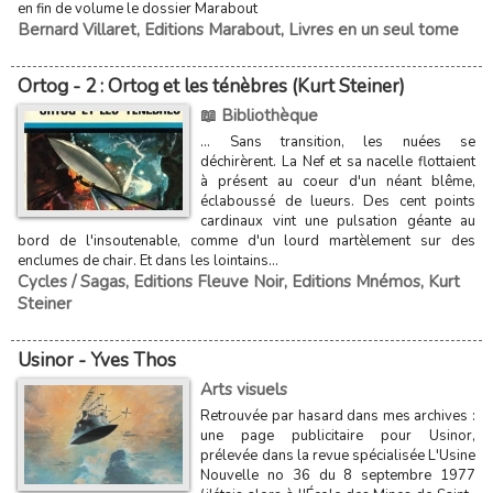
en fin de volume le dossier Marabout
Bernard Villaret
,
Editions Marabout
,
Livres en un seul tome
Ortog - 2 : Ortog et les ténèbres (Kurt Steiner)
📖 Bibliothèque
... Sans transition, les nuées se
déchirèrent. La Nef et sa nacelle flottaient
à présent au coeur d'un néant blême,
éclaboussé de lueurs. Des cent points
cardinaux vint une pulsation géante au
bord de l'insoutenable, comme d'un lourd martèlement sur des
enclumes de chair. Et dans les lointains...
Cycles / Sagas
,
Editions Fleuve Noir
,
Editions Mnémos
,
Kurt
Steiner
Usinor - Yves Thos
Arts visuels
Retrouvée par hasard dans mes archives :
une page publicitaire pour Usinor,
prélevée dans la revue spécialisée L'Usine
Nouvelle no 36 du 8 septembre 1977