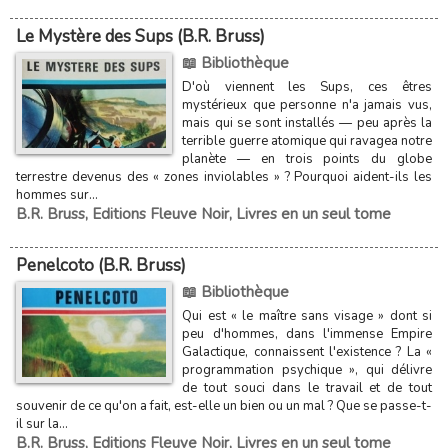
Le Mystère des Sups (B.R. Bruss)
📖 Bibliothèque
D'où viennent les Sups, ces êtres
mystérieux que personne n'a jamais vus,
mais qui se sont installés — peu après la
terrible guerre atomique qui ravagea notre
planète — en trois points du globe
terrestre devenus des « zones inviolables » ? Pourquoi aident-ils les
hommes sur...
B.R. Bruss
,
Editions Fleuve Noir
,
Livres en un seul tome
Penelcoto (B.R. Bruss)
📖 Bibliothèque
Qui est « le maître sans visage » dont si
peu d'hommes, dans l'immense Empire
Galactique, connaissent l'existence ? La «
programmation psychique », qui délivre
de tout souci dans le travail et de tout
souvenir de ce qu'on a fait, est-elle un bien ou un mal ? Que se passe-t-
il sur la...
B.R. Bruss
,
Editions Fleuve Noir
,
Livres en un seul tome