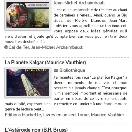
Jean-Michel Archaimbault
Il est quasi impossible de résister au chant
de certaines sirènes… Ainsi, quand le Big
Boss de Rivière Blanche, Jean-Marc
Lofficier, vous appelle sur un ton innocent,
vous expose deux idées géniales qu’il
vient d’avoir, et ajoute qu’il compte bien sur vous pour en tirer deux
nouvelles destinées à...
🌐 Cal de Ter
,
Jean-Michel Archaimbault
La Planète Kalgar (Maurice Vauthier)
📖 Bibliothèque
J’ai maintes fois relu "La planète Kalgar" à
divers moments de ma vie, et mon
ressenti n’a jamais changé. C’est pourquoi
il m’a semblé important et nécessaire de
parler en détail de ce livre remarquable
mais oublié, espérant ainsi le remettre en lumière à une époque où ce
genre de lecture peut...
Editions Hachette
,
Livres en un seul tome
,
Maurice Vauthier
L'Astéroïde noir (B.R. Bruss)