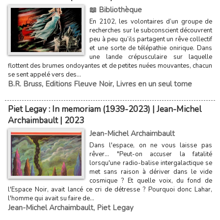
📖 Bibliothèque
En 2102, les volontaires d’un groupe de
recherches sur le subconscient découvrent
peu à peu qu’ils partagent un rêve collectif
et une sorte de télépathie onirique. Dans
une lande crépusculaire sur laquelle
flottent des brumes ondoyantes et de petites nuées mouvantes, chacun
se sent appelé vers des...
B.R. Bruss
,
Editions Fleuve Noir
,
Livres en un seul tome
Piet Legay : In memoriam (1939-2023) | Jean-Michel
Archaimbault | 2023
Jean-Michel Archaimbault
Dans l'espace, on ne vous laisse pas
rêver... "Peut-on accuser la fatalité
lorsqu'une radio-balise intergalactique se
met sans raison à dériver dans le vide
cosmique ? Et quelle voix, du fond de
l'Espace Noir, avait lancé ce cri de détresse ? Pourquoi donc Lahar,
l'homme qui avait su faire de...
Jean-Michel Archaimbault
,
Piet Legay