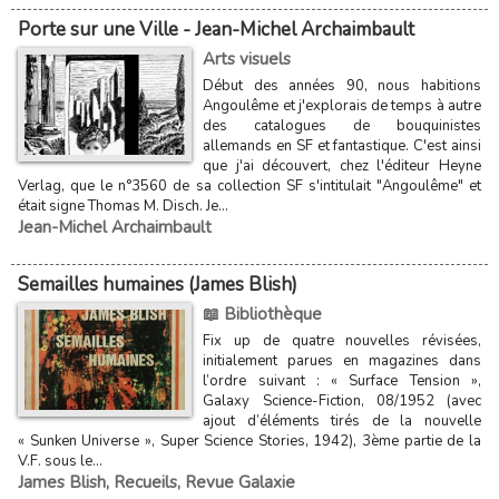
Porte sur une Ville - Jean-Michel Archaimbault
Arts visuels
Début des années 90, nous habitions
Angoulême et j'explorais de temps à autre
des catalogues de bouquinistes
allemands en SF et fantastique. C'est ainsi
que j'ai découvert, chez l'éditeur Heyne
Verlag, que le n°3560 de sa collection SF s'intitulait "Angoulême" et
était signe Thomas M. Disch. Je...
Jean-Michel Archaimbault
Semailles humaines (James Blish)
📖 Bibliothèque
Fix up de quatre nouvelles révisées,
initialement parues en magazines dans
l’ordre suivant : « Surface Tension »,
Galaxy Science-Fiction, 08/1952 (avec
ajout d’éléments tirés de la nouvelle
« Sunken Universe », Super Science Stories, 1942), 3ème partie de la
V.F. sous le...
James Blish
,
Recueils
,
Revue Galaxie