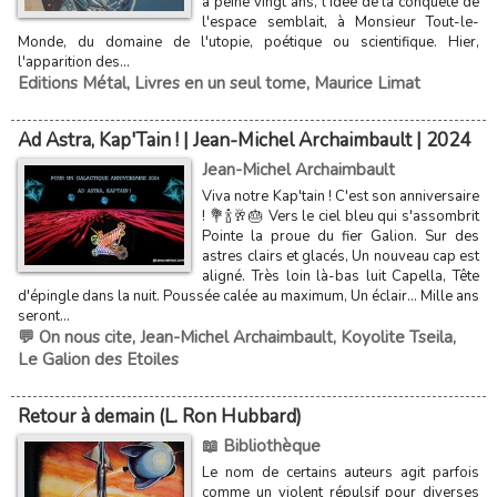
à peine vingt ans, l'idée de la conquête de
l'espace sem­blait, à Monsieur Tout-le-
Monde, du domaine de l'utopie, poétique ou scientifique. Hier,
l'apparition des...
Editions Métal
,
Livres en un seul tome
,
Maurice Limat
Ad Astra, Kap'Tain ! | Jean-Michel Archaimbault | 2024
Jean-Michel Archaimbault
Viva notre Kap'tain ! C'est son anniversaire
! 💐🍾🥂🎂 Vers le ciel bleu qui s'assombrit
Pointe la proue du fier Galion. Sur des
astres clairs et glacés, Un nouveau cap est
aligné. Très loin là-bas luit Capella, Tête
d'épingle dans la nuit. Poussée calée au maximum, Un éclair... Mille ans
seront...
💬 On nous cite
,
Jean-Michel Archaimbault
,
Koyolite Tseila
,
Le Galion des Etoiles
Retour à demain (L. Ron Hubbard)
📖 Bibliothèque
Le nom de certains auteurs agit parfois
comme un violent répulsif pour diverses