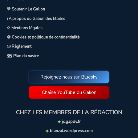
💛 Soutenir Le Galion
ℹ️ A propos du Galion des Etoiles
⚖️ Mentions légales
🍪 Cookies et politique de confidentialité
📜 Règlement
🗺️ Plan du navire
Rejoignez-nous sur Bluesky
Chaîne YouTube du Galion
CHEZ LES MEMBRES DE LA RÉDACTION
jc.gapdy.fr
blanzat.wordpress.com