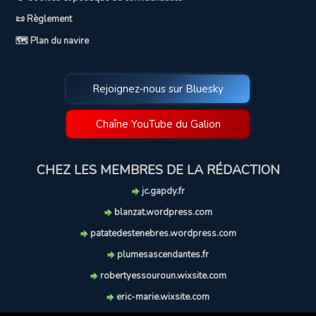
📜 Règlement
🗺️ Plan du navire
Rejoignez-nous sur Bluesky
Chaîne YouTube du Galion
CHEZ LES MEMBRES DE LA RÉDACTION
jc.gapdy.fr
blanzat.wordpress.com
patatedestenebres.wordpress.com
plumesascendantes.fr
robertyessouroun.wixsite.com
eric-marie.wixsite.com