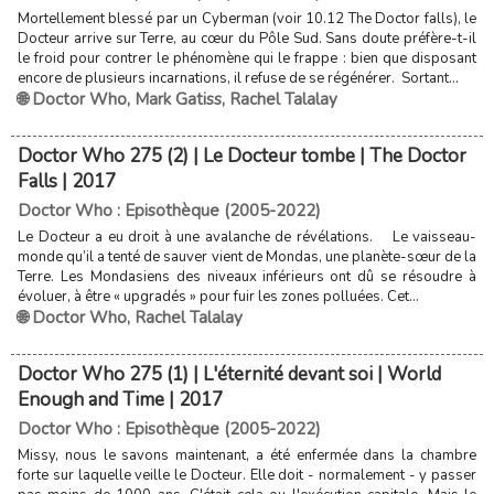
Mortellement blessé par un Cyberman (voir 10.12 The Doctor falls), le
Docteur arrive sur Terre, au cœur du Pôle Sud. Sans doute préfère-t-il
le froid pour contrer le phénomène qui le frappe : bien que disposant
encore de plusieurs incarnations, il refuse de se régénérer. Sortant...
🌐 Doctor Who
,
Mark Gatiss
,
Rachel Talalay
Doctor Who 275 (2) | Le Docteur tombe | The Doctor
Falls | 2017
Doctor Who : Episothèque (2005-2022)
Le Docteur a eu droit à une avalanche de révélations. Le vaisseau-
monde qu’il a tenté de sauver vient de Mondas, une planète-sœur de la
Terre. Les Mondasiens des niveaux inférieurs ont dû se résoudre à
évoluer, à être « upgradés » pour fuir les zones polluées. Cet...
🌐 Doctor Who
,
Rachel Talalay
Doctor Who 275 (1) | L'éternité devant soi | World
Enough and Time | 2017
Doctor Who : Episothèque (2005-2022)
Missy, nous le savons maintenant, a été enfermée dans la chambre
forte sur laquelle veille le Docteur. Elle doit - normalement - y passer