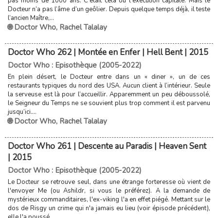
pas moins de 1000 ans. C'était cela ou l'exécution capitale. Mais le
Docteur n’a pas l’âme d’un geôlier. Depuis quelque temps déjà, il teste
l’ancien Maître,...
🌐 Doctor Who
,
Rachel Talalay
Doctor Who 262 | Montée en Enfer | Hell Bent | 2015
Doctor Who : Episothèque (2005-2022)
En plein désert, le Docteur entre dans un « diner », un de ces
restaurants typiques du nord des USA. Aucun client à l’intérieur. Seule
la serveuse est là pour l’accueillir. Apparemment un peu déboussolé,
le Seigneur du Temps ne se souvient plus trop comment il est parvenu
jusqu’ici....
🌐 Doctor Who
,
Rachel Talalay
Doctor Who 261 | Descente au Paradis | Heaven Sent
| 2015
Doctor Who : Episothèque (2005-2022)
Le Docteur se retrouve seul, dans une étrange forteresse où vient de
l'envoyer Me (ou Ashildr, si vous le préférez). A la demande de
mystérieux commanditaires, l'ex-viking l'a en effet piégé. Mettant sur le
dos de Risgy un crime qui n'a jamais eu lieu (voir épisode précédent),
elle l'a poussé...