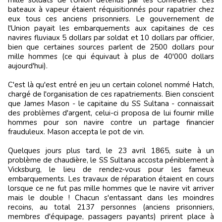
mille soldats de l'Union détenus par les Confédérés. Les
bateaux à vapeur étaient réquisitionnés pour rapatrier chez
eux tous ces anciens prisonniers. Le gouvernement de
l'Union payait les embarquements aux capitaines de ces
navires fluviaux 5 dollars par soldat et 10 dollars par officier,
bien que certaines sources parlent de 2500 dollars pour
mille hommes (ce qui équivaut à plus de 40'000 dollars
aujourd'hui).
C'est là qu'est entré en jeu un certain colonel nommé Hatch,
chargé de l'organisation de ces rapatriements. Bien conscient
que James Mason - le capitaine du SS Sultana - connaissait
des problèmes d'argent, celui-ci proposa de lui fournir mille
hommes pour son navire contre un partage financier
frauduleux. Mason accepta le pot de vin.
Quelques jours plus tard, le 23 avril 1865, suite à un
problème de chaudière, le SS Sultana accosta péniblement à
Vicksburg, le lieu de rendez-vous pour les fameux
embarquements. Les travaux de réparation étaient en cours
lorsque ce ne fut pas mille hommes que le navire vit arriver
mais le double ! Chacun s'entassant dans les moindres
recoins, au total 2137 personnes (anciens prisonniers,
membres d'équipage, passagers payants) prirent place à