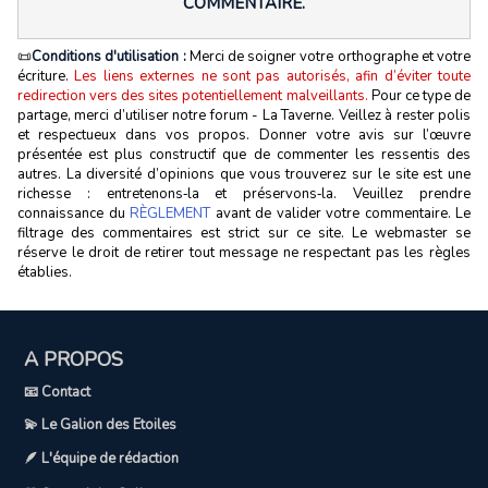
COMMENTAIRE.
📜
Conditions d'utilisation :
Merci de soigner votre orthographe et votre
écriture.
Les liens externes ne sont pas autorisés, afin d’éviter toute
redirection vers des sites potentiellement malveillants.
Pour ce type de
partage, merci d’utiliser notre forum - La Taverne. Veillez à rester polis
et respectueux dans vos propos. Donner votre avis sur l’œuvre
présentée est plus constructif que de commenter les ressentis des
autres. La diversité d’opinions que vous trouverez sur le site est une
richesse : entretenons‑la et préservons‑la. Veuillez prendre
connaissance du
RÈGLEMENT
avant de valider votre commentaire. Le
filtrage des commentaires est strict sur ce site. Le webmaster se
réserve le droit de retirer tout message ne respectant pas les règles
établies.
A PROPOS
📧 Contact
💫 Le Galion des Etoiles
🪶 L'équipe de rédaction