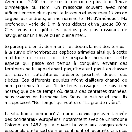
Avec mes 3780 km, je suis le deuxième plus long fleuve
d'Amérique du Nord. On m'associe souvent avec mon
affluent encore plus grand, le Missouri et avec mes 17 km de
largeur par endroits, on me nomme le "Nil d'Amérique". Ma
profondeur varie de 1 m à mes débuts et va jusque 60 m.
C'est vous dire qu'il n'est parfois pas plus rassurant de
naviguer sur un fleuve qu'en pleine mer...
Je participe bien évidemment - et depuis la nuit des temps -
à la survie d'innombrables espèces animales ainsi qu'à cette
multitude de successions de peuplades humaines, cette
espèce qui passe son temps à conquérir, envahir des
territoires ne lui appartenant pas, n'hésitant pas à en chasser
les pauvres autochtones présents pourtant depuis des
siècles. Ces différents peuples m'ont d'ailleurs changé de
nom plusieurs fois au fil de leurs passages. Je suis bien
nostalgique de ce temps où, depuis des centaines d'années,
nous vivions en harmonie les Sioux, la nature et moi. Ils
m'appelaient "Ne Tongo" qui veut dire "La grande rivière".
La situation a commencé à tourner au vinaigre avec l'arrivée
des occidentaux européens, notamment avec ce Christophe
Colomb en 1492 qui a ouvert la voie aux conquistadors
espagnols par le sud de mon continent et, quarante ans plus