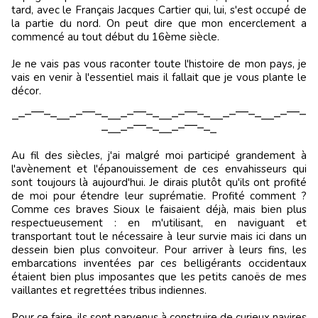
tard, avec le Français Jacques Cartier qui, lui, s'est occupé de
la partie du nord. On peut dire que mon encerclement a
commencé au tout début du 16ème siècle.
Je ne vais pas vous raconter toute l'histoire de mon pays, je
vais en venir à l'essentiel mais il fallait que je vous plante le
décor.
⎽⎼⎻⎺⎺⎻⎼⎽⎽⎼⎻⎺⎺⎻⎼⎽⎽⎼⎻⎺⎺⎻⎼⎽⎽⎼⎻⎺⎺⎻⎼⎽⎽⎼⎻⎺⎺⎻⎼⎽⎽⎼⎻⎺⎺⎻
⎼⎽⎽⎼⎻⎺⎺⎻⎼⎽⎽⎼⎻⎺⎺⎻⎼⎽
Au fil des siècles, j'ai malgré moi participé grandement à
l'avènement et l'épanouissement de ces envahisseurs qui
sont toujours là aujourd'hui. Je dirais plutôt qu'ils ont profité
de moi pour étendre leur suprématie. Profité comment ?
Comme ces braves Sioux le faisaient déjà, mais bien plus
respectueusement : en m'utilisant, en naviguant et
transportant tout le nécessaire à leur survie mais ici dans un
dessein bien plus convoiteur. Pour arriver à leurs fins, les
embarcations inventées par ces belligérants occidentaux
étaient bien plus imposantes que les petits canoës de mes
vaillantes et regrettées tribus indiennes.
Pour ce faire, ils sont parvenus à construire de curieux navires