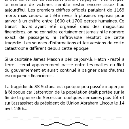
le nombre de victimes semble rester encore assez flou
aujourd'hui. Les premiers chiffres officiels parlaient de 1169
morts mais ceux-ci ont été revus à plusieurs reprises pour
arriver à un chiffre entre 1600 et 1700 pertes humaines. Ce
transit fluvial ayant été organisé dans des magouilles
financières, on ne connaîtra certainement jamais ni le nombre
exact de passagers, ni l'effroyable résultat de cette
tragédie. Les sources d'informations et les versions de cette
catastrophe diffèrent depuis cette époque.
Si le capitaine James Mason a péri ce jour-là, Hatch - resté à
terre - serait apparemment passé entre les mailles du filet
du gouvernement et aurait continué à baigner dans d'autres
escroqueries financières...
La tragédie du SS Sultana est quelque peu passée inaperçue
à l'époque car l'attention de la population était portée sur la
fin de la guerre de Sécession quelques semaines plus tôt et
sur l'assassinat du président de l'Union Abraham Lincoln le 14
avril 1865...
⎽⎼⎻⎺⎺⎻⎼⎽⎽⎼⎻⎺⎺⎻⎼⎽⎽⎼⎻⎺⎺⎻⎼⎽⎽⎼⎻⎺⎺⎻⎼⎽⎽⎼⎻⎺⎺⎻⎼⎽⎽⎼⎻⎺⎺⎻
⎼⎽⎽⎼⎻⎺⎺⎻⎼⎽⎽⎼⎻⎺⎺⎻⎼⎽