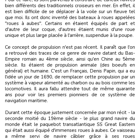
bien différents des traditionnels croiseurs en mer. En effet, il
est bien difficile de se déplacer à la voile sur un fleuve tel
que moi. Ils ont donc inventé des bateaux à roues appelées
"roues à aubes". Certains en étaient équipés de part et
d'autre de leur coque, d'autres étaient munis d'une roue
unique et plus large placée à l'arrière, suspendue à la poupe.
Ce concept de
propulsion n'est pas récent. Il paraît que l'on
a retrouvé des traces de ce genre de navire datant du Bas-
Empire romain au 4ème siècle, ainsi qu'en Chine au 5ème
siècle. Ils étaient de propulsion animale (des boeufs en
général) et humaine. C'est un Français, Denis Papin, qui a eu
l'idée un jour de 1690, de remplacer cette propulsion par un
système à vapeur alimenté au charbon ou au bois comme les
locomotives. Il aura fallu attendre tout de même quarante
ans pour voir les premiers pionniers de ce système de
navigation maritime.
Durant cette époque justement concernée par mon récit - la
seconde moitié du 19ème siècle - le plus grand navire du
monde était le paquebot transatlantique SS Great Eastern
qui était aussi équipé d'immenses roues à aubes. Ce vaisseau
a même servi de navire câblier grâce à ses roues