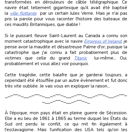
transformées en dérouleurs de câble télégraphique. Ce
navire était tellement gigantesque qu'il avait été baptisé
la
ville flottante
par un certain Jules Verne. Mais je n'ai pas
pris la parole pour vous raconter l'histoire des bateaux de
ces maudits Britanniques, que diable !
Si le puissant fleuve Saint-Laurent au Canada a connu son
moment catastrophique avec le navire
Empress of Ireland
, je
pense avoir la maudite et désastreuse Palme d'or, puisque la
catastrophe que j'ai connu a fait probablement plus de
victimes que celle du grand
Titanic
lui-même... Oui,
probablement et vous allez voir pourquoi.
Cette tragédie, cette balafre que je garderai toujours, a
cependant été étouffée par un autre évènement et fut donc
très vite oubliée. Je vais vous en expliquer la raison...
⎽⎼⎻⎺⎺⎻⎼⎽⎽⎼⎻⎺⎺⎻⎼⎽⎽⎼⎻⎺⎺⎻⎼⎽⎽⎼⎻⎺⎺⎻⎼⎽⎽⎼⎻⎺⎺⎻⎼⎽⎽⎼⎻⎺⎺⎻
⎼⎽⎽⎼⎻⎺⎺⎻⎼⎽⎽⎼⎻⎺⎺⎻⎼⎽
À l'époque, mon pays était en pleine guerre de Sécession.
Elle a eu lieu de 1861 à 1865 au terme duquel les États du
Sud ont perdu le conflit, ce qui mit fin également à
l'esclavagisme. Mais l'unification des USA tels qu'on les