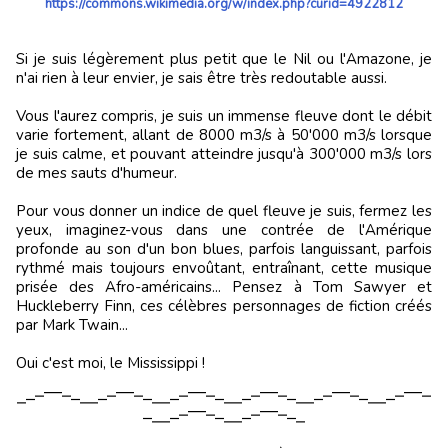
https://commons.wikimedia.org/w/index.php?curid=4922812
Si je suis légèrement plus petit que le Nil ou l'Amazone, je
n'ai rien à leur envier, je sais être très redoutable aussi.
Vous l'aurez compris, je suis un immense fleuve dont le débit
varie fortement, allant de 8000 m3/s à 50'000 m3/s lorsque
je suis calme, et pouvant atteindre jusqu'à 300'000 m3/s lors
de mes sauts d'humeur.
Pour vous donner un indice de quel fleuve je suis, fermez les
yeux, imaginez-vous dans une contrée de l'Amérique
profonde au son d'un bon blues, parfois languissant, parfois
rythmé mais toujours envoûtant, entraînant, cette musique
prisée des Afro-américains... Pensez à Tom Sawyer et
Huckleberry Finn, ces célèbres personnages de fiction créés
par Mark Twain...
Oui c'est moi, le Mississippi !
⎽⎼⎻⎺⎺⎻⎼⎽⎽⎼⎻⎺⎺⎻⎼⎽⎽⎼⎻⎺⎺⎻⎼⎽⎽⎼⎻⎺⎺⎻⎼⎽⎽⎼⎻⎺⎺⎻⎼⎽⎽⎼⎻⎺⎺⎻
⎼⎽⎽⎼⎻⎺⎺⎻⎼⎽⎽⎼⎻⎺⎺⎻⎼⎽