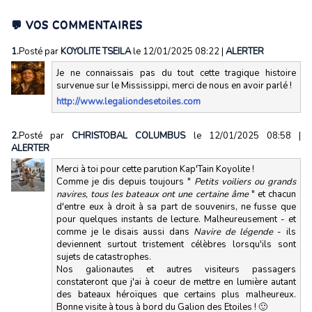
💬 VOS COMMENTAIRES
1.
Posté par
KOYOLITE TSEILA
le 12/01/2025 08:22
|
ALERTER
Je ne connaissais pas du tout cette tragique histoire
survenue sur le Mississippi, merci de nous en avoir parlé !
http://www.legaliondesetoiles.com
2.
Posté par
CHRISTOBAL COLUMBUS
le 12/01/2025 08:58
|
ALERTER
Merci à toi pour cette parution Kap'Tain Koyolite !
Comme je dis depuis toujours "
Petits voiliers ou grands
navires, tous les bateaux ont une certaine âme
" et chacun
d'entre eux à droit à sa part de souvenirs, ne fusse que
pour quelques instants de lecture. Malheureusement - et
comme je le disais aussi dans
Navire de légende
- ils
deviennent surtout tristement célèbres lorsqu'ils sont
sujets de catastrophes.
Nos galionautes et autres visiteurs passagers
constateront que j'ai à coeur de mettre en lumière autant
des bateaux héroïques que certains plus malheureux.
Bonne visite à tous à bord du Galion des Etoiles ! 🙂