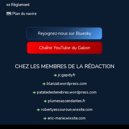
📜 Règlement
🗺️ Plan du navire
Rejoignez-nous sur Bluesky
Chaîne YouTube du Galion
CHEZ LES MEMBRES DE LA RÉDACTION
jc.gapdy.fr
blanzat.wordpress.com
patatedestenebres.wordpress.com
plumesascendantes.fr
robertyessouroun.wixsite.com
eric-marie.wixsite.com
lechiencritique.blogspot.com