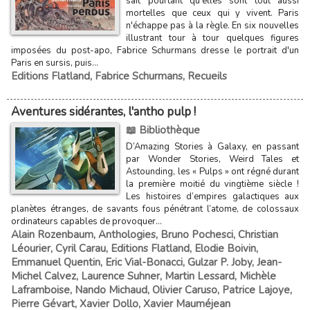
sait pourtant qu'elles sont tout aussi
mortelles que ceux qui y vivent. Paris
n'échappe pas à la règle. En six nouvelles
illustrant tour à tour quelques figures
imposées du post-apo, Fabrice Schurmans dresse le portrait d'un
Paris en sursis, puis...
Editions Flatland
,
Fabrice Schurmans
,
Recueils
Aventures sidérantes, l'antho pulp !
📖 Bibliothèque
D’Amazing Stories à Galaxy, en passant
par Wonder Stories, Weird Tales et
Astounding, les « Pulps » ont régné durant
la première moitié du vingtième siècle !
Les histoires d’empires galactiques aux
planètes étranges, de savants fous pénétrant l’atome, de colossaux
ordinateurs capables de provoquer...
Alain Rozenbaum
,
Anthologies
,
Bruno Pochesci
,
Christian
Léourier
,
Cyril Carau
,
Editions Flatland
,
Elodie Boivin
,
Emmanuel Quentin
,
Eric Vial-Bonacci
,
Gulzar P. Joby
,
Jean-
Michel Calvez
,
Laurence Suhner
,
Martin Lessard
,
Michèle
Laframboise
,
Nando Michaud
,
Olivier Caruso
,
Patrice Lajoye
,
Pierre Gévart
,
Xavier Dollo
,
Xavier Mauméjean