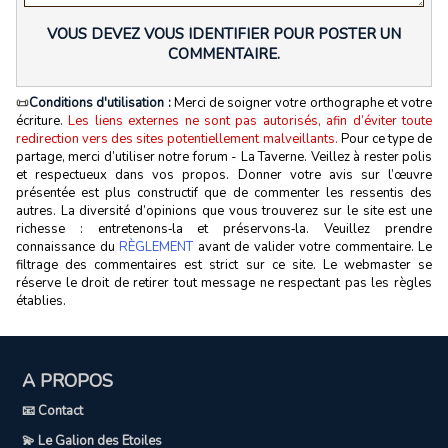
VOUS DEVEZ VOUS IDENTIFIER POUR POSTER UN
COMMENTAIRE.
📜
Conditions d'utilisation :
Merci de soigner votre orthographe et votre
écriture.
Les liens externes ne sont pas autorisés, afin d’éviter toute
redirection vers des sites potentiellement malveillants.
Pour ce type de
partage, merci d’utiliser notre forum - La Taverne. Veillez à rester polis
et respectueux dans vos propos. Donner votre avis sur l’œuvre
présentée est plus constructif que de commenter les ressentis des
autres. La diversité d’opinions que vous trouverez sur le site est une
richesse : entretenons‑la et préservons‑la. Veuillez prendre
connaissance du
RÈGLEMENT
avant de valider votre commentaire. Le
filtrage des commentaires est strict sur ce site. Le webmaster se
réserve le droit de retirer tout message ne respectant pas les règles
établies.
A PROPOS
📧 Contact
💫 Le Galion des Etoiles