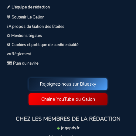
🪶 L'équipe de rédaction
💛 Soutenir Le Galion
ℹ️ A propos du Galion des Etoiles
⚖️ Mentions légales
🍪 Cookies et politique de confidentialité
📜 Règlement
🗺️ Plan du navire
Rejoignez-nous sur Bluesky
Chaîne YouTube du Galion
CHEZ LES MEMBRES DE LA RÉDACTION
jc.gapdy.fr