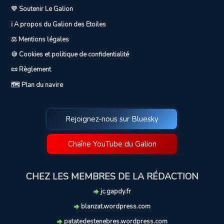
💛 Soutenir Le Galion
ℹ️ A propos du Galion des Etoiles
⚖️ Mentions légales
🍪 Cookies et politique de confidentialité
📜 Règlement
🗺️ Plan du navire
Rejoignez-nous sur Bluesky
Chaîne YouTube du Galion
CHEZ LES MEMBRES DE LA RÉDACTION
jc.gapdy.fr
blanzat.wordpress.com
patatedestenebres.wordpress.com