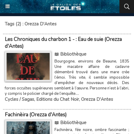
Tags (2) : Orezza D'Antes
Les Chroniques du charbon 1 - : Eau de suie (Orezza
d'Antes)
📖 Bibliothèque
Bourgogne, environs de Beaune, 1835
Une macabre affaire de cadavre
démembré trouvé dans une mare crée
l’émoi. Très vite, il semble impossible
d’empêcher de nouveaux décès. Des
forces occultes supérieures semblent à l’œuvre. Personne n’est à l’abri,
y compris le policier chargé de l’enquête....
Cycles / Sagas
,
Editions du Chat Noir
,
Orezza D'Antes
Fachinèira (Orezza d'Antes)
📖 Bibliothèque
Fachinèira, fée noire, ombre fascinante ;