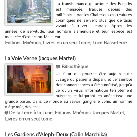
La transhumance galactique des Fenjicks
est menacée. Traqués depuis des
millénaires par les Chalecks, ces créatures
cosmiques ne servent plus que de taxis
vivants à travers l’espace. Après des
années de servitude, leur nombre s’amenuise et leur espèce est
menacée d’extinction. Mais leur...
Editions Mnémos
,
Livres en un seul tome
,
Luce Basseterre
La Voie Verne (Jacques Martel)
📖 Bibliothèque
Un futur qui pourrait être aujourd’hui :
l’usage du papier a disparu et l’ensemble
des connaissances a été numérisé, jusqu’à
ce qu’un virus informatique terriblement
puissant et fulgurant en anéantisse une
grande partie. Dans ce monde au savoir gangrené, John, un homme
d’âge mûr, devient...
🌐 De la Terre à la Lune
,
Editions Mnémos
,
Jacques Martel
,
Livres en un seul tome
Les Gardiens d'Aleph-Deux (Colin Marchika)