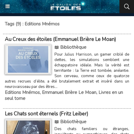
Tags (9) : Editions Mnémos
Au Creux des étoiles (Emmanuel Brière Le Moan)
📖 Bibliothèque
Pour Julius Harrison, un gamer criblé de
dettes, les simulations semblent une
échappatoire idéale. Mais la vérité est
terrifiante : la Terre est tombée, anéantie.
Son cerveau, comme ceux de quatorze
autres recrues d’élite, a été brutalement extrait et inséré dans un
neurovaisseau par des êtres...
Editions Mnémos
,
Emmanuel Brière Le Moan
,
Livres en un
seul tome
Les Chats sont éternels (Fritz Leiber)
📖 Bibliothèque
Des chats familiers ou étranges,