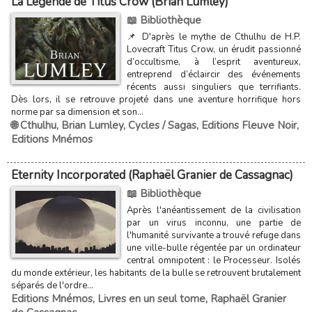
La Légende de Titus Crow (Brian Lumley)
📖 Bibliothèque
📌 D'après le mythe de Cthulhu de H.P.
Lovecraft Titus Crow, un érudit passionné
d’occultisme, à l’esprit aventureux,
entreprend d’éclaircir des événements
récents aussi singuliers que terrifiants.
Dès lors, il se retrouve projeté dans une aventure horrifique hors
norme par sa dimension et son...
🌐 Cthulhu
,
Brian Lumley
,
Cycles / Sagas
,
Editions Fleuve Noir
,
Editions Mnémos
Eternity Incorporated (Raphaël Granier de Cassagnac)
📖 Bibliothèque
Après l'anéantissement de la civilisation
par un virus inconnu, une partie de
l'humanité survivante a trouvé refuge dans
une ville-bulle régentée par un ordinateur
central omnipotent : le Processeur. Isolés
du monde extérieur, les habitants de la bulle se retrouvent brutalement
séparés de l'ordre...
Editions Mnémos
,
Livres en un seul tome
,
Raphaël Granier