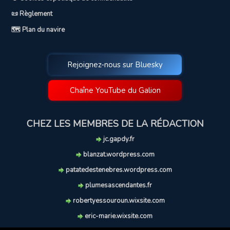
📜 Règlement
🗺️ Plan du navire
Rejoignez-nous sur Bluesky
Chaîne YouTube du Galion
CHEZ LES MEMBRES DE LA RÉDACTION
jc.gapdy.fr
blanzat.wordpress.com
patatedestenebres.wordpress.com
plumesascendantes.fr
robertyessouroun.wixsite.com
eric-marie.wixsite.com