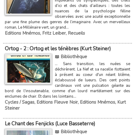
inquiétants ou sympathiques, des chats
d’ici et des chats d’ailleurs : toutes les
nuances de la psychologie féline
observées avec une acuité exceptionnelle
par une fine plume des genres de l’imaginaire. Avec un merveilleux
roman, Le Millénaire vert, un grand...
Editions Mnémos
,
Fritz Leiber
,
Recueils
Ortog - 2 : Ortog et les ténèbres (Kurt Steiner)
📖 Bibliothèque
... Sans transition, les nuées se
déchirèrent. La Nef et sa nacelle flottaient
à présent au coeur d'un néant blême,
éclaboussé de lueurs. Des cent points
cardinaux vint une pulsation géante au
bord de l'insoutenable, comme d'un lourd martèlement sur des
enclumes de chair. Et dans les lointains...
Cycles / Sagas
,
Editions Fleuve Noir
,
Editions Mnémos
,
Kurt
Steiner
Le Chant des Fenjicks (Luce Basseterre)
📖 Bibliothèque