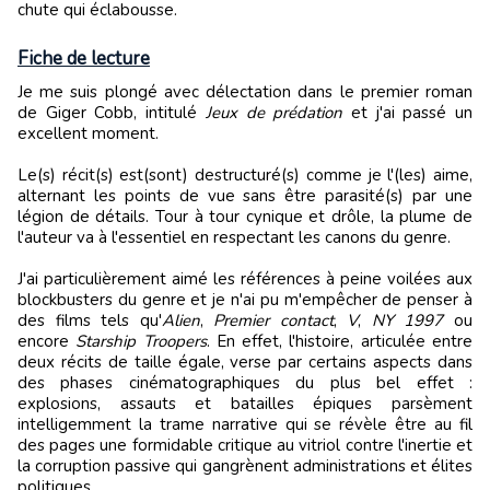
chute qui éclabousse.
Fiche de lecture
Je me suis plongé avec délectation dans le premier roman
de Giger Cobb, intitulé
Jeux de prédation
et j'ai passé un
excellent moment.
Le(s) récit(s) est(sont) destructuré(s) comme je l'(les) aime,
alternant les points de vue sans être parasité(s) par une
légion de détails. Tour à tour cynique et drôle, la plume de
l'auteur va à l'essentiel en respectant les canons du genre.
J'ai particulièrement aimé les références à peine voilées aux
blockbusters du genre et je n'ai pu m'empêcher de penser à
des films tels qu'
Alien
,
Premier contact
,
V
,
NY 1997
ou
encore
Starship Troopers
. En effet, l'histoire, articulée entre
deux récits de taille égale, verse par certains aspects dans
des phases cinématographiques du plus bel effet :
explosions, assauts et batailles épiques parsèment
intelligemment la trame narrative qui se révèle être au fil
des pages une formidable critique au vitriol contre l'inertie et
la corruption passive qui gangrènent administrations et élites
politiques.