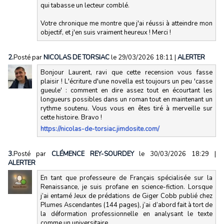
qui tabasse un lecteur comblé.
Votre chronique me montre que j'ai réussi à atteindre mon
objectif, et j'en suis vraiment heureux ! Merci !
2.
Posté par
NICOLAS DE TORSIAC
le 29/03/2026 18:11
|
ALERTER
Bonjour Laurent, ravi que cette recension vous fasse
plaisir ! L'écriture d'une novella est toujours un peu 'casse
gueule' : comment en dire assez tout en écourtant les
longueurs possibles dans un roman tout en maintenant un
rythme soutenu. Vous vous en êtes tiré à merveille sur
cette histoire. Bravo !
https://nicolas-de-torsiac.jimdosite.com/
3.
Posté par
CLÉMENCE REY-SOURDEY
le 30/03/2026 18:29
|
ALERTER
En tant que professeure de Français spécialisée sur la
Renaissance, je suis profane en science-fiction. Lorsque
j’ai entamé Jeux de prédations de Giger Cobb publié chez
Plumes Ascendantes (144 pages), j’ai d’abord fait à tort de
la déformation professionnelle en analysant le texte
comme un universitaire.