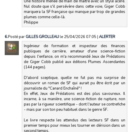
Une histoire menée de main de maître avec un style acéré.
Nul doute que s'il persévère dans cette voie, Giger Cobb
marquera la SF française qui manque par trop de grandes
plumes comme celle-là.
Philippe
6.
Posté par
GILLES GROLLEAU
le 25/04/2026 07:05
|
ALERTER
Ingénieur de formation et inspecteur des finances
publiques de carrière, amateur d'une science-fiction
depuis l'enfance, on m'a recommandé Jeux de Prédations
de Giger Cobb publié aux éditions Plumes Ascendantes
(144 pages).
D'abord sceptique, quelle ne fut pas ma surprise de
découvrir un roman de SF qui aurait pu être écrit par un
journaliste du "Canard Enchaîné" !
En effet, Jeux de Prédations est des plus savoureux. Il
incarne, à sa manière, une science-fiction de rupture, non
pas par la rigueur scientifique - dont l'auteur se contrefiche
- mais par son ton peu habituel dans le genre SF.
Le livre respecte les attendus des lecteurs SF dans un
premier temps pour mieux les tourner en dérision dans un
second temps.