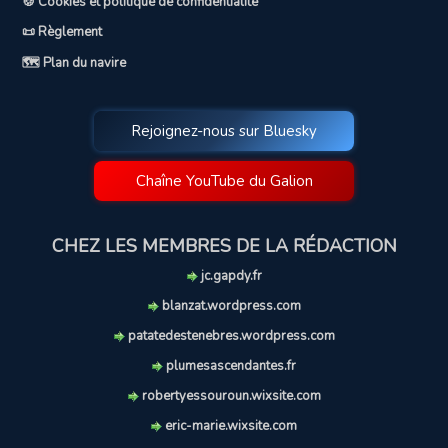
🍪 Cookies et politique de confidentialité
📜 Règlement
🗺️ Plan du navire
Rejoignez-nous sur Bluesky
Chaîne YouTube du Galion
CHEZ LES MEMBRES DE LA RÉDACTION
jc.gapdy.fr
blanzat.wordpress.com
patatedestenebres.wordpress.com
plumesascendantes.fr
robertyessouroun.wixsite.com
eric-marie.wixsite.com