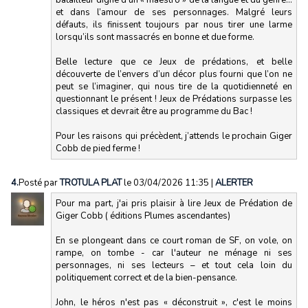
batailleur digne d’un « maestro » de la langue et du genre…
et dans l’amour de ses personnages. Malgré leurs
défauts, ils finissent toujours par nous tirer une larme
lorsqu’ils sont massacrés en bonne et due forme.
Belle lecture que ce Jeux de prédations, et belle
découverte de l’envers d’un décor plus fourni que l’on ne
peut se l’imaginer, qui nous tire de la quotidienneté en
questionnant le présent ! Jeux de Prédations surpasse les
classiques et devrait être au programme du Bac !
Pour les raisons qui précèdent, j’attends le prochain Giger
Cobb de pied ferme !
4.
Posté par
TROTULA PLAT
le 03/04/2026 11:35
|
ALERTER
Pour ma part, j'ai pris plaisir à lire Jeux de Prédation de
Giger Cobb ( éditions Plumes ascendantes)
En se plongeant dans ce court roman de SF, on vole, on
rampe, on tombe - car l'auteur ne ménage ni ses
personnages, ni ses lecteurs – et tout cela loin du
politiquement correct et de la bien-pensance.
John, le héros n'est pas « déconstruit », c'est le moins