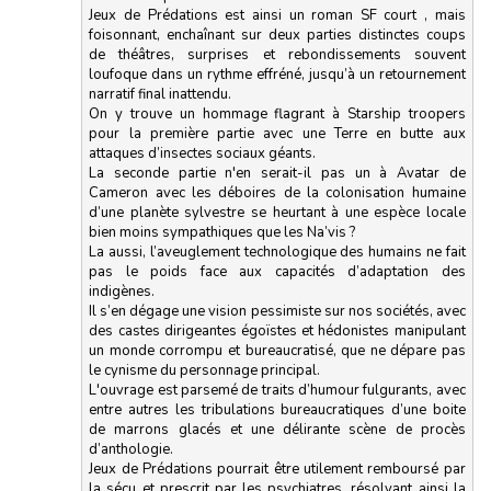
Jeux de Prédations est ainsi un roman SF court , mais
foisonnant, enchaînant sur deux parties distinctes coups
de théâtres, surprises et rebondissements souvent
loufoque dans un rythme effréné, jusqu’à un retournement
narratif final inattendu.
On y trouve un hommage flagrant à Starship troopers
pour la première partie avec une Terre en butte aux
attaques d’insectes sociaux géants.
La seconde partie n'en serait-il pas un à Avatar de
Cameron avec les déboires de la colonisation humaine
d’une planète sylvestre se heurtant à une espèce locale
bien moins sympathiques que les Na’vis ?
La aussi, l’aveuglement technologique des humains ne fait
pas le poids face aux capacités d’adaptation des
indigènes.
Il s’en dégage une vision pessimiste sur nos sociétés, avec
des castes dirigeantes égoïstes et hédonistes manipulant
un monde corrompu et bureaucratisé, que ne dépare pas
le cynisme du personnage principal.
L'ouvrage est parsemé de traits d’humour fulgurants, avec
entre autres les tribulations bureaucratiques d’une boite
de marrons glacés et une délirante scène de procès
d’anthologie.
Jeux de Prédations pourrait être utilement remboursé par
la sécu et prescrit par les psychiatres, résolvant ainsi la