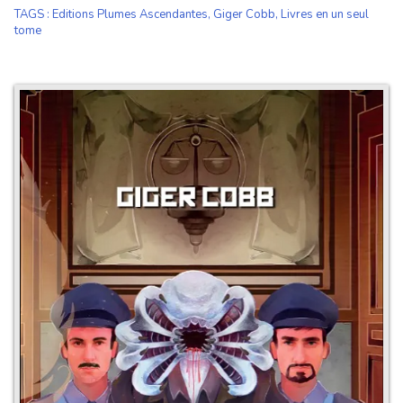
TAGS
:
Editions Plumes Ascendantes
,
Giger Cobb
,
Livres en un seul
tome