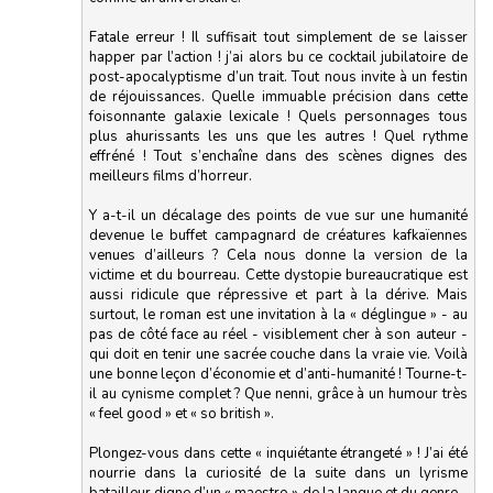
Fatale erreur ! Il suffisait tout simplement de se laisser
happer par l’action ! j’ai alors bu ce cocktail jubilatoire de
post-apocalyptisme d’un trait. Tout nous invite à un festin
de réjouissances. Quelle immuable précision dans cette
foisonnante galaxie lexicale ! Quels personnages tous
plus ahurissants les uns que les autres ! Quel rythme
effréné ! Tout s’enchaîne dans des scènes dignes des
meilleurs films d’horreur.
Y a-t-il un décalage des points de vue sur une humanité
devenue le buffet campagnard de créatures kafkaïennes
venues d’ailleurs ? Cela nous donne la version de la
victime et du bourreau. Cette dystopie bureaucratique est
aussi ridicule que répressive et part à la dérive. Mais
surtout, le roman est une invitation à la « déglingue » - au
pas de côté face au réel - visiblement cher à son auteur -
qui doit en tenir une sacrée couche dans la vraie vie. Voilà
une bonne leçon d’économie et d’anti-humanité ! Tourne-t-
il au cynisme complet ? Que nenni, grâce à un humour très
« feel good » et « so british ».
Plongez-vous dans cette « inquiétante étrangeté » ! J’ai été
nourrie dans la curiosité de la suite dans un lyrisme