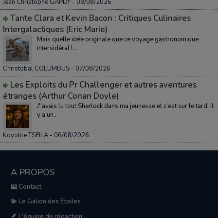
Jean Christophe GAPDY
- 08/08/2026
Tante Clara et Kevin Bacon : Critiques Culinaires
Intergalactiques (Eric Marie)
Mais quelle idée originale que ce voyage gastronomique
intersidéral !...
Christobal COLUMBUS
- 07/08/2026
Les Exploits du Pr Challenger et autres aventures
étranges (Arthur Conan Doyle)
J''avais lu tout Sherlock dans ma jeunesse et c’est sur le tard, il
y a un...
Koyolite TSEILA
- 06/08/2026
A PROPOS
📧 Contact
💫 Le Galion des Etoiles
🪶 L'équipe de rédaction