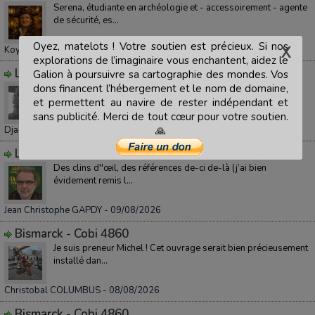
Serena, étudiante en archéologie et - accessoirement - agente
de sécurité, es...
Oyez, matelots ! Votre soutien est précieux. Si nos
Koyolite TSEILA
- 09/08/2026
explorations de l’imaginaire vous enchantent, aidez le
Les mystères de demain (Robert Yessouroun)
Galion à poursuivre sa cartographie des mondes. Vos
dons financent l’hébergement et le nom de domaine,
Très belle histoire, pour un bon début de journée, quelques
minutes de lectur...
et permettent au navire de rester indépendant et
sans publicité. Merci de tout cœur pour votre soutien.
Djackdah RIKER
- 09/08/2026
🙏
Les mystères de demain (Robert Yessouroun)
Des clins d''œil, des références de-ci de-là (j’ai bien
évidement remis l...
Jean Christophe GAPDY
- 09/08/2026
Bismarck - Cobi 4860
Je suis preneur Michel ! Cet ouvrage serait bien précieusement
installé dan...
Christobal COLUMBUS
- 08/08/2026
Bismarck - Cobi 4860