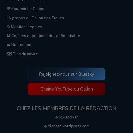
💛 Soutenir Le Galion
ℹ️ A propos du Galion des Etoiles
⚖️ Mentions légales
🍪 Cookies et politique de confidentialité
📜 Règlement
🗺️ Plan du navire
Rejoignez-nous sur Bluesky
Chaîne YouTube du Galion
CHEZ LES MEMBRES DE LA RÉDACTION
jc.gapdy.fr
blanzat.wordpress.com