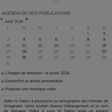
AGENDA DE NOS PUBLICATIONS
Août 2026
L
M
M
J
V
S
D
1
2
3
4
5
6
7
8
9
10
11
12
13
14
15
16
17
18
19
20
21
22
23
24
25
26
27
28
29
30
31
L'équipe de rédaction : la cuvée 2026
Soumettre un article personnalisé
Proposer une chronique vidéo
Aidez le Galion à poursuivre sa cartographie des mondes de
l’imaginaire. Votre soutien finance l’hébergement et le nom
de domaine. Grâce à vous, le Galion reste un espace