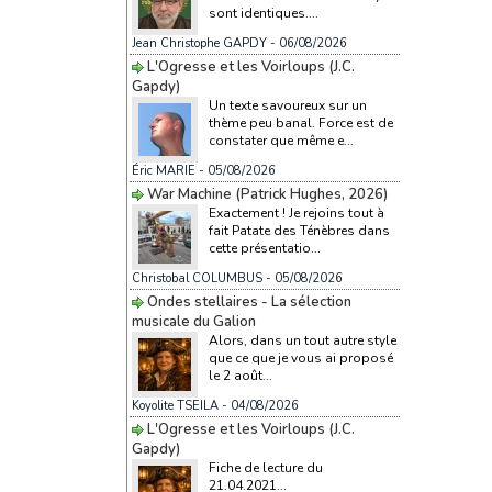
sont identiques....
Jean Christophe GAPDY
- 06/08/2026
L'Ogresse et les Voirloups (J.C.
Gapdy)
Un texte savoureux sur un
thème peu banal. Force est de
constater que même e...
Éric MARIE
- 05/08/2026
War Machine (Patrick Hughes, 2026)
Exactement ! Je rejoins tout à
fait Patate des Ténèbres dans
cette présentatio...
Christobal COLUMBUS
- 05/08/2026
Ondes stellaires - La sélection
musicale du Galion
Alors, dans un tout autre style
que ce que je vous ai proposé
le 2 août...
Koyolite TSEILA
- 04/08/2026
L'Ogresse et les Voirloups (J.C.
Gapdy)
Fiche de lecture du
21.04.2021...