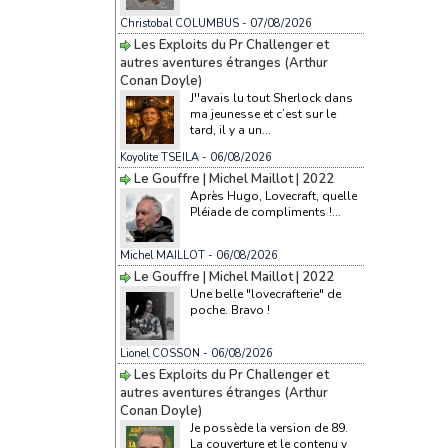
Christobal COLUMBUS
- 07/08/2026
Les Exploits du Pr Challenger et
autres aventures étranges (Arthur
Conan Doyle)
J''avais lu tout Sherlock dans
ma jeunesse et c’est sur le
tard, il y a un...
Koyolite TSEILA
- 06/08/2026
Le Gouffre | Michel Maillot | 2022
Après Hugo, Lovecraft, quelle
Pléiade de compliments !...
Michel MAILLOT
- 06/08/2026
Le Gouffre | Michel Maillot | 2022
Une belle "lovecrafterie" de
poche. Bravo !
Lionel COSSON
- 06/08/2026
Les Exploits du Pr Challenger et
autres aventures étranges (Arthur
Conan Doyle)
Je possède la version de 89.
La couverture et le contenu y