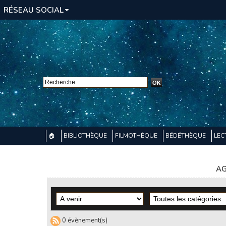
RÉSEAU SOCIAL
🏠
BIBLIOTHÈQUE
FILMOTHÈQUE
BÉDÉTHÈQUE
LEC
AG
0 évènement(s)