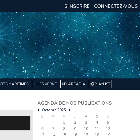
S'INSCRIRE
CONNECTEZ-VOUS
CITS MARITIMES
JULES VERNE
KEI ARCADIA
🎧PLAYLIST
AGENDA DE NOS PUBLICATIONS
Octobre 2025
L
M
M
J
V
S
D
1
2
3
4
5
6
7
8
9
10
11
12
13
14
15
16
17
18
19