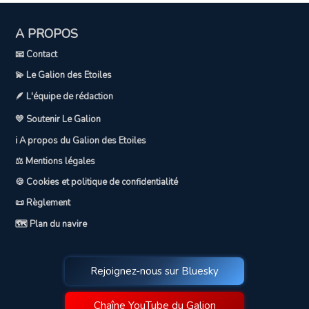
A PROPOS
📧 Contact
💫 Le Galion des Etoiles
🪶 L'équipe de rédaction
💛 Soutenir Le Galion
ℹ️ A propos du Galion des Etoiles
⚖️ Mentions légales
🍪 Cookies et politique de confidentialité
📜 Règlement
🗺️ Plan du navire
Rejoignez-nous sur Bluesky
Chaîne YouTube du Galion