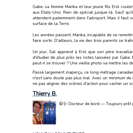
Gabe, sa femme Marika et leur jeune fils Erol coule
aux Etats-Unis. Rien de spécial jusque-là. Sauf qu'i
attendent patiemment dans l'aéroport. Mais il faut s
surface de la Terre.
Les années passent. Marika, incapable de se remettre
faire sortir. D'ailleurs, la vie des trois parents se t
Un jour, Sal apprend à Erol que son père travailla
d'étudier de plus près les notes laissées par Gabe. E
peut-il se trouver ? Une vieille photo va mettre les d
Passé largement inaperçu, ce long-métrage canadien, 
n'est sans doute pas plus mal. Avec un minimum de m
ne pas aligner des scènes d'action pour cacher un sc
Thierry B.
🧥🩺 Docteur de bord — Toujours prêt p