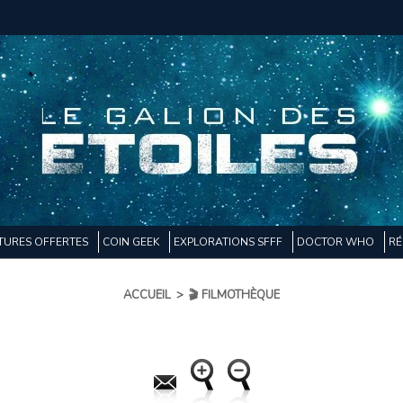
TURES OFFERTES
COIN GEEK
EXPLORATIONS SFFF
DOCTOR WHO
RÉ
ACCUEIL
>
🎬 FILMOTHÈQUE