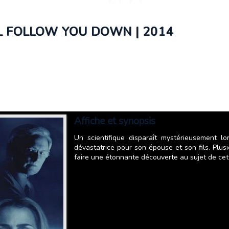
'LL FOLLOW YOU DOWN | 2014
Affiche et synopsis
Un scientifique disparaît mystérieusement l
dévastatrice pour son épouse et son fils. Plus
faire une étonnante découverte au sujet de cette