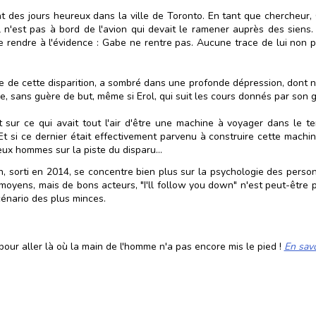
nt des jours heureux dans la ville de Toronto. En tant que chercheur,
l n'est pas à bord de l'avion qui devait le ramener auprès des siens. 
e rendre à l'évidence : Gabe ne rentre pas. Aucune trace de lui non pl
 de cette disparition, a sombré dans une profonde dépression, dont ni 
raîne, sans guère de but, même si Erol, qui suit les cours donnés par son 
it sur ce qui avait tout l'air d'être une machine à voyager dans le
t si ce dernier était effectivement parvenu à construire cette machine
eux hommes sur la piste du disparu...
sorti en 2014, se concentre bien plus sur la psychologie des personna
oyens, mais de bons acteurs, "I'll follow you down" n'est peut-être p
énario des plus minces.
our aller là où la main de l'homme n'a pas encore mis le pied !
En savo