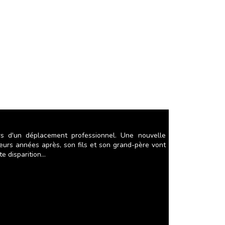
ors d'un déplacement professionnel. Une nouvelle
ieurs années après, son fils et son grand-père vont
 disparition...