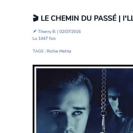
🎬 LE CHEMIN DU PASSÉ | I
🪶
Thierry B.
| 02/07/2016
Lu 1447 fois
TAGS
:
Richie Mehta