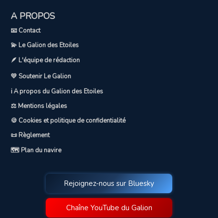
A PROPOS
📧 Contact
💫 Le Galion des Etoiles
🪶 L'équipe de rédaction
💛 Soutenir Le Galion
ℹ️ A propos du Galion des Etoiles
⚖️ Mentions légales
🍪 Cookies et politique de confidentialité
📜 Règlement
🗺️ Plan du navire
Rejoignez-nous sur Bluesky
Chaîne YouTube du Galion