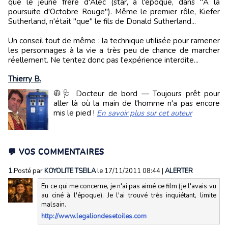
que le jeune frère d'Alec (star, à l'époque, dans "A la
poursuite d'Octobre Rouge"). Même le premier rôle, Kiefer
Sutherland, n'était "que" le fils de Donald Sutherland...
Un conseil tout de même : la technique utilisée pour ramener
les personnages à la vie a très peu de chance de marcher
réellement. Ne tentez donc pas l'expérience interdite...
Thierry B.
🧥🩺 Docteur de bord — Toujours prêt pour
aller là où la main de l'homme n'a pas encore
mis le pied !
En savoir plus sur cet auteur
💬 VOS COMMENTAIRES
1.
Posté par
KOYOLITE TSEILA
le 17/11/2011 08:44
|
ALERTER
En ce qui me concerne, je n'ai pas aimé ce film (je l'avais vu
au ciné à l'époque). Je l'ai trouvé très inquiétant, limite
malsain.
http://www.legaliondesetoiles.com