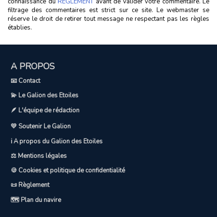
connaissance du
RÈGLEMENT
avant de valider votre commentaire. Le
filtrage des commentaires est strict sur ce site. Le webmaster se
réserve le droit de retirer tout message ne respectant pas les règles
établies.
A PROPOS
📧 Contact
💫 Le Galion des Etoiles
🪶 L'équipe de rédaction
💛 Soutenir Le Galion
ℹ️ A propos du Galion des Etoiles
⚖️ Mentions légales
🍪 Cookies et politique de confidentialité
📜 Règlement
🗺️ Plan du navire