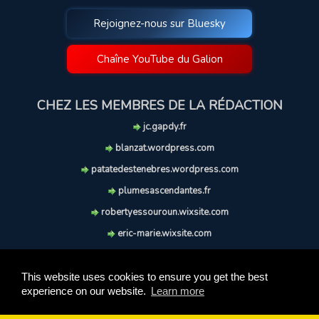
Rejoignez-nous sur Bluesky
Chaîne YouTube du Galion
CHEZ LES MEMBRES DE LA RÉDACTION
jc.gapdy.fr
blanzat.wordpress.com
patatedestenebres.wordpress.com
plumesascendantes.fr
robertyessouroun.wixsite.com
eric-marie.wixsite.com
lechiencritique.blogspot.com
soufflereve.blogspot.com
This website uses cookies to ensure you get the best
experience on our website.
Learn more
© 2009-2026 Le Galion des Etoiles. Tous droits réservés.
Ce site est réalisé et maintenu avec coeur et passion.