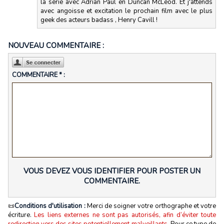
la série avec Adrian Paul en Duncan McLeod. Et j'attends
avec angoisse et excitation le prochain film avec le plus
geek des acteurs badass , Henry Cavill !
NOUVEAU COMMENTAIRE :
COMMENTAIRE * :
VOUS DEVEZ VOUS IDENTIFIER POUR POSTER UN
COMMENTAIRE.
📜
Conditions d'utilisation :
Merci de soigner votre orthographe et votre
écriture.
Les liens externes ne sont pas autorisés, afin d’éviter toute
redirection vers des sites potentiellement malveillants.
Pour ce type de