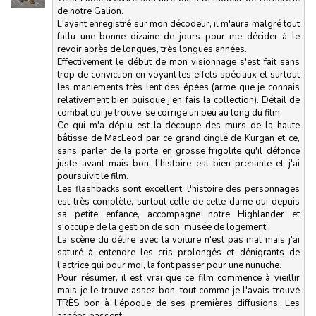
de notre Galion.
L'ayant enregistré sur mon décodeur, il m'aura malgré tout
fallu une bonne dizaine de jours pour me décider à le
revoir après de longues, très longues années.
Effectivement le début de mon visionnage s'est fait sans
trop de conviction en voyant les effets spéciaux et surtout
les maniements très lent des épées (arme que je connais
relativement bien puisque j'en fais la collection). Détail de
combat qui je trouve, se corrige un peu au long du film.
Ce qui m'a déplu est la découpe des murs de la haute
bâtisse de MacLeod par ce grand cinglé de Kurgan et ce,
sans parler de la porte en grosse frigolite qu'il défonce
juste avant mais bon, l'histoire est bien prenante et j'ai
poursuivit le film.
Les flashbacks sont excellent, l'histoire des personnages
est très complète, surtout celle de cette dame qui depuis
sa petite enfance, accompagne notre Highlander et
s'occupe de la gestion de son 'musée de logement'.
La scène du délire avec la voiture n'est pas mal mais j'ai
saturé à entendre les cris prolongés et dénigrants de
l'actrice qui pour moi, la font passer pour une nunuche.
Pour résumer, il est vrai que ce film commence à vieillir
mais je le trouve assez bon, tout comme je l'avais trouvé
TRÈS bon à l'époque de ses premières diffusions. Les
années passent...