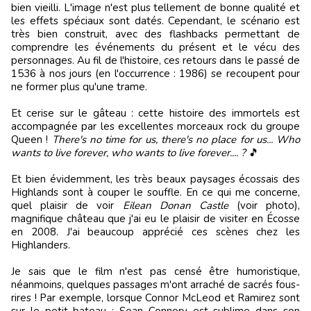
bien vieilli. L'image n'est plus tellement de bonne qualité et
les effets spéciaux sont datés. Cependant, le scénario est
très bien construit, avec des flashbacks permettant de
comprendre les événements du présent et le vécu des
personnages. Au fil de l'histoire, ces retours dans le passé de
1536 à nos jours (en l'occurrence : 1986) se recoupent pour
ne former plus qu'une trame.
Et cerise sur le gâteau : cette histoire des immortels est
accompagnée par les excellentes morceaux rock du groupe
Queen !
There's no time for us, there's no place for us... Who
wants to live forever, who wants to live forever.... ?
🎵
Et bien évidemment, les très beaux paysages écossais des
Highlands sont à couper le souffle. En ce qui me concerne,
quel plaisir de voir
Eilean Donan Castle
(voir photo),
magnifique château que j'ai eu le plaisir de visiter en Écosse
en 2008. J'ai beaucoup apprécié ces scènes chez les
Highlanders.
Je sais que le film n'est pas censé être humoristique,
néanmoins, quelques passages m'ont arraché de sacrés fous-
rires ! Par exemple, lorsque Connor McLeod et Ramirez sont