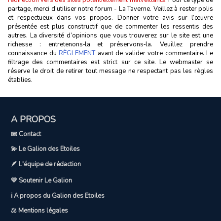
partage, merci d’utiliser notre forum - La Taverne. Veillez à rester polis
et respectueux dans vos propos. Donner votre avis sur l’œuvre
présentée est plus constructif que de commenter les ressentis des
autres. La diversité d’opinions que vous trouverez sur le site est une
richesse : entretenons‑la et préservons‑la. Veuillez prendre
connaissance du
RÈGLEMENT
avant de valider votre commentaire. Le
filtrage des commentaires est strict sur ce site. Le webmaster se
réserve le droit de retirer tout message ne respectant pas les règles
établies.
A PROPOS
📧 Contact
💫 Le Galion des Etoiles
🪶 L'équipe de rédaction
💛 Soutenir Le Galion
ℹ️ A propos du Galion des Etoiles
⚖️ Mentions légales