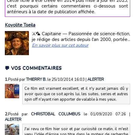
Cette fiche a été créée en 2014 puis mise à jour en 2023,
c'est pourquoi certains commentaires ci-dessous sont
antérieurs à la date de publication affichée.
Koyolite Tseila
⚔️🦜 Capitaine — Passionnée de science-fiction,
je rédige des articles depuis l'an 2000, portée...
En savoir plus sur cet auteur
💬 VOS COMMENTAIRES
1.
Posté par
THIERRY B.
le 25/10/2014 16:03
|
ALERTER
Ce film est vraiment excellent, et il n'y aurait jamais dû y
avoir quoi que ce soit après lui, les suites, series et autres
spin off n'ayant rien apporter de valable à mes yeux.
2.
Posté par
CHRISTOBAL COLUMBUS
le 01/09/2020 07:26
|
ALERTER
J'ai revu ce film hier soir et par curiosité ce matin, il m'est
venu l'idée d'écrire son titre dans le moteur de recherche