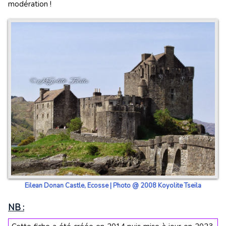
modération !
Eilean Donan Castle, Ecosse | Photo @ 2008 Koyolite Tseila
NB :