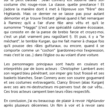
sur le petit bateau : Sean Connery est sublime dans son
costume chic rouge-rose. La classe, quelle prestance ! Et
j'adore la manière dont il met à l'épreuve son "frère" des
Highlands. Mais ce dernier ne se laisse pas pour autant
démonter et je trouve l'instant génial quand il fait remarquer
à Ramirez qu'il a l'air d'une fille ainsi vêtu et qu'il le
surnomme "Haggis" (c'est une spécialité culinaire écossaise,
qui consiste en de la panse de brebis farcie et croyez-moi,
c'est un plat vraiment peu ragoûtant !). Et puis, il y a "le
méchant", le terrible Kurgan, qui me fait marrer à chaque fois
qu'il pousse des râles gutturaux, ou encore, quand il se
comporte comme un "cochon" (pardonnez-moi l'expression,
mais c'est le cas...) dans l'église ou au volant d'une voiture.
Les personnages principaux sont hauts en couleurs et
interprétés par de bons acteurs : Christopher Lambert avec
son regard bleu pénétrant, son imper gris tout froissé et ses
baskets blanches, Sean Connery avec son sourire goguenard
et ses costumes extravagants, Clancy Brown (alias Kurgan)
avec ses airs mi-destructeurs mi-pervers tout de cuir vêtu...
Ces trois acteurs campent bien leurs rôles respectifs.
En conclusion, j'ai eu beaucoup de plaisir à revoir
Highlander
après plusieurs décennies. Un film à voir et à revoir sans