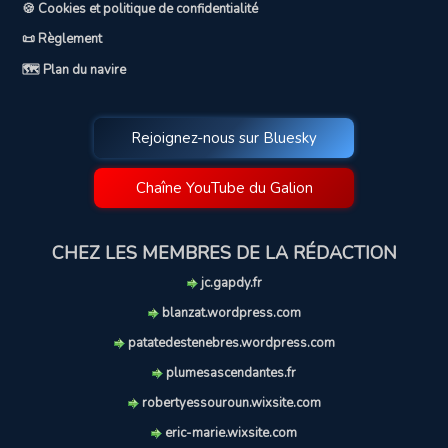
🍪 Cookies et politique de confidentialité
📜 Règlement
🗺️ Plan du navire
Rejoignez-nous sur Bluesky
Chaîne YouTube du Galion
CHEZ LES MEMBRES DE LA RÉDACTION
jc.gapdy.fr
blanzat.wordpress.com
patatedestenebres.wordpress.com
plumesascendantes.fr
robertyessouroun.wixsite.com
eric-marie.wixsite.com