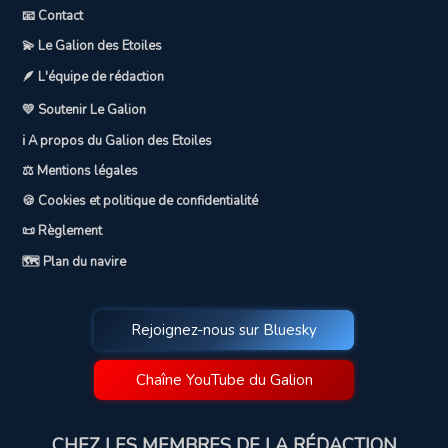
📧 Contact
💫 Le Galion des Etoiles
🪶 L'équipe de rédaction
💛 Soutenir Le Galion
ℹ️ A propos du Galion des Etoiles
⚖️ Mentions légales
🍪 Cookies et politique de confidentialité
📜 Règlement
🗺️ Plan du navire
Rejoignez-nous sur Bluesky
Chaîne YouTube du Galion
CHEZ LES MEMBRES DE LA RÉDACTION