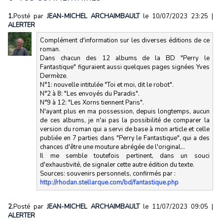
1.
Posté par
JEAN-MICHEL ARCHAIMBAULT
le 10/07/2023 23:25
|
ALERTER
Complément d'information sur les diverses éditions de ce
roman.
Dans chacun des 12 albums de la BD "Perry le
Fantastique" figuraient aussi quelques pages signées Yves
Dermèze.
N°1: nouvelle intitulée "Toi et moi, dit le robot".
N°2 à 8: "Les envoyés du Paradis".
N°9 à 12: "Les Xorns tiennent Paris".
N'ayant plus en ma possession, depuis longtemps, aucun
de ces albums, je n'ai pas la possibilité de comparer la
version du roman qui a servi de base à mon article et celle
publiée en 7 parties dans "Perry le Fantastique", qui a des
chances d'être une mouture abrégée de l'original...
Il me semble toutefois pertinent, dans un souci
d'exhaustivité, de signaler cette autre édition du texte.
Sources: souvenirs personnels, confirmés par :
http://rhodan.stellarque.com/bd/fantastique.php
2.
Posté par
JEAN-MICHEL ARCHAIMBAULT
le 11/07/2023 09:05
|
ALERTER