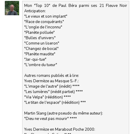
Mon "Top 10" de Paul Béra parmi ses 21 Fleuve Noir
Anticipation:
"Le vieux et son implant"
"Race de conquérants"
"L'ongle de l'inconnu"
"Planète polluée"
"Bulles d'univers"
"Comme un liseron"
"Changez de bocal"
"Planète maudite"
"Jar-qui-tue"
"L'ombre du tueur"
Autres romans publiés et à lire:
Yves Dermèze au Masque S.-F.:
"L'image de l'autre" (inédit) ****
"Les lumières" (inédit partiel) ****
"Via Velpa" (réédition) ****
"Le titan de l'espace" (réédition) ***
Martin Slang (autre pseudo du même auteur):
"Dieu ne veut pas mourir" ****
Yves Dermèze en Marabout Poche 2000: