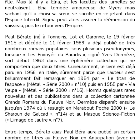
fille. Mais là, il y a Elna, et les facultés des jumelles se
neutralisent… Elna, tombée amoureuse de Myers mais
sachant qu’il a choisi sa sœur, se sacrifie en se jetant dans
l’Espace Interdit. Sigma peut alors assurer la réémersion du
vaisseau, puis le retour vers l’Empire.
Paul Bérato (né à Tonneins, Lot et Garonne, le 19 février
1915 et décédé le 11 février 1989) a déjà publié de très
nombreux romans populaires, sous plusieurs pseudonymes,
lorsque « Les Envoyés du Paradis », signé Yves Dermèze,
sort début 1963 dans une éphémère collection qui ne
comportera que deux titres. Curieusement, le livre est déjà
paru en 1956, en Italie, sûrement parce que l’auteur s’est
brillamment fait remarquer en 1954 par « Le titan de
l’espace » (Métal, « Série 2000 » n°10) puis en 1955 par « Via
Velpa » (Métal, « Série 2000 » n°16). Hormis quelques rares
nouvelles et des publications dans la collection cartonnée
Grands Romans du Fleuve Noir, Dermèze disparaît ensuite
jusqu’en 1974 où il resurgit en Marabout Poche 2000 (« Le
Sharoun de Galicad », n°14) et au Masque Science-Fiction
(« L’image de l’autre », n°7).
Entre-temps, Bérato alias Paul Béra aura publié un certain
nombre de titres au Fleuve Noir en Anticipation (avec un