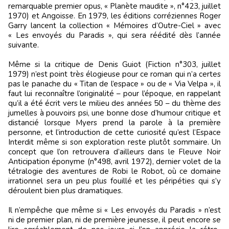
remarquable premier opus, « Planète maudite », n°423, juillet
1970) et Angoisse. En 1979, les éditions corréziennes Roger
Garry lancent la collection « Mémoires d’Outre-Ciel » avec
« Les envoyés du Paradis », qui sera réédité dès l’année
suivante.
Même si la critique de Denis Guiot (Fiction n°303, juillet
1979) n’est point très élogieuse pour ce roman qui n’a certes
pas le panache du « Titan de l’espace » ou de « Via Velpa », il
faut lui reconnaître l’originalité – pour l’époque, en rappelant
qu’il a été écrit vers le milieu des années 50 – du thème des
jumelles à pouvoirs psi, une bonne dose d’humour critique et
distancié lorsque Myers prend la parole à la première
personne, et l’introduction de cette curiosité qu’est l’Espace
Interdit même si son exploration reste plutôt sommaire. Un
concept que l’on retrouvera d’ailleurs dans le Fleuve Noir
Anticipation éponyme (n°498, avril 1972), dernier volet de la
tétralogie des aventures de Robi le Robot, où ce domaine
irrationnel sera un peu plus fouillé et les péripéties qui s’y
déroulent bien plus dramatiques.
Il n’empêche que même si « Les envoyés du Paradis » n’est
ni de premier plan, ni de première jeunesse, il peut encore se